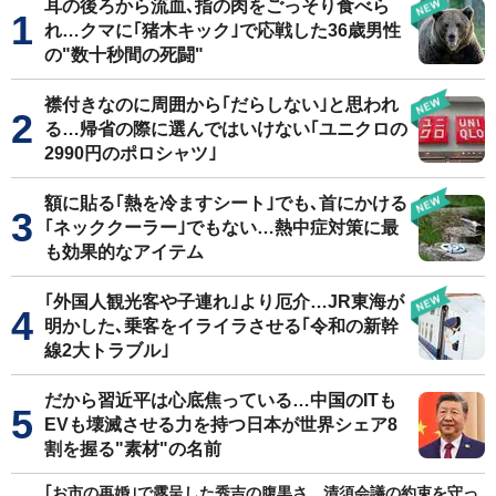
耳の後ろから流血､指の肉をごっそり食べら
れ…クマに｢猪木キック｣で応戦した36歳男性
の"数十秒間の死闘"
襟付きなのに周囲から｢だらしない｣と思われ
る…帰省の際に選んではいけない｢ユニクロの
2990円のポロシャツ｣
額に貼る｢熱を冷ますシート｣でも､首にかける
｢ネッククーラー｣でもない…熱中症対策に最
も効果的なアイテム
｢外国人観光客や子連れ｣より厄介…JR東海が
明かした､乗客をイライラさせる｢令和の新幹
線2大トラブル｣
だから習近平は心底焦っている…中国のITも
EVも壊滅させる力を持つ日本が世界シェア8
割を握る"素材"の名前
｢お市の再婚｣で露呈した秀吉の腹黒さ…清須会議の約束を守っ