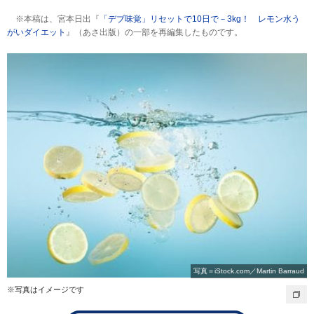
※本稿は、宮本日出『
「デブ味覚」リセットで10日で－3kg！ レモン水う
がいダイエット
』（あさ出版）の一部を再編集したものです。
写真＝iStock.com／Martin Barraud
※写真はイメージです