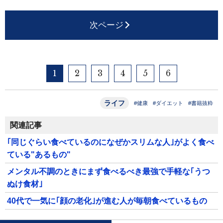
次ページ
1
2
3
4
5
6
ライフ
#健康
#ダイエット
#書籍抜粋
関連記事
｢同じぐらい食べているのになぜかスリムな人｣がよく食べ
ている"あるもの"
メンタル不調のときにまず食べるべき最強で手軽な｢うつ
ぬけ食材｣
40代で一気に｢顔の老化｣が進む人が毎朝食べているもの