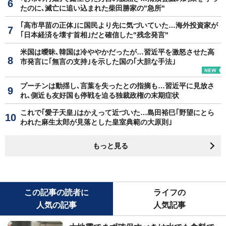
たのに､滅亡に追い込まれた柴田勝家の"急所"
｢高市早苗の正体｣に国民より先に気づいていた…海外投資家が
｢日本経済を壊す首相｣だと確信した"残念発言"
米国は曖昧､韓国は冷ややかだったが…習近平を激怒させた高
市発言に｢無言の支持｣を示した国の｢大胆な手法｣
プーチンは動揺し､言葉を失ったとの指摘も…習近平に見放さ
れ､側近も友好国も停戦を迫る独裁政権の末期症状
これで｢愛子天皇｣はかえって近づいた…島田裕巳｢野望にとら
われた麻生太郎が見落とした皇室典範の大原則｣
もっと見る
この記事の読者に
ライフの
人気の記事
人気記事