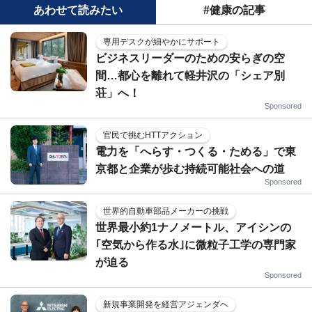
あわせて読みたい
#健康の記事
専用デスクが細やかにサポート
ビジネスリーダーのための安らぎの空
間…都心を離れて軽井沢の「シェア別
荘」へ！
Sponsored
官民で挑むHTTアクション
電力を「へらす・つくる・ためる」で東
京都と企業が歩む持続可能社会への道
Sponsored
世界的自動車部品メーカーの挑戦
世界最小約1ナノメートル、アイシンの
｢空気から作る水｣に微粒子工学の専門家
が迫る
Sponsored
新規事業開発を経営アジェンダへ