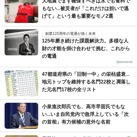
大地震でまず確保すべきは水でも食料で
もない...被災者が「これだけは担いで逃
げて」という最も重要なモノ2選
創業125周年の電通が描く未来
125年磨き続けた課題解決力。多様な人
財の才能を掛け合わせて挑む、これから
の電通
Sponsored
47都道府県の「旧制一中」の栄枯盛衰...
地元トップを維持する名門22校と凋落し
た元名門17校の全リスト
小泉進次郎氏でも、高市早苗氏でもな
い...いま自民党内で急浮上している「次
の首相」有力候補の意外な名前