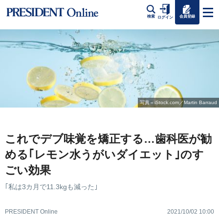
会員登録
検索
ログイン
写真＝iStock.com／Martin Barraud
これでデブ味覚を矯正する…歯科医が勧
める｢レモン水うがいダイエット｣のす
ごい効果
｢私は3カ月で11.3kgも減った｣
PRESIDENT Online
2021/10/02 10:00