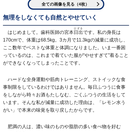
全ての画像を見る（4枚）
無理をしなくても自然とやせていく
ひずる
はじめまして。歯科医師の宮本
日出
です。私の身長は
170cmで、体重は68.5kg。3カ月で11.3kgの減量に成功し、
ここ数年でベストな体重と体調になりました。いま一番困
っているのは、これまで着ていた服が“やせすぎて”着ること
ができなくなってしまったことです。
ハードな全身運動や筋肉トレーニング、ストイックな食
事制限をしているわけではありません。毎日ふつうに食事
をしながら時々お酒もたしなむ、ごくふつうの生活をして
います。そんな私が減量に成功した理由は、「レモン水う
がい」で本来の味覚を取り戻したからです。
肥満の人は、濃い味のものや脂肪の多い食べ物を好む