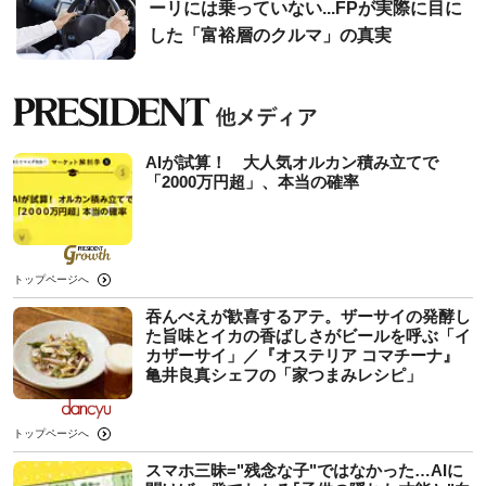
ーリには乗っていない...FPが実際に目に
した「富裕層のクルマ」の真実
AIが試算！ 大人気オルカン積み立てで
「2000万円超」、本当の確率
トップページへ
吞んべえが歓喜するアテ。ザーサイの発酵し
た旨味とイカの香ばしさがビールを呼ぶ「イ
カザーサイ」／『オステリア コマチーナ』
⻲井良真シェフの「家つまみレシピ」
トップページへ
スマホ三昧="残念な子"ではなかった…AIに