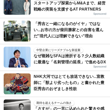
スタートアップ探索からM&Aまで、経営
戦略の実装を支援するAT PARTNERS
Sponsored
「秀吉と一緒になるのがイヤ」ではな
い...お市の方が柴田勝家との自害を選ん
だ"現代人には理解できない"理由
中堅企業にリーズナブルな新提案
なぜ複雑なSFAは挫折する？少人数組織
に最適な「名刺管理の延長」で進めるDX
Sponsored
NHK大河ではとても放送できない...宣教
師に「獣より劣ったもの」と書かれた豊
臣秀吉のおぞましき性欲
期待を超えるチームの強さ
「さすが」の一言に込められた驚きや感