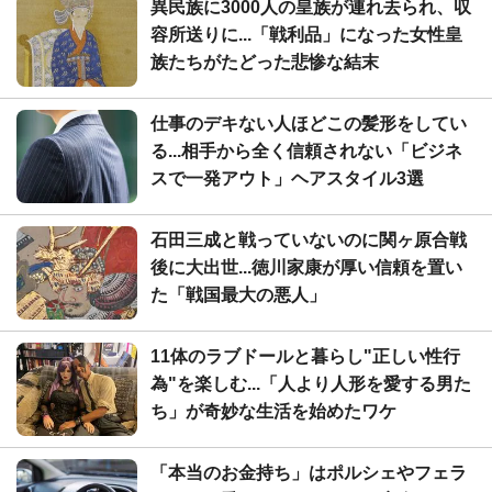
異民族に3000人の皇族が連れ去られ、収
容所送りに...「戦利品」になった女性皇
族たちがたどった悲惨な結末
仕事のデキない人ほどこの髪形をしてい
る...相手から全く信頼されない「ビジネ
スで一発アウト」ヘアスタイル3選
石田三成と戦っていないのに関ヶ原合戦
後に大出世...徳川家康が厚い信頼を置い
た「戦国最大の悪人」
11体のラブドールと暮らし"正しい性行
為"を楽しむ...「人より人形を愛する男た
ち」が奇妙な生活を始めたワケ
「本当のお金持ち」はポルシェやフェラ