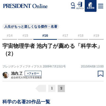
会員登録
検索
ログイン
人生がもっと楽しくなる傑作・名著
#14
#15
#16
#17
#18
#19
宇宙物理学者 池内了が薦める「科学本」
（2）
プレジデントフィフティプラス 2009年7月15日号
2010/04/08 13:00
池内 了
+フォロー
総合研究大学院大学名誉教授
1
2
科学の名著20作品一覧