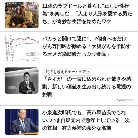
11体のラブドールと暮らし"正しい性行
為"を楽しむ...「人より人形を愛する男た
ち」が奇妙な生活を始めたワケ
パカッと開けて週に1、2個食べるだけ...
がん専門医が勧める「大腸がんを予防す
るオメガ脂肪酸たっぷり食品」
期待を超えるチームの強さ
「さすが」の一言に込められた驚きや感
動。新しい価値を生み出し続ける電通の
挑戦
Sponsored
小泉進次郎氏でも、高市早苗氏でもな
い...いま自民党内で急浮上している「次
の首相」有力候補の意外な名前