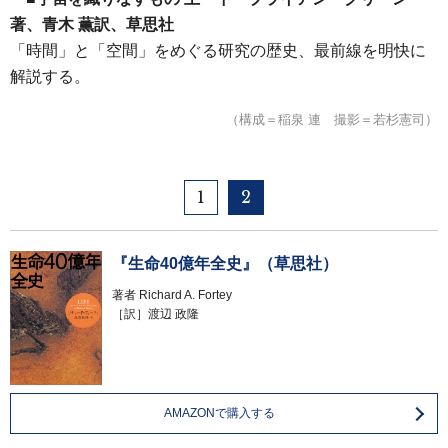
著、青木 薫訳、草思社
「時間」と「空間」をめぐる研究の歴史、最前線を明快に
解説する。
（構成＝稲泉 連 撮影＝若杉憲司）
1
2
『生命40億年全史』（草思社）
著者
Richard A. Fortey
［訳］渡辺 政隆
AMAZONで購入する