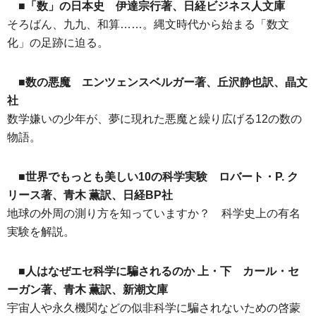
■「数」の日本史 伊達宗行著、日経ビジネス人文庫
そろばん、九九、和算……。縄文時代から始まる「数文
化」の足跡に迫る。
■数の悪魔 エンツェンスベルガー著、丘沢静也訳、晶文
社
数学嫌いの少年が、夢に現れた悪魔と繰り広げる12の数の
物語。
■世界でもっとも美しい10の科学実験 ロバート・P. ク
リース著、青木 薫訳、日経BP社
地球の外周の測り方を知っていますか？ 科学史上の有名
実験を解説。
■人はなぜエセ科学に騙されるのか 上・下 カール・セ
ーガン著、青木 薫訳、新潮文庫
宇宙人や永久機関などの似非科学に騙されないための啓蒙