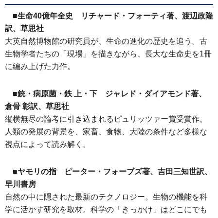
■生命40億年全史 リチャード・フォーティ著、渡辺政隆
訳、草思社
大英自然博物館の研究員が、生命の進化の歴史を追う。古
生物学者たちの「現場」を描きながら、長大な生命史を1冊
に編み上げた力作。
■銃・病原菌・鉄 上・下 ジャレド・ダイアモンド著、
倉骨 彰訳、草思社
縦横無尽の論考に引き込まれるピュリッツァー賞受賞作。
人類の発展の背景を、家畜、食物、大陸の条件など多様な
視点によって読み解く。
■ヤモリの指 ピーター・フォーブズ著、吉田三知世訳、
早川書房
自然の中に隠された最新のテクノロジー。生物の機能を科
学に活かす研究を取材。科学の「きっかけ」はどこにでも