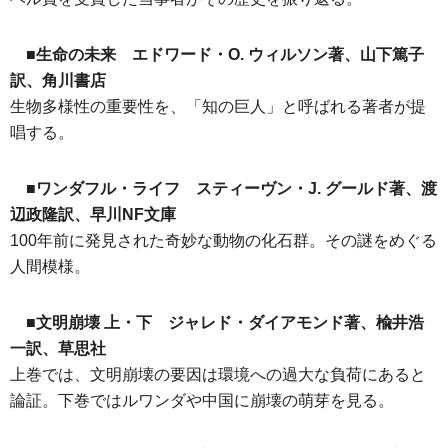
■生命の未来 エドワード・O. ウィルソン著、山下篤子
訳、角川書店
生物多様性の重要性を、「知の巨人」と呼ばれる著者が提
唱する。
■ワンダフル・ライフ スティーヴン・J. グールド著、渡
辺政隆訳、早川NF文庫
100年前に発見された奇妙な動物の化石群。その謎をめぐる
人間模様。
■文明崩壊 上・下 ジャレド・ダイアモンド著、楡井浩
一訳、草思社
上巻では、文明崩壊の要因は環境への過大な負荷にあると
論証。下巻ではルワンダや中国に崩壊の萌芽を見る。