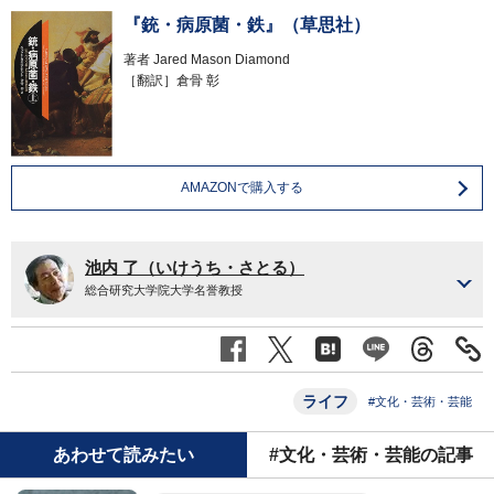
『銃・病原菌・鉄』（草思社）
著者
Jared Mason Diamond
［翻訳］倉骨 彰
AMAZONで購入する
池内 了（いけうち・さとる）
総合研究大学院大学名誉教授
ライフ
#文化・芸術・芸能
あわせて読みたい
#文化・芸術・芸能の記事