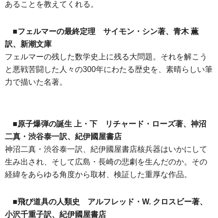
あることを教えてくれる。
■フェルマーの最終定理 サイモン・シン著、青木 薫
訳、新潮文庫
フェルマーの残した数学史上に残る大問題。それを解こう
と悪戦苦闘した人々の300年にわたる歴史を、素晴らしい筆
力で描いた名著。
■原子爆弾の誕生 上・下 リチャード・ローズ著、神沼
二真・渋谷泰一訳、紀伊國屋書店
神沼二真・渋谷泰一訳、紀伊國屋書店核兵器はいかにして
生み出され、そして広島・長崎の悲劇を生んだのか。その
経緯をあらゆる角度から取材、検証した重厚な作品。
■飛び道具の人類史 アルフレッド・W. クロスビー著、
小沢千重子訳、紀伊國屋書店