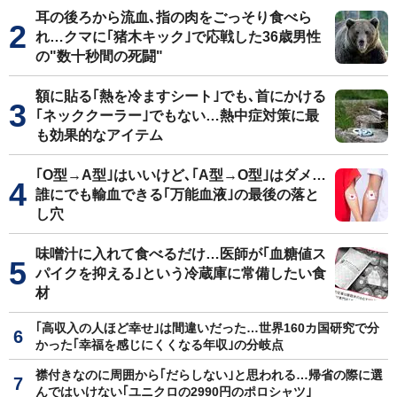
耳の後ろから流血､指の肉をごっそり食べら
れ…クマに｢猪木キック｣で応戦した36歳男性
の"数十秒間の死闘"
額に貼る｢熱を冷ますシート｣でも､首にかける
｢ネッククーラー｣でもない…熱中症対策に最
も効果的なアイテム
｢O型→A型｣はいいけど､｢A型→O型｣はダメ…
誰にでも輸血できる｢万能血液｣の最後の落と
し穴
味噌汁に入れて食べるだけ…医師が｢血糖値ス
パイクを抑える｣という冷蔵庫に常備したい食
材
｢高収入の人ほど幸せ｣は間違いだった…世界160カ国研究で分
かった｢幸福を感じにくくなる年収｣の分岐点
襟付きなのに周囲から｢だらしない｣と思われる…帰省の際に選
んではいけない｢ユニクロの2990円のポロシャツ｣