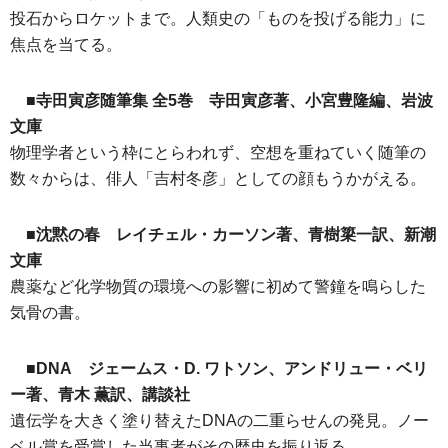
投石からロケットまで。人類史の「ものを投げる能力」に
焦点を当てる。
■寺田寅彦随筆集 全5巻 寺田寅彦著、小宮豊隆編、岩波
文庫
物理学者という枠にとらわれず、空想を重ねていく随筆の
数々からは、俳人「吉村冬彦」としての顔もうかがえる。
■沈黙の春 レイチェル・カーソン著、青樹簗一訳、新潮
文庫
農薬など化学物質の環境への影響に初めて警鐘を鳴らした
気骨の書。
■DNA ジェームス・D. ワトソン、アンドリュー・ベリ
ー著、青木 薫訳、講談社
遺伝学を大きく塗り替えたDNAの二重らせんの発見。ノー
ベル賞を受賞した当事者がその歴史を振り返る。