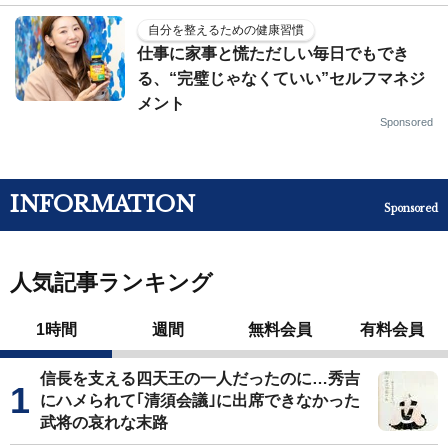
自分を整えるための健康習慣
仕事に家事と慌ただしい毎日でもでき
る、“完璧じゃなくていい”セルフマネジ
メント
Sponsored
INFORMATION
Sponsored
人気記事ランキング
1時間
週間
無料会員
有料会員
信長を支える四天王の一人だったのに…秀吉
にハメられて｢清須会議｣に出席できなかった
武将の哀れな末路