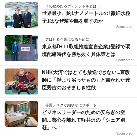
その秘めたるポテンシャルとは
世界最小、約1ナノメートルの｢微細水粒
子｣はなぜ髪や肌を潤すのか
Sponsored
選ばれる企業になるために
東京都｢HTT取組推進宣言企業｣登録で環
境配慮時代を勝ち抜く具体策とは
Sponsored
NHK大河ではとても放送できない...宣教
師に「獣より劣ったもの」と書かれた豊
臣秀吉のおぞましき性欲
専用デスクが細やかにサポート
ビジネスリーダーのための安らぎの空
間…都心を離れて軽井沢の「シェア別
荘」へ！
Sponsored