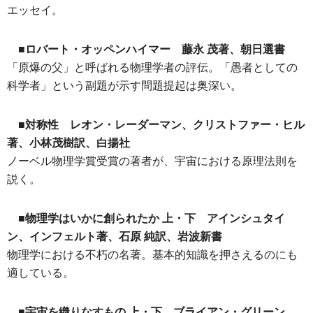
エッセイ。
■ロバート・オッペンハイマー 藤永 茂著、朝日選書
「原爆の父」と呼ばれる物理学者の評伝。「愚者としての
科学者」という副題が示す問題提起は奥深い。
■対称性 レオン・レーダーマン、クリストファー・ヒル
著、小林茂樹訳、白揚社
ノーベル物理学賞受賞の著者が、宇宙における原理法則を
説く。
■物理学はいかに創られたか 上・下 アインシュタイ
ン、インフェルト著、石原 純訳、岩波新書
物理学における不朽の名著。基本的知識を押さえるのにも
適している。
■宇宙を織りなすもの 上・下 ブライアン・グリーン