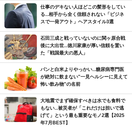
仕事のデキない人ほどこの髪形をしてい
る...相手から全く信頼されない「ビジネ
スで一発アウト」ヘアスタイル3選
石田三成と戦っていないのに関ヶ原合戦
後に大出世...徳川家康が厚い信頼を置い
た「戦国最大の悪人」
パンと白米よりやっかい...糖尿病専門医
が絶対に飲まない"一見ヘルシーに見えて
怖い飲み物"の名前
大地震でまず確保すべきは水でも食料で
もない...被災者が「これだけは担いで逃
げて」という最も重要なモノ2選【2025
年7月BEST】