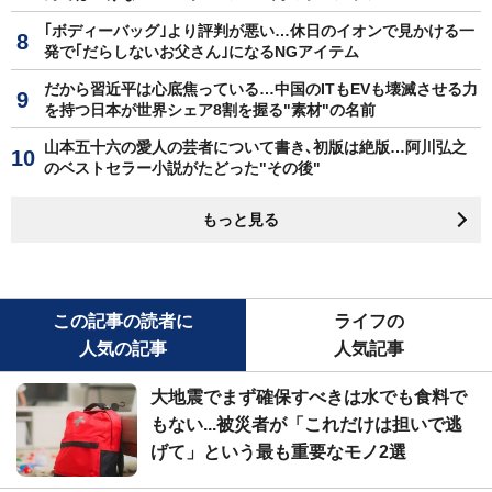
｢ボディーバッグ｣より評判が悪い…休日のイオンで見かける一
発で｢だらしないお父さん｣になるNGアイテム
だから習近平は心底焦っている…中国のITもEVも壊滅させる力
を持つ日本が世界シェア8割を握る"素材"の名前
山本五十六の愛人の芸者について書き､初版は絶版…阿川弘之
のベストセラー小説がたどった"その後"
もっと見る
この記事の読者に
ライフの
人気の記事
人気記事
大地震でまず確保すべきは水でも食料で
もない...被災者が「これだけは担いで逃
げて」という最も重要なモノ2選