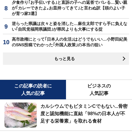
夕食作り｢お手伝いする｣と直訴の子への返答でバレる…賢い親
が｢カレーできたよ｡お皿持ってきて｣と言わぬ訳【頭のよい子
が育つ家3選】
逆らった県議は次々と姿を消した…麻生太郎ですら手に負えな
い｢自民党福岡県議団｣が県民よりも大事にする掟
高市政権にとって｢日本人の生活｣はどうでもいい…小野田紀美
のSNS投稿でわかった｢外国人政策｣の本当の狙い
もっと見る
この記事の読者に
ビジネスの
人気の記事
人気記事
カルシウムでもビタミンCでもない...骨密
度と認知機能に直結「98%の日本人が不
足する栄養素」を取れる食材