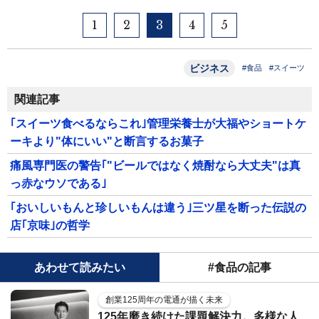
1
2
3
4
5
ビジネス
#食品
#スイーツ
関連記事
｢スイーツ食べるならこれ｣管理栄養士が大福やショートケ
ーキより"体にいい"と断言するお菓子
痛風専門医の警告｢"ビールではなく焼酎なら大丈夫"は真
っ赤なウソである｣
｢おいしいもんと珍しいもんは違う｣三ツ星を断った伝説の
店｢京味｣の哲学
あわせて読みたい
#食品の記事
創業125周年の電通が描く未来
125年磨き続けた課題解決力。多様な人