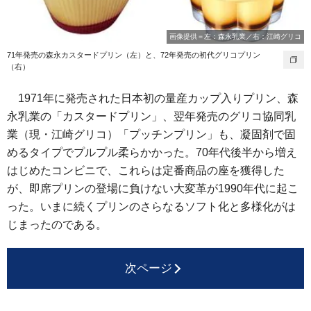
画像提供＝左：森永乳業／右：江崎グリコ
71年発売の森永カスタードプリン（左）と、72年発売の初代グリコプリン
（右）
1971年に発売された日本初の量産カップ入りプリン、森
永乳業の「カスタードプリン」、翌年発売のグリコ協同乳
業（現・江崎グリコ）「プッチンプリン」も、凝固剤で固
めるタイプでプルプル柔らかかった。70年代後半から増え
はじめたコンビニで、これらは定番商品の座を獲得した
が、即席プリンの登場に負けない大変革が1990年代に起こ
った。いまに続くプリンのさらなるソフト化と多様化がは
じまったのである。
次ページ