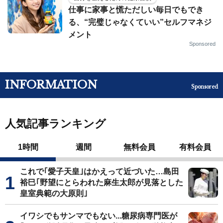
仕事に家事と慌ただしい毎日でもでき
る、“完璧じゃなくていい”セルフマネジ
メント
Sponsored
INFORMATION
Sponsored
人気記事ランキング
1時間
週間
無料会員
有料会員
これで｢愛子天皇｣はかえって近づいた…島田
裕巳｢野望にとらわれた麻生太郎が見落とした
皇室典範の大原則｣
イワシでもサンマでもない...糖尿病専門医が