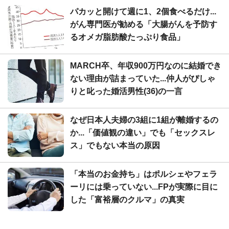
パカッと開けて週に1、2個食べるだけ...
がん専門医が勧める「大腸がんを予防す
るオメガ脂肪酸たっぷり食品」
MARCH卒、年収900万円なのに結婚でき
ない理由が詰まっていた...仲人がぴしゃ
りと叱った婚活男性(36)の一言
なぜ日本人夫婦の3組に1組が離婚するの
か...「価値観の違い」でも「セックスレ
ス」でもない本当の原因
「本当のお金持ち」はポルシェやフェラ
ーリには乗っていない...FPが実際に目に
した「富裕層のクルマ」の真実