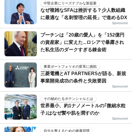
中堅企業にリーズナブルな新提案
なぜ複雑なSFAは挫折する？少人数組織
に最適な「名刺管理の延長」で進めるDX
Sponsored
プーチンは「20歳の愛人」を「152億円
の資産家」に変えた...ロシアで暴露され
た私生活のダークすぎる錬金術
事業ポートフォリオの変革に挑戦
三菱電機とAT PARTNERSが語る、新規
事業開発成功の条件と失敗要因
Sponsored
その秘めたるポテンシャルとは
世界最小、約1ナノメートルの｢微細水粒
子｣はなぜ髪や肌を潤すのか
Sponsored
自分を整えるための健康習慣