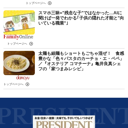
トップページへ
スマホ三昧="残念な子"ではなかった…AIに
聞けば一発でわかる｢子供の隠れた才能と"向
いている職業"｣
トップページへ
太麺も細麺もショートもごちゃ混ぜ！ 食感
豊かな「色々パスタのカーチョ・エ・ペペ」
／『オステリア コマチーナ』亀井良真シェ
フの「家つまみレシピ」
トップページへ