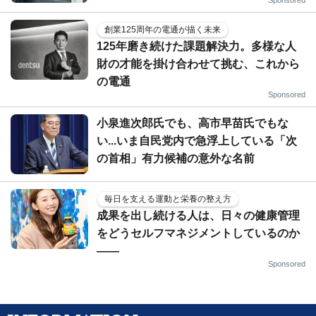
創業125周年の電通が描く未来
125年磨き続けた課題解決力。多様な人
財の才能を掛け合わせて挑む、これから
の電通
Sponsored
小泉進次郎氏でも、高市早苗氏でもな
い...いま自民党内で急浮上している「次
の首相」有力候補の意外な名前
毎日を支える運動と栄養の整え方
成果を出し続ける人は、日々の健康管理
をどうセルフマネジメントしているのか
——
Sponsored