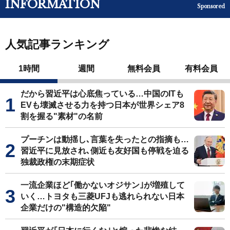
INFORMATION
Sponsored
人気記事ランキング
1時間
週間
無料会員
有料会員
だから習近平は心底焦っている…中国のITも
EVも壊滅させる力を持つ日本が世界シェア8
割を握る"素材"の名前
プーチンは動揺し､言葉を失ったとの指摘も…
習近平に見放され､側近も友好国も停戦を迫る
独裁政権の末期症状
一流企業ほど｢働かないオジサン｣が増殖して
いく…トヨタも三菱UFJも逃れられない日本
企業だけの"構造的欠陥"