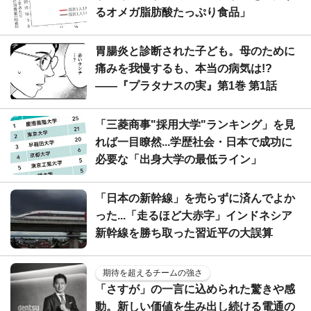
るオメガ脂肪酸たっぷり食品」
胃腸炎と診断された子ども。母のために
痛みを我慢するも、本当の病気は!?
――『プラタナスの実』第1巻 第1話
「三菱商事"採用大学"ランキング」を見
れば一目瞭然...学歴社会・日本で成功に
必要な「出身大学の最低ライン」
「日本の新幹線」を売らずに済んでよか
った...「走るほど大赤字」インドネシア
新幹線を勝ち取った習近平の大誤算
期待を超えるチームの強さ
「さすが」の一言に込められた驚きや感
動。新しい価値を生み出し続ける電通の