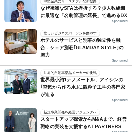
中堅企業にリーズナブルな新提案
なぜ複雑なSFAは挫折する？少人数組織
に最適な「名刺管理の延長」で進めるDX
Sponsored
忙しいビジネスパーソンを癒やす
ホテルのサービスと別荘の独立性を融
合…シェア別荘｢GLAMDAY STYLE｣の
魅力
Sponsored
世界的自動車部品メーカーの挑戦
世界最小約1ナノメートル、アイシンの
｢空気から作る水｣に微粒子工学の専門家
が迫る
Sponsored
新規事業開発を経営アジェンダへ
スタートアップ探索からM&Aまで、経営
戦略の実装を支援するAT PARTNERS
Sponsored