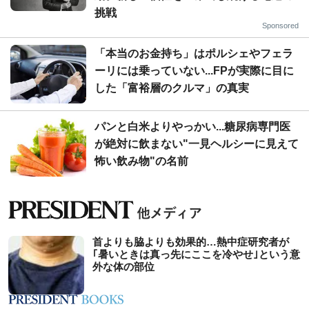
挑戦
Sponsored
「本当のお金持ち」はポルシェやフェラ
ーリには乗っていない...FPが実際に目に
した「富裕層のクルマ」の真実
パンと白米よりやっかい...糖尿病専門医
が絶対に飲まない"一見ヘルシーに見えて
怖い飲み物"の名前
首よりも脇よりも効果的…熱中症研究者が
｢暑いときは真っ先にここを冷やせ｣という意
外な体の部位