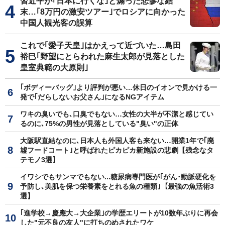
習近平が｢日本に行くな｣と煽った悲惨な結
末…｢8万円の激安ツアー｣でロシアに向かった
中国人観光客の誤算
これで｢愛子天皇｣はかえって近づいた…島田
裕巳｢野望にとらわれた麻生太郎が見落とした
皇室典範の大原則｣
｢ボディーバッグ｣より評判が悪い…休日のイオンで見かける一
発で｢だらしないお父さん｣になるNGアイテム
ワキの臭いでも､口臭でもない…女性の大半が不潔と感じてい
るのに､75%の男性が見落としている"臭い"の正体
大阪駅直結なのに､日本人も外国人客も来ない…開業1年で｢廃
墟フードコート｣と呼ばれたピカピカ新施設の悲劇【残念なタ
テモノ3選】
イワシでもサンマでもない...糖尿病専門医が｢がん･動脈硬化を
予防し､美肌を保つ栄養素をとれる魚の種類｣【最強の魚活術3
選】
｢進学校→慶應大→大企業｣の学歴エリートが10数年ぶりに再会
した"元不良の友人"に打ちのめされたワケ