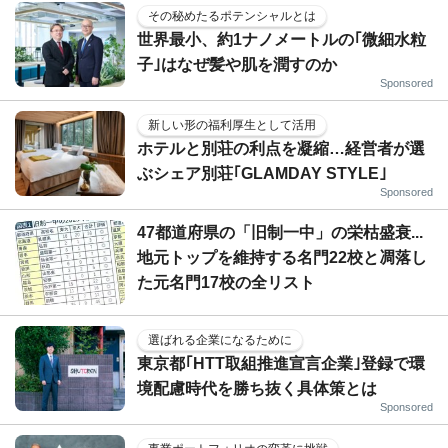
その秘めたるポテンシャルとは
世界最小、約1ナノメートルの｢微細水粒
子｣はなぜ髪や肌を潤すのか
Sponsored
新しい形の福利厚生として活用
ホテルと別荘の利点を凝縮…経営者が選
ぶシェア別荘｢GLAMDAY STYLE｣
Sponsored
47都道府県の「旧制一中」の栄枯盛衰...
地元トップを維持する名門22校と凋落し
た元名門17校の全リスト
選ばれる企業になるために
東京都｢HTT取組推進宣言企業｣登録で環
境配慮時代を勝ち抜く具体策とは
Sponsored