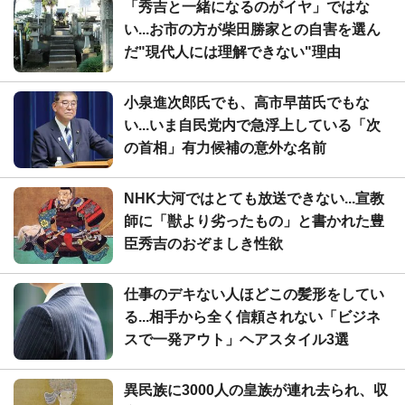
「秀吉と一緒になるのがイヤ」ではな
い...お市の方が柴田勝家との自害を選ん
だ"現代人には理解できない"理由
小泉進次郎氏でも、高市早苗氏でもな
い...いま自民党内で急浮上している「次
の首相」有力候補の意外な名前
NHK大河ではとても放送できない...宣教
師に「獣より劣ったもの」と書かれた豊
臣秀吉のおぞましき性欲
仕事のデキない人ほどこの髪形をしてい
る...相手から全く信頼されない「ビジネ
スで一発アウト」ヘアスタイル3選
異民族に3000人の皇族が連れ去られ、収