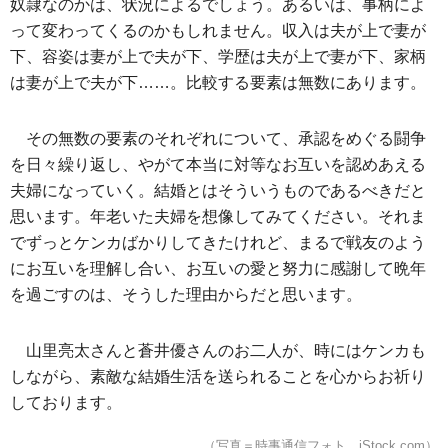
奴隷なのかは、状況によるでしょう。あるいは、事柄によ
って変わってくるのかもしれません。収入は夫が上で妻が
下、容姿は妻が上で夫が下、学歴は夫が上で妻が下、家柄
は妻が上で夫が下……。比較する要素は無数にあります。
その無数の要素のそれぞれについて、承認をめぐる闘争
を日々繰り返し、やがて本当に対等なお互いを認めあえる
夫婦になっていく。結婚とはそういうものであるべきだと
思います。年老いた夫婦を想像してみてください。それま
でずっとケンカばかりしてきたけれど、まるで戦友のよう
にお互いを理解し合い、お互いの愛と努力に感謝して晩年
を過ごすのは、そうした理由からだと思います。
山里亮太さんと蒼井優さんのお二人が、時にはケンカも
しながら、素敵な結婚生活を送られることを心からお祈り
しております。
（写真＝時事通信フォト、iStock.com）