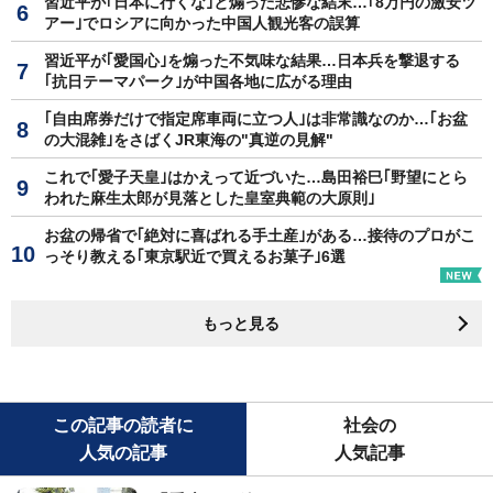
習近平が｢日本に行くな｣と煽った悲惨な結末…｢8万円の激安ツ
アー｣でロシアに向かった中国人観光客の誤算
習近平が｢愛国心｣を煽った不気味な結果…日本兵を撃退する
｢抗日テーマパーク｣が中国各地に広がる理由
｢自由席券だけで指定席車両に立つ人｣は非常識なのか…｢お盆
の大混雑｣をさばくJR東海の"真逆の見解"
これで｢愛子天皇｣はかえって近づいた…島田裕巳｢野望にとら
われた麻生太郎が見落とした皇室典範の大原則｣
お盆の帰省で｢絶対に喜ばれる手土産｣がある…接待のプロがこ
っそり教える｢東京駅近で買えるお菓子｣6選
もっと見る
この記事の読者に
社会の
人気の記事
人気記事