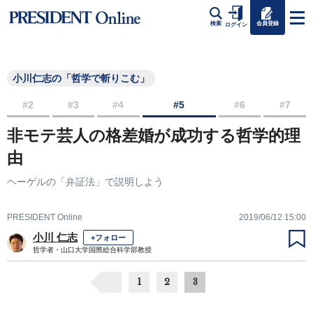
会員登録
検索
ログイン
小川仁志の「哲学で斬りこむ」
#2
#3
#4
#5
#6
#7
非モテ芸人の格差婚が成功する哲学的理
由
ヘーゲルの「弁証法」で説明しよう
PRESIDENT Online
2019/06/12 15:00
小川 仁志
+フォロー
哲学者・山口大学国際総合科学部教授
1
2
3