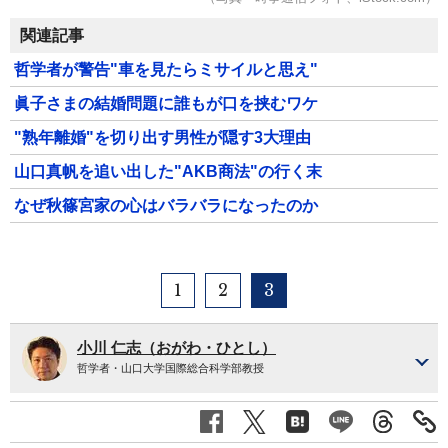
関連記事
哲学者が警告"車を見たらミサイルと思え"
眞子さまの結婚問題に誰もが口を挟むワケ
"熟年離婚"を切り出す男性が隠す3大理由
山口真帆を追い出した"AKB商法"の行く末
なぜ秋篠宮家の心はバラバラになったのか
1
2
3
小川 仁志（おがわ・ひとし）
哲学者・山口大学国際総合科学部教授