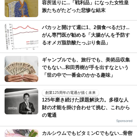
容所送りに...「戦利品」になった女性皇
族たちがたどった悲惨な結末
パカッと開けて週に1、2個食べるだけ...
がん専門医が勧める「大腸がんを予防す
るオメガ脂肪酸たっぷり食品」
ギャンブルでも、旅行でも、美術品収集
でもない...和田秀樹が手を出すなという
「世の中で一番金のかかる趣味」
創業125周年の電通が描く未来
125年磨き続けた課題解決力。多様な人
財の才能を掛け合わせて挑む、これから
の電通
Sponsored
カルシウムでもビタミンCでもない...骨密