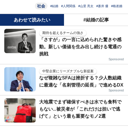
社会
#結婚
#人間関係
#山里 亮太
#蒼井 優
#格差婚
あわせて読みたい
#結婚の記事
期待を超えるチームの強さ
「さすが」の一言に込められた驚きや感
動。新しい価値を生み出し続ける電通の
挑戦
Sponsored
中堅企業にリーズナブルな新提案
なぜ複雑なSFAは挫折する？少人数組織
に最適な「名刺管理の延長」で進めるDX
Sponsored
大地震でまず確保すべきは水でも食料で
もない...被災者が「これだけは担いで逃
げて」という最も重要なモノ2選