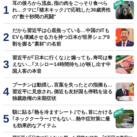
耳の後ろから流血､指の肉をごっそり食べら
れ…クマに｢猪木キック｣で応戦した36歳男性
の"数十秒間の死闘"
だから習近平は心底焦っている…中国のITも
EVも壊滅させる力を持つ日本が世界シェア8
割を握る"素材"の名前
習近平が｢日本に行くな｣と煽っても､寿司は奪
えない…｢スシロー14時間待ち｣が映し出す中
国人客の本音
プーチンは動揺し､言葉を失ったとの指摘も…
習近平に見放され､側近も友好国も停戦を迫る
独裁政権の末期症状
額に貼る｢熱を冷ますシート｣でも､首にかける
｢ネッククーラー｣でもない…熱中症対策に最
も効果的なアイテム