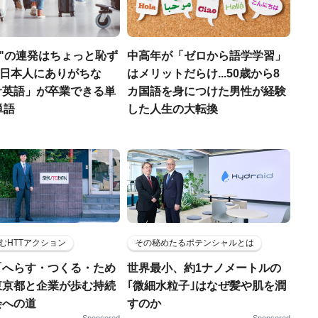
ase"の連発はちょっと恥ず
中高年が「ゼロから語学学習」
..日本人にありがちな
はメリットだらけ...50歳から8
サ英語」が卒業できる単
カ国語を身につけた男性が経験
単語
した人生の大転換
むHTTアクション
その秘めたるポテンシャルとは
「へらす・つくる・ため
世界最小、約1ナノメートルの
東京都と企業が歩む持続
｢微細水粒子｣はなぜ髪や肌を潤
会への道
すのか
Sponsored
Sponsored