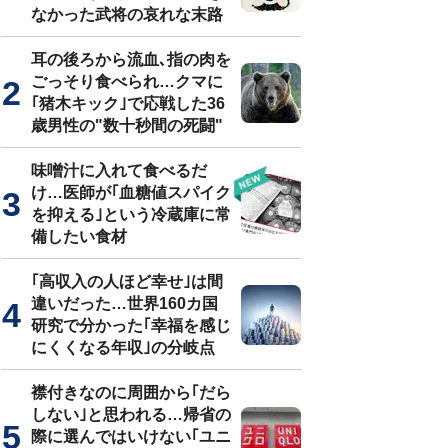
なかった武将の哀れな末路
耳の後ろから流血､指の肉を
ごっそり食べられ…クマに
｢猪木キック｣で応戦した36
歳男性の"数十秒間の死闘"
味噌汁に入れて食べるだ
け…医師が｢血糖値スパイク
を抑える｣という冷蔵庫に常
備したい食材
｢高収入の人ほど幸せ｣は間
違いだった…世界160カ国
研究で分かった｢幸福を感じ
にくくなる年収｣の分岐点
襟付きなのに周囲から｢だら
しない｣と思われる…帰省の
際に選んではいけない｢ユニ