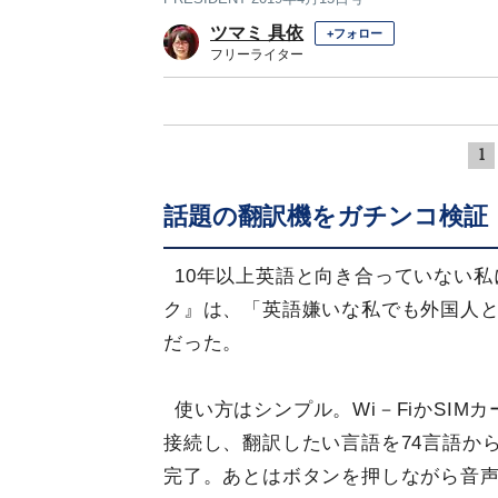
ツマミ 具依
+フォロー
フリーライター
1
話題の翻訳機をガチンコ検証
10年以上英語と向き合っていない
ク』は、「英語嫌いな私でも外国人
だった。
使い方はシンプル。Wi－FiかSIM
接続し、翻訳したい言語を74言語か
完了。あとはボタンを押しながら音