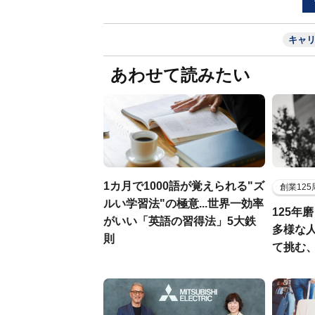
キャ
あわせて読みたい
1カ月で1000語が覚えられる"ズ
創業12
ルい学習法"の極意...世界一効率
125年
がいい「英語の習得法」5大鉄
多様な
則
て挑む