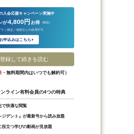
の入会応援キャンペーン実施中
4,800円
ンが
お得
（税込）
プラン限定／他割引との併用不可
お申込みはこちら
登録して続きを読む
料
・無料期間内はいつでも解約可）
ンライン有料会員の4つの特典
化で快適な閲覧
レジデント』が最新号から読み放題
に役立つ学びの動画が見放題