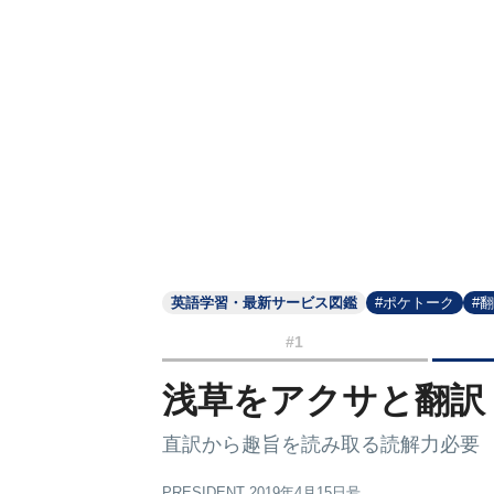
英語学習・最新サービス図鑑
#ポケトーク
#
#1
浅草をアクサと翻訳
直訳から趣旨を読み取る読解力必要
PRESIDENT 2019年4月15日号