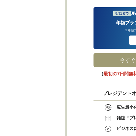
夏
8/31まで
年額プラ
※年額
今すぐ
（
最初の7日間無
プレジデントオ
広告最小
雑誌『プ
ビジネス