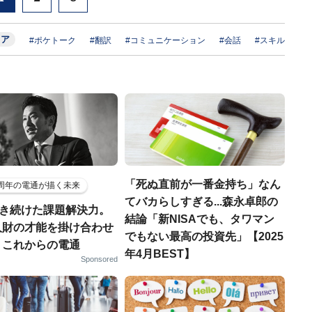
リア
#ポケトーク
#翻訳
#コミュニケーション
#会話
#スキル
「死ぬ直前が一番金持ち」なん
5周年の電通が描く未来
てバカらしすぎる...森永卓郎の
磨き続けた課題解決力。
結論「新NISAでも、タワマン
人財の才能を掛け合わせ
でもない最高の投資先」【2025
、これからの電通
年4月BEST】
Sponsored