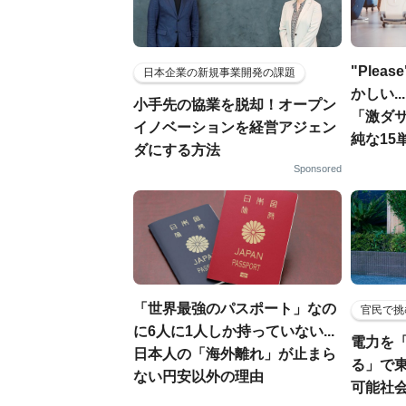
"Ple
日本企業の新規事業開発の課題
かしい.
小手先の協業を脱却！オープン
「激ダ
イノベーションを経営アジェン
純な15
ダにする方法
Sponsored
「世界最強のパスポート」なの
官民で挑
に6人に1人しか持っていない...
電力を
日本人の「海外離れ」が止まら
る」で
ない円安以外の理由
可能社