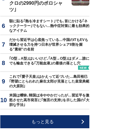
クロの2990円のポロシャ
ツ｣
額に貼る｢熱を冷ますシート｣でも､首にかける｢ネ
ッククーラー｣でもない…熱中症対策に最も効果的
なアイテム
だから習近平は心底焦っている…中国のITもEVも
壊滅させる力を持つ日本が世界シェア8割を握
る"素材"の名前
｢O型→A型｣はいいけど､｢A型→O型｣はダメ…誰に
でも輸血できる｢万能血液｣の最後の落とし穴
これで｢愛子天皇｣はかえって近づいた…島田裕巳
｢野望にとらわれた麻生太郎が見落とした皇室典範
の大原則｣
米国は曖昧､韓国は冷ややかだったが…習近平を激
怒させた高市発言に｢無言の支持｣を示した国の｢大
胆な手法｣
もっと見る