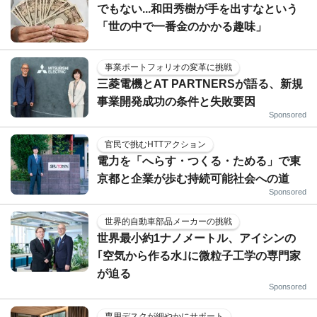
でもない...和田秀樹が手を出すなという
「世の中で一番金のかかる趣味」
事業ポートフォリオの変革に挑戦
三菱電機とAT PARTNERSが語る、新規
事業開発成功の条件と失敗要因
Sponsored
官民で挑むHTTアクション
電力を「へらす・つくる・ためる」で東
京都と企業が歩む持続可能社会への道
Sponsored
世界的自動車部品メーカーの挑戦
世界最小約1ナノメートル、アイシンの
｢空気から作る水｣に微粒子工学の専門家
が迫る
Sponsored
専用デスクが細やかにサポート