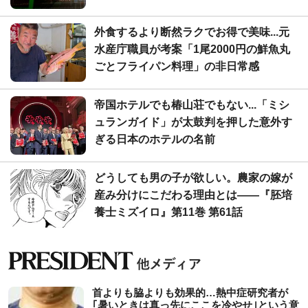
外食するより断然ラクでお得で美味...元
水産庁職員が考案「1尾2000円の鮮魚丸
ごとフライパン料理」の非日常感
帝国ホテルでも椿山荘でもない...「ミシ
ュランガイド」が太鼓判を押した意外す
ぎる日本のホテルの名前
どうしても男の子が欲しい。農家の嫁が
産み分けにこだわる理由とは――『胚培
養士ミズイロ』第11巻 第61話
首よりも脇よりも効果的…熱中症研究者が
｢暑いときは真っ先にここを冷やせ｣という意