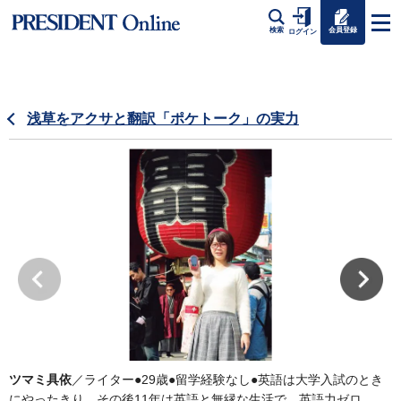
会員登録
検索
ログイン
浅草をアクサと翻訳「ポケトーク」の実力
ツマミ具依
／ライター●29歳●留学経験なし●英語は大学入試のとき
にやったきり。その後11年は英語と無縁な生活で、英語力ゼロ