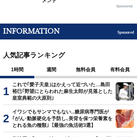
メント
Sponsored
INFORMATION
Sponsored
人気記事ランキング
1時間
週間
無料会員
有料会員
これで｢愛子天皇｣はかえって近づいた…島田
裕巳｢野望にとらわれた麻生太郎が見落とした
皇室典範の大原則｣
イワシでもサンマでもない...糖尿病専門医が
｢がん･動脈硬化を予防し､美背を保つ栄養素を
とれる魚の種類｣【最強の魚活術3選】