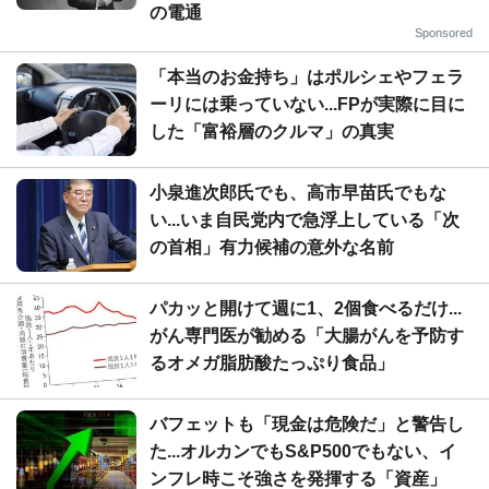
の電通
Sponsored
「本当のお金持ち」はポルシェやフェラ
ーリには乗っていない...FPが実際に目に
した「富裕層のクルマ」の真実
小泉進次郎氏でも、高市早苗氏でもな
い...いま自民党内で急浮上している「次
の首相」有力候補の意外な名前
パカッと開けて週に1、2個食べるだけ...
がん専門医が勧める「大腸がんを予防す
るオメガ脂肪酸たっぷり食品」
バフェットも「現金は危険だ」と警告し
た...オルカンでもS&P500でもない、イ
ンフレ時こそ強さを発揮する「資産」