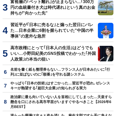
富裕層の｢ペット離れ｣が止まらない…｢300万
円の血統書付き犬は時代遅れ｣という真のお金
持ちが"向かった先"
習近平が｢日本に売るな｣と煽った翌日にバレ
た…日本企業に6割を握られていた"中国の半
導体"の意外な急所
高市政権にとって｢日本人の生活｣はどうでも
いい…小野田紀美のSNS投稿でわかった｢外国
人政策｣の本当の狙い
名前を書く紙も整理券もない…フランス人が日本みたいに｢行
列｣に並ばないのに｢順番｣を守れる謎システム
やっぱり｢日本の技術｣はすごかった…習近平が恐れ､ゼレンス
キーが熱望する｢超巨大企業｣の知られざる実力
政治家に最も向いていない人を首相にしてしまった…天皇すら
懸念を口にされる高市早苗がいますぐやるべきこと【2026年6
月BEST】
逆らった県議は次々と姿を消した…麻生太郎ですら手に負えな