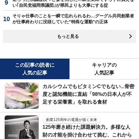
い｢自民党福岡県議団｣が県民よりも大事にする掟
そりゃ仕事のことを一瞬で忘れられるわ…グーグル共同創業者
が仕事終わりに没頭していた"特殊な運動"の正体
もっと見る
この記事の読者に
キャリアの
人気の記事
人気記事
カルシウムでもビタミンCでもない...骨密
度と認知機能に直結「98%の日本人が不
足する栄養素」を取れる食材
創業125周年の電通が描く未来
125年磨き続けた課題解決力。多様な人
財の才能を掛け合わせて挑む、これから