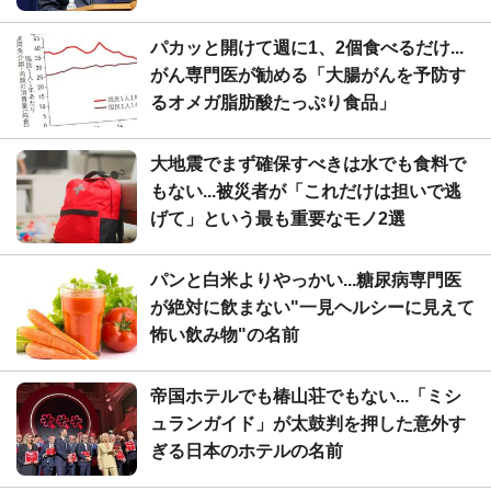
パカッと開けて週に1、2個食べるだけ...
がん専門医が勧める「大腸がんを予防す
るオメガ脂肪酸たっぷり食品」
大地震でまず確保すべきは水でも食料で
もない...被災者が「これだけは担いで逃
げて」という最も重要なモノ2選
パンと白米よりやっかい...糖尿病専門医
が絶対に飲まない"一見ヘルシーに見えて
怖い飲み物"の名前
帝国ホテルでも椿山荘でもない...「ミシ
ュランガイド」が太鼓判を押した意外す
ぎる日本のホテルの名前