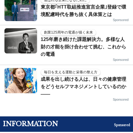
選ばれる企業になるために
東京都｢HTT取組推進宣言企業｣登録で環
境配慮時代を勝ち抜く具体策とは
Sponsored
創業125周年の電通が描く未来
125年磨き続けた課題解決力。多様な人
財の才能を掛け合わせて挑む、これから
の電通
Sponsored
毎日を支える運動と栄養の整え方
成果を出し続ける人は、日々の健康管理
をどうセルフマネジメントしているのか
——
Sponsored
INFORMATION
Sponsored