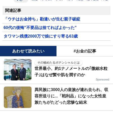
関連記事
「ウチはお金持ち」勘違いが生む親子破綻
60代の後悔"不要品は捨てればよかった"
タワマン残債2000万で娘にすり寄る63歳
あわせて読みたい
#お金の記事
その秘めたるポテンシャルとは
世界最小、約1ナノメートルの｢微細水粒
子｣はなぜ髪や肌を潤すのか
Sponsored
異民族に3000人の皇族が連れ去られ、収
容所送りに...「戦利品」になった女性皇
族たちがたどった悲惨な結末