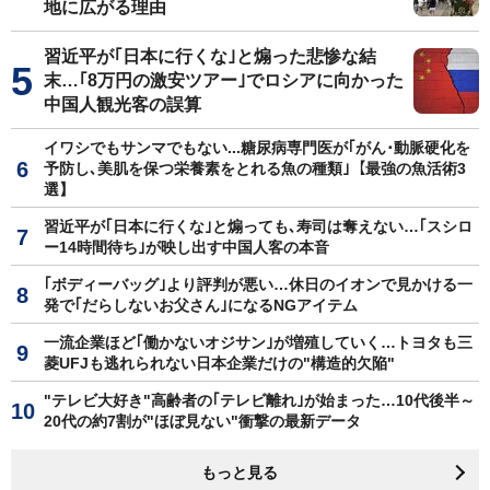
地に広がる理由
習近平が｢日本に行くな｣と煽った悲惨な結
末…｢8万円の激安ツアー｣でロシアに向かった
中国人観光客の誤算
イワシでもサンマでもない...糖尿病専門医が｢がん･動脈硬化を
予防し､美肌を保つ栄養素をとれる魚の種類｣【最強の魚活術3
選】
習近平が｢日本に行くな｣と煽っても､寿司は奪えない…｢スシロ
ー14時間待ち｣が映し出す中国人客の本音
｢ボディーバッグ｣より評判が悪い…休日のイオンで見かける一
発で｢だらしないお父さん｣になるNGアイテム
一流企業ほど｢働かないオジサン｣が増殖していく…トヨタも三
菱UFJも逃れられない日本企業だけの"構造的欠陥"
"テレビ大好き"高齢者の｢テレビ離れ｣が始まった…10代後半～
20代の約7割が"ほぼ見ない"衝撃の最新データ
もっと見る