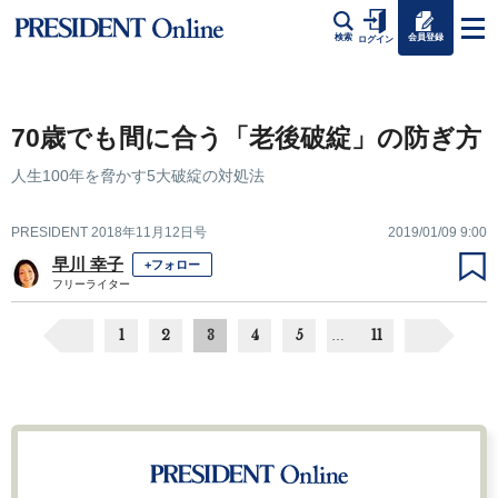
会員登録
検索
ログイン
70歳でも間に合う「老後破綻」の防ぎ方
人生100年を脅かす5大破綻の対処法
PRESIDENT 2018年11月12日号
2019/01/09 9:00
早川 幸子
+フォロー
フリーライター
1
2
3
4
5
11
…