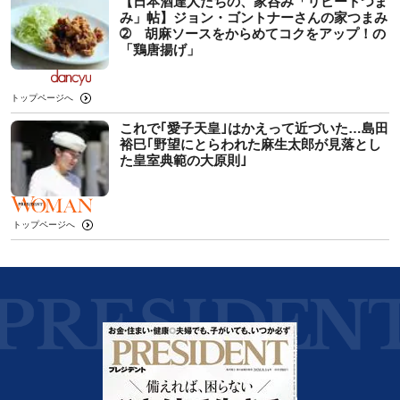
【日本酒達人たちの、家呑み「リピートつま
み」帖】ジョン・ゴントナーさんの家つまみ
➁ 胡麻ソースをからめてコクをアップ！の
「鶏唐揚げ」
トップページへ
これで｢愛子天皇｣はかえって近づいた…島田
裕巳｢野望にとらわれた麻生太郎が見落とし
た皇室典範の大原則｣
トップページへ