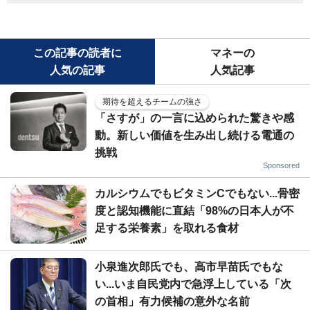
この記事の読者に
マネーの
人気の記事
人気記事
期待を超えるチームの強さ
「さすが」の一言に込められた驚きや感
動。新しい価値を生み出し続ける電通の
挑戦
Sponsored
カルシウムでもビタミンCでもない...骨密
度と認知機能に直結「98%の日本人が不
足する栄養素」を取れる食材
小泉進次郎氏でも、高市早苗氏でもな
い...いま自民党内で急浮上している「次
の首相」有力候補の意外な名前