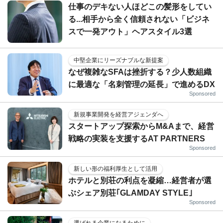
仕事のデキない人ほどこの髪形をしてい
る...相手から全く信頼されない「ビジネ
スで一発アウト」ヘアスタイル3選
中堅企業にリーズナブルな新提案
なぜ複雑なSFAは挫折する？少人数組織
に最適な「名刺管理の延長」で進めるDX
Sponsored
新規事業開発を経営アジェンダへ
スタートアップ探索からM&Aまで、経営
戦略の実装を支援するAT PARTNERS
Sponsored
新しい形の福利厚生として活用
ホテルと別荘の利点を凝縮…経営者が選
ぶシェア別荘｢GLAMDAY STYLE｣
Sponsored