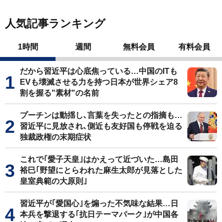
人気記事ランキング
1時間
週間
無料会員
有料会員
だから習近平は心底焦っている…中国のITも
EVも壊滅させる力を持つ日本が世界シェア8
割を握る"素材"の名前
プーチンは動揺し､言葉を失ったとの指摘も…
習近平に見放され､側近も友好国も停戦を迫る
独裁政権の末期症状
これで｢愛子天皇｣はかえって近づいた…島田
裕巳｢野望にとらわれた麻生太郎が見落とした
皇室典範の大原則｣
習近平が｢愛国心｣を煽った不気味な結果…日
本兵を撃退する｢抗日テーマパーク｣が中国各