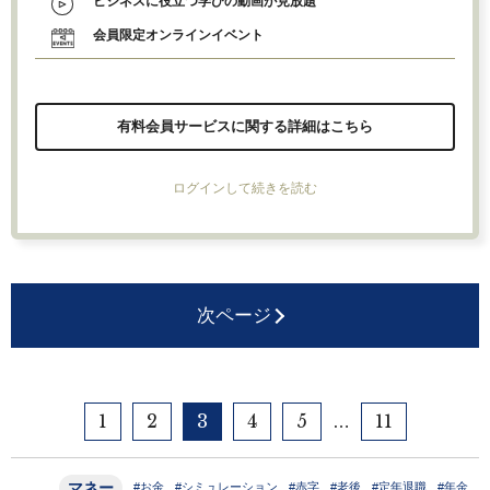
ビジネスに役立つ学びの動画が見放題
会員限定オンラインイベント
有料会員サービスに関する詳細はこちら
ログインして続きを読む
次ページ
1
2
3
4
5
11
…
マネー
#お金
#シミュレーション
#赤字
#老後
#定年退職
#年金