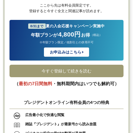
ここから先は有料会員限定です。
登録すると今すぐ全文と関連記事が読めます。
夏の入会応援キャンペーン実施中
8/31まで
4,800円
年額プランが
お得
（税込）
※年額プラン限定／他割引との併用不可
お申込みはこちら
今すぐ登録して続きを読む
（
最初の7日間無料
・無料期間内はいつでも解約可）
プレジデントオンライン有料会員の4つの特典
広告最小化で快適な閲覧
雑誌『プレジデント』が最新号から読み放題