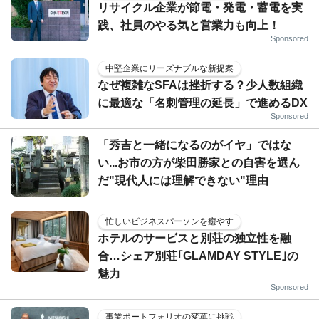
リサイクル企業が節電・発電・蓄電を実
践、社員のやる気と営業力も向上！
Sponsored
中堅企業にリーズナブルな新提案
なぜ複雑なSFAは挫折する？少人数組織
に最適な「名刺管理の延長」で進めるDX
Sponsored
「秀吉と一緒になるのがイヤ」ではな
い...お市の方が柴田勝家との自害を選ん
だ"現代人には理解できない"理由
忙しいビジネスパーソンを癒やす
ホテルのサービスと別荘の独立性を融
合…シェア別荘｢GLAMDAY STYLE｣の
魅力
Sponsored
事業ポートフォリオの変革に挑戦