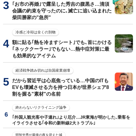
｢お市の再婚｣で露呈した秀吉の腹黒さ…清須
会議の約束を守ったのに､滅亡に追い込まれた
柴田勝家の"急所"
冷感と冷却は全くの別物
額に貼る｢熱を冷ますシート｣でも､首にかける
｢ネッククーラー｣でもない…熱中症対策に最
も効果的なアイテム
経済戦争踏み切れば自国産業崩壊
だから習近平は心底焦っている…中国のITも
EVも壊滅させる力を持つ日本が世界シェア8
割を握る"素材"の名前
終わらないリクライニング論争
｢外国人観光客や子連れ｣より厄介…JR東海が明かした､乗客を
イライラさせる｢令和の新幹線2大トラブル｣
明智光秀が最後の夜を迎えた城