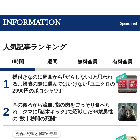
INFORMATION
Sponsored
人気記事ランキング
1時間
週間
無料会員
有料会員
襟付きなのに周囲から｢だらしない｣と思われ
る…帰省の際に選んではいけない｢ユニクロの
2990円のポロシャツ｣
耳の後ろから流血､指の肉をごっそり食べら
れ…クマに｢猪木キック｣で応戦した36歳男性
の"数十秒間の死闘"
秀吉の野望と勝家の誤算