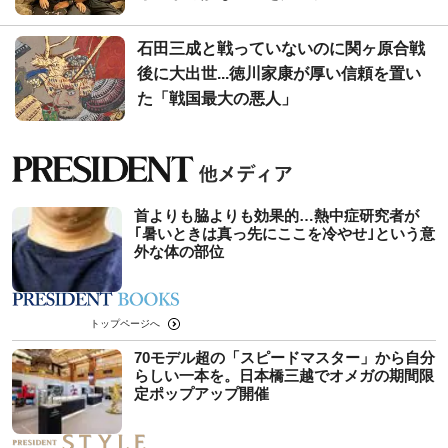
石田三成と戦っていないのに関ヶ原合戦
後に大出世...徳川家康が厚い信頼を置い
た「戦国最大の悪人」
首よりも脇よりも効果的…熱中症研究者が
｢暑いときは真っ先にここを冷やせ｣という意
外な体の部位
トップページへ
70モデル超の「スピードマスター」から自分
らしい一本を。日本橋三越でオメガの期間限
定ポップアップ開催