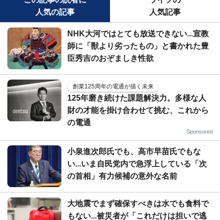
人気の記事
人気記事
NHK大河ではとても放送できない...宣教
師に「獣より劣ったもの」と書かれた豊
臣秀吉のおぞましき性欲
創業125周年の電通が描く未来
125年磨き続けた課題解決力。多様な人
財の才能を掛け合わせて挑む、これから
の電通
Sponsored
小泉進次郎氏でも、高市早苗氏でもな
い...いま自民党内で急浮上している「次
の首相」有力候補の意外な名前
大地震でまず確保すべきは水でも食料で
もない...被災者が「これだけは担いで逃