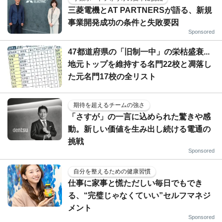
三菱電機とAT PARTNERSが語る、新規
事業開発成功の条件と失敗要因
Sponsored
47都道府県の「旧制一中」の栄枯盛衰...
地元トップを維持する名門22校と凋落し
た元名門17校の全リスト
期待を超えるチームの強さ
「さすが」の一言に込められた驚きや感
動。新しい価値を生み出し続ける電通の
挑戦
Sponsored
自分を整えるための健康習慣
仕事に家事と慌ただしい毎日でもでき
る、“完璧じゃなくていい”セルフマネジ
メント
Sponsored