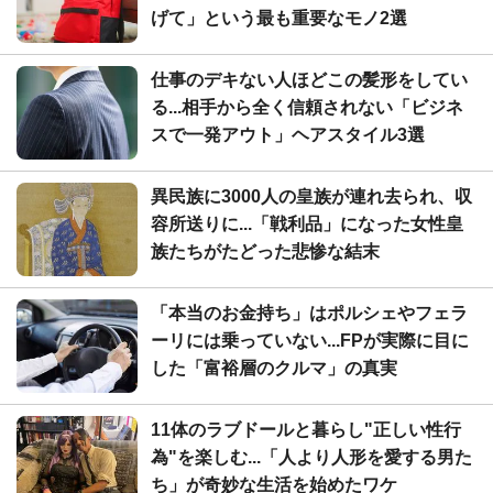
げて」という最も重要なモノ2選
仕事のデキない人ほどこの髪形をしてい
る...相手から全く信頼されない「ビジネ
スで一発アウト」ヘアスタイル3選
異民族に3000人の皇族が連れ去られ、収
容所送りに...「戦利品」になった女性皇
族たちがたどった悲惨な結末
「本当のお金持ち」はポルシェやフェラ
ーリには乗っていない...FPが実際に目に
した「富裕層のクルマ」の真実
11体のラブドールと暮らし"正しい性行
為"を楽しむ...「人より人形を愛する男た
ち」が奇妙な生活を始めたワケ