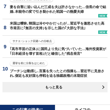
妻を自害に追い込んだ三成を夫は許さなかった…信長の命で結
婚､本能寺の変で引き裂かれた戦国一の熱愛夫婦
米国は曖昧､韓国は冷ややかだったが…習近平を激怒させた高
市発言に｢無言の支持｣を示した国の｢大胆な手法｣
サナエ･ショック回避への分岐点
｢高市早苗の正体｣に国民より先に気づいていた…海外投資家が
｢日本経済を壊す首相｣だと確信した"残念発言"
選挙を前に分裂をはじめた
プーチンは動揺し､言葉を失ったとの指摘も…習近平に見放さ
れ､側近も友好国も停戦を迫る独裁政権の末期症状
もっと見る
この記事の読者に
ライフの