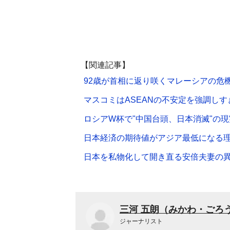
【関連記事】
92歳が首相に返り咲くマレーシアの危
マスコミはASEANの不安定を強調しす
ロシアW杯で"中国台頭、日本消滅"の現
日本経済の期待値がアジア最低になる
日本を私物化して開き直る安倍夫妻の
三河 五朗（みかわ・ごろ
ジャーナリスト