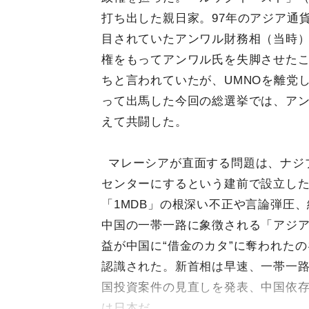
打ち出した親日家。97年のアジア通
目されていたアンワル財務相（当時
権をもってアンワル氏を失脚させた
ちと言われていたが、UMNOを離党
って出馬した今回の総選挙では、ア
えて共闘した。
マレーシアが直面する問題は、ナジ
センターにするという建前で設立し
「1MDB」の根深い不正や言論弾圧
中国の一帯一路に象徴される「アジ
益が中国に“借金のカタ”に奪われた
認識された。新首相は早速、一帯一
国投資案件の見直しを発表、中国依
は日本だ。