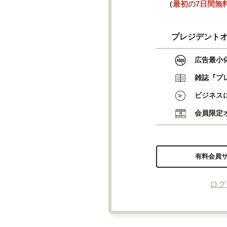
（
最初の7日間無
プレジデントオ
広告最小
雑誌『プ
ビジネス
会員限定
有料会員
ログ