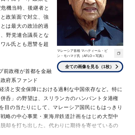
貨危機当時、後継者と
）と政策面で対立、強
ことは最大の政治的過
し、野党連合議長とな
ンワル氏とも恩讐を超
マレーシア首相 マハティール・ビ
ン・モハマド氏（AFLO＝写真）
全ての画像を見る（1枚）
ブ前政権が首都を金融
た政府系ファンド
、経済と安全保障における過剰な中国依存など。特に
ア併呑」の野望は、スリランカのハンバントタ港権
のを目の当たりにして、マレーシア国民にもはっきり
路戦略の中心事業・東海岸鉄道計画をはじめ大型中
存脱却を打ち出した。代わりに期待を寄せているの