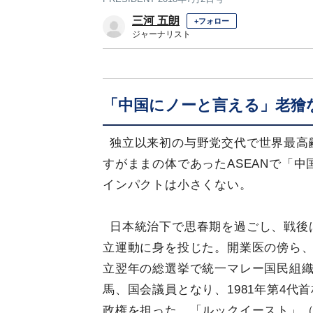
三河 五朗
+フォロー
ジャーナリスト
「中国にノーと言える」老獪
独立以来初の与野党交代で世界最高
すがままの体であったASEANで「
インパクトは小さくない。
日本統治下で思春期を過ごし、戦後
立運動に身を投じた。開業医の傍ら
立翌年の総選挙で統一マレー国民組織
馬、国会議員となり、1981年第4代
政権を担った。「ルックイースト」