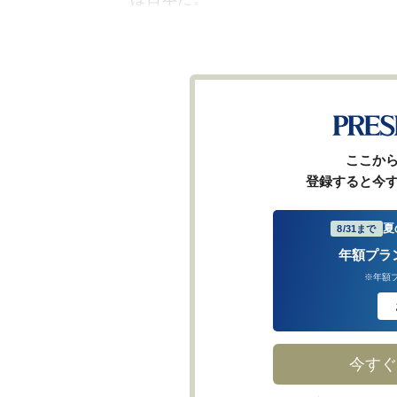
ここか
登録すると今
夏
8/31まで
年額プラ
※年額
今すぐ