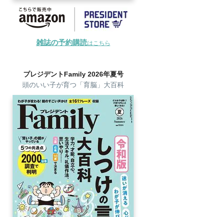
雑誌の予約購読
はこちら
プレジデントFamily 2026年夏号
頭のいい子が育つ「育脳」大百科