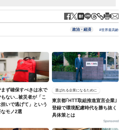
政治・経済
#世界最高齢
でまず確保すべきは水で
選ばれる企業になるために
もない...被災者が「こ
東京都｢HTT取組推進宣言企業｣
は担いで逃げて」という
登録で環境配慮時代を勝ち抜く
なモノ2選
具体策とは
Sponsored