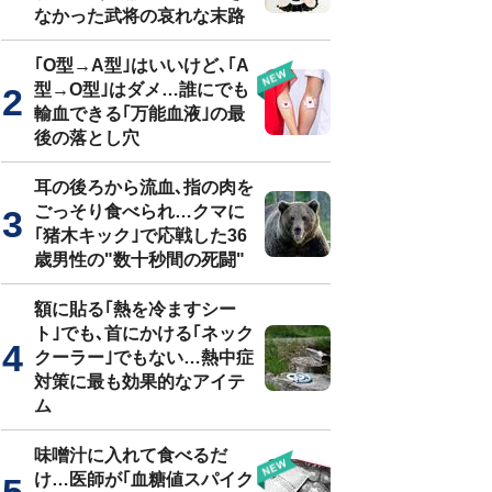
なかった武将の哀れな末路
｢O型→A型｣はいいけど､｢A
型→O型｣はダメ…誰にでも
輸血できる｢万能血液｣の最
後の落とし穴
耳の後ろから流血､指の肉を
ごっそり食べられ…クマに
｢猪木キック｣で応戦した36
歳男性の"数十秒間の死闘"
額に貼る｢熱を冷ますシー
ト｣でも､首にかける｢ネック
クーラー｣でもない…熱中症
対策に最も効果的なアイテ
ム
味噌汁に入れて食べるだ
け…医師が｢血糖値スパイク