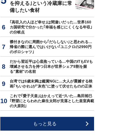
を抑える｣という冷蔵庫に常
備したい食材
｢高収入の人ほど幸せ｣は間違いだった…世界160
カ国研究で分かった｢幸福を感じにくくなる年収｣
の分岐点
襟付きなのに周囲から｢だらしない｣と思われる…
帰省の際に選んではいけない｢ユニクロの2990円
のポロシャツ｣
だから習近平は心底焦っている…中国のITもEVも
壊滅させる力を持つ日本が世界シェア8割を握
る"素材"の名前
台湾では6歳未満は鑑賞NGに…大人が震撼する映
画｢ちいかわ｣が"灰色"に塗って伏せたものの正体
これで｢愛子天皇｣はかえって近づいた…島田裕巳
｢野望にとらわれた麻生太郎が見落とした皇室典範
の大原則｣
もっと見る