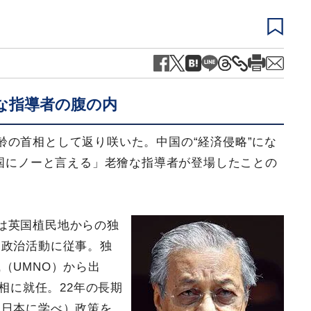
な指導者の腹の内
齢の首相として返り咲いた。中国の“経済侵略”にな
中国にノーと言える」老獪な指導者が登場したことの
は英国植民地からの独
、政治活動に従事。独
（UMNO）から出
首相に就任。22年の長期
（日本に学べ）政策を