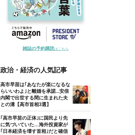
雑誌の予約購読
はこちら
政治・経済の人気記事
高市早苗は｢あなたが楽になるな
らいいわよ｣と離婚を承諾...安倍
内閣で出世する間に生まれた夫
との溝【高市首相3選】
｢高市早苗の正体｣に国民より先
に気づいていた…海外投資家が
｢日本経済を壊す首相｣だと確信