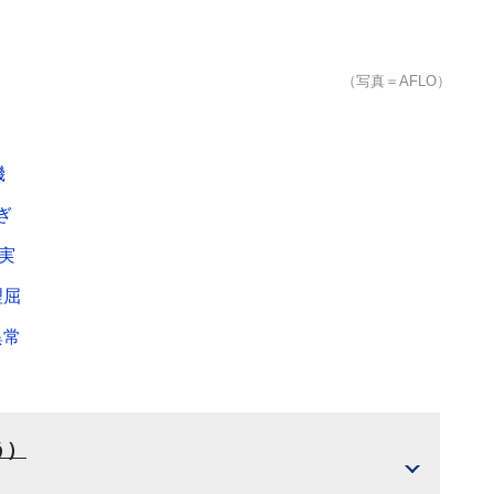
（写真＝AFLO）
機
ぎ
実
理屈
異常
う）