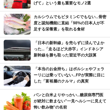
げて」という最も重要なモノ2選
カルシウムでもビタミンCでもない...骨密
度と認知機能に直結「98%の日本人が不
足する栄養素」を取れる食材
「日本の新幹線」を売らずに済んでよか
った...「走るほど大赤字」インドネシア
新幹線を勝ち取った習近平の大誤算
「本当のお金持ち」はポルシェやフェラ
ーリには乗っていない...FPが実際に目に
した「富裕層のクルマ」の真実
パンと白米よりやっかい...糖尿病専門医
が絶対に飲まない"一見ヘルシーに見えて
怖い飲み物"の名前