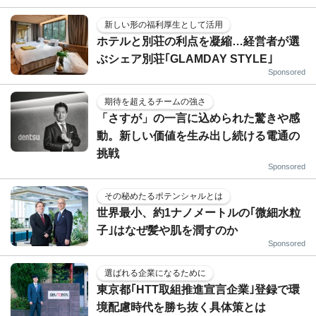
新しい形の福利厚生として活用
ホテルと別荘の利点を凝縮…経営者が選
ぶシェア別荘｢GLAMDAY STYLE｣
Sponsored
期待を超えるチームの強さ
「さすが」の一言に込められた驚きや感
動。新しい価値を生み出し続ける電通の
挑戦
Sponsored
その秘めたるポテンシャルとは
世界最小、約1ナノメートルの｢微細水粒
子｣はなぜ髪や肌を潤すのか
Sponsored
選ばれる企業になるために
東京都｢HTT取組推進宣言企業｣登録で環
境配慮時代を勝ち抜く具体策とは