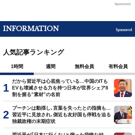
Sponsored
INFORMATION
Sponsored
人気記事ランキング
1時間
週間
無料会員
有料会員
だから習近平は心底焦っている…中国のITも
EVも壊滅させる力を持つ日本が世界シェア8
割を握る"素材"の名前
プーチンは動揺し､言葉を失ったとの指摘も…
習近平に見放され､側近も友好国も停戦を迫る
独裁政権の末期症状
習近平が｢日本に行くな｣と煽った悲惨な結