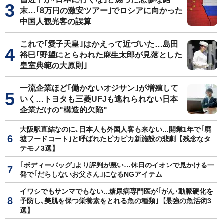
末…｢8万円の激安ツアー｣でロシアに向かった
中国人観光客の誤算
これで｢愛子天皇｣はかえって近づいた…島田
裕巳｢野望にとらわれた麻生太郎が見落とした
皇室典範の大原則｣
一流企業ほど｢働かないオジサン｣が増殖して
いく…トヨタも三菱UFJも逃れられない日本
企業だけの"構造的欠陥"
大阪駅直結なのに､日本人も外国人客も来ない…開業1年で｢廃
墟フードコート｣と呼ばれたピカピカ新施設の悲劇【残念なタ
テモノ3選】
｢ボディーバッグ｣より評判が悪い…休日のイオンで見かける一
発で｢だらしないお父さん｣になるNGアイテム
イワシでもサンマでもない...糖尿病専門医が｢がん･動脈硬化を
予防し､美肌を保つ栄養素をとれる魚の種類｣【最強の魚活術3
選】