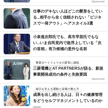
Sponsored
仕事のデキない人ほどこの髪形をしてい
る...相手から全く信頼されない「ビジネ
スで一発アウト」ヘアスタイル3選
小泉進次郎氏でも、高市早苗氏でもな
い...いま自民党内で急浮上している「次
の首相」有力候補の意外な名前
事業ポートフォリオの変革に挑戦
三菱電機とAT PARTNERSが語る、新規
事業開発成功の条件と失敗要因
Sponsored
毎日を支える運動と栄養の整え方
成果を出し続ける人は、日々の健康管理
をどうセルフマネジメントしているのか
——