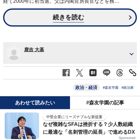
経て2000年に初当選。父は内閣官房長官などを務…
続きを読む
鹿吉 大基
政治・経済
#森友学園
#政治家
あわせて読みたい
#森友学園の記事
中堅企業にリーズナブルな新提案
なぜ複雑なSFAは挫折する？少人数組織
に最適な「名刺管理の延長」で進めるDX
Sponsored