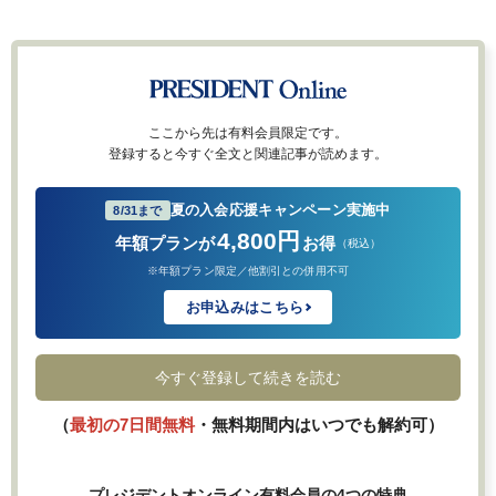
ここから先は有料会員限定です。
登録すると今すぐ全文と関連記事が読めます。
夏の入会応援キャンペーン実施中
8/31まで
4,800円
年額プランが
お得
（税込）
※年額プラン限定／他割引との併用不可
お申込みはこちら
今すぐ登録して続きを読む
（
最初の7日間無料
・無料期間内はいつでも解約可）
プレジデントオンライン有料会員の4つの特典