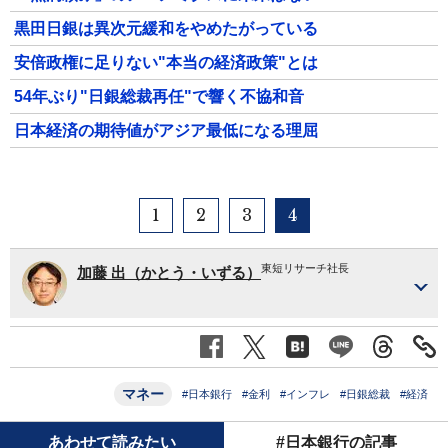
黒田日銀は異次元緩和をやめたがっている
安倍政権に足りない"本当の経済政策"とは
54年ぶり"日銀総裁再任"で響く不協和音
日本経済の期待値がアジア最低になる理屈
1
2
3
4
東短リサーチ社長
加藤 出（かとう・いずる）
マネー
#日本銀行
#金利
#インフレ
#日銀総裁
#経済
あわせて読みたい
#日本銀行の記事