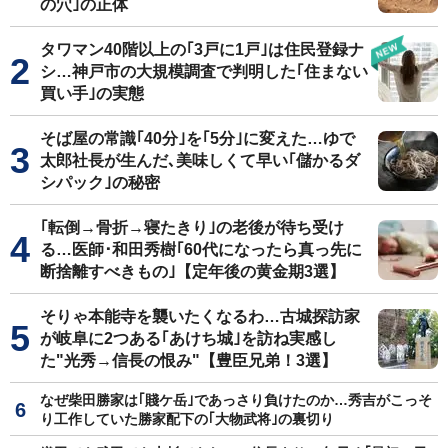
の穴｣の正体
タワマン40階以上の｢3戸に1戸｣は住民登録ナ
シ…神戸市の大規模調査で判明した｢住まない
買い手｣の実態
そば屋の常識｢40分｣を｢5分｣に変えた…ゆで
太郎社長が生んだ､美味しくて早い｢儲かるダ
シパック｣の秘密
｢転倒→骨折→寝たきり｣の老後が待ち受け
る…医師･和田秀樹｢60代になったら真っ先に
断捨離すべきもの｣【定年後の黄金期3選】
そりゃ本能寺を襲いたくなるわ…古城探訪家
が岐阜に2つある｢あけち城｣を訪ね実感し
た"光秀→信長の恨み"【豊臣兄弟！3選】
なぜ柴田勝家は｢賤ケ岳｣であっさり負けたのか…秀吉がこっそ
り工作していた勝家配下の｢大物武将｣の裏切り