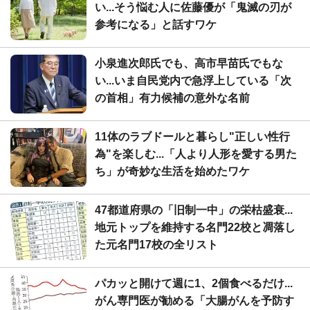
い...そう悩む人に佐藤優が「鬼滅の刃が
参考になる」と話すワケ
小泉進次郎氏でも、高市早苗氏でもな
い...いま自民党内で急浮上している「次
の首相」有力候補の意外な名前
11体のラブドールと暮らし"正しい性行
為"を楽しむ...「人より人形を愛する男た
ち」が奇妙な生活を始めたワケ
47都道府県の「旧制一中」の栄枯盛衰...
地元トップを維持する名門22校と凋落し
た元名門17校の全リスト
パカッと開けて週に1、2個食べるだけ...
がん専門医が勧める「大腸がんを予防す