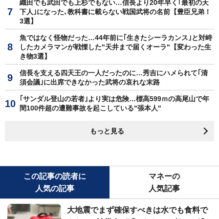
織田でも武田でも上杉でもない…信長より20年早く｢最初の天
下人｣になった､教科書に載らない戦国武将の名前【豊臣兄弟！
3選】
魚ではなく怪物だった…44年前に｢生きたシーラカンス｣と対峙
したカメラマンが戦慄した"天井まで届くオーラ"【変わった生
き物3選】
信長を支える四天王の一人だったのに…秀吉にハメられて｢清
須会議｣に出席できなかった武将の哀れな末路
｢サンダル登山の若者｣より実は危険…標高599ｍの高尾山で年
間100件超の遭難事故を起こしている"張本人"
もっと見る
この記事の読者に
マネーの
人気の記事
人気記事
大地震でまず確保すべきは水でも食料で