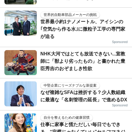
世界的自動車部品メーカーの挑戦
世界最小約1ナノメートル、アイシンの
｢空気から作る水｣に微粒子工学の専門家
が迫る
Sponsored
NHK大河ではとても放送できない...宣教
師に「獣より劣ったもの」と書かれた豊
臣秀吉のおぞましき性欲
中堅企業にリーズナブルな新提案
なぜ複雑なSFAは挫折する？少人数組織
に最適な「名刺管理の延長」で進めるDX
Sponsored
自分を整えるための健康習慣
仕事に家事と慌ただしい毎日でもでき
る、“完璧じゃなくていい”セルフマネジ