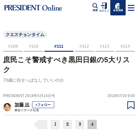
会員登録
検索
ログイン
クエスチョンタイム
#109
#110
#111
#112
#113
#114
庶民こそ警戒すべき黒田日銀の5大リス
ク
73歳に任せっぱなしでいいのか
PRESIDENT 2018年5月14日号
2018/07/19 9:00
加藤 出
+フォロー
東短リサーチ社長
1
2
3
4