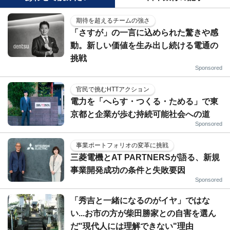
期待を超えるチームの強さ
「さすが」の一言に込められた驚きや感
動。新しい価値を生み出し続ける電通の
挑戦
Sponsored
官民で挑むHTTアクション
電力を「へらす・つくる・ためる」で東
京都と企業が歩む持続可能社会への道
Sponsored
事業ポートフォリオの変革に挑戦
三菱電機とAT PARTNERSが語る、新規
事業開発成功の条件と失敗要因
Sponsored
「秀吉と一緒になるのがイヤ」ではな
い...お市の方が柴田勝家との自害を選ん
だ"現代人には理解できない"理由