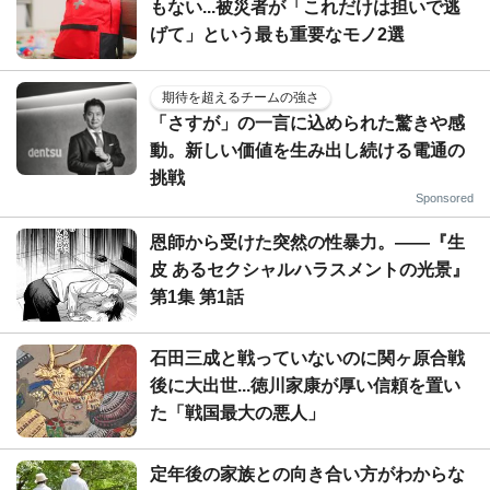
もない...被災者が「これだけは担いで逃
げて」という最も重要なモノ2選
期待を超えるチームの強さ
「さすが」の一言に込められた驚きや感
動。新しい価値を生み出し続ける電通の
挑戦
Sponsored
恩師から受けた突然の性暴力。――『生
皮 あるセクシャルハラスメントの光景』
第1集 第1話
石田三成と戦っていないのに関ヶ原合戦
後に大出世...徳川家康が厚い信頼を置い
た「戦国最大の悪人」
定年後の家族との向き合い方がわからな