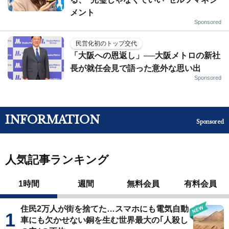
メント
Sponsored
民営化初のトップ交代
「大阪への恩返し」──大阪メトロの新社
長が就任会見で語った意外な思い出
Sponsored
INFORMATION
Sponsored
人気記事ランキング
1時間
週間
無料会員
有料会員
住民2万人が街を捨てた…スマホにも電気自動
車にも欠かせない銅を生む世界最大の｢人殺し