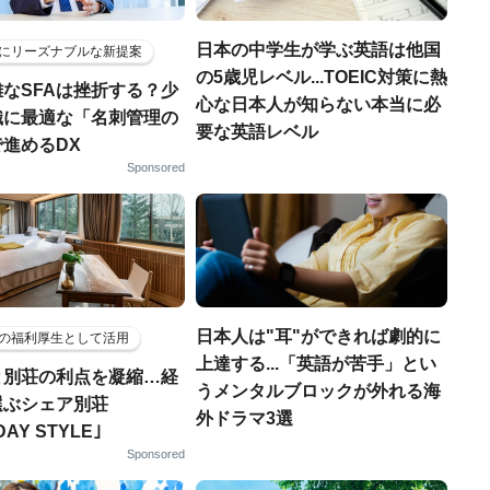
日本の中学生が学ぶ英語は他国
にリーズナブルな新提案
の5歳児レベル...TOEIC対策に熱
なSFAは挫折する？少
心な日本人が知らない本当に必
織に最適な「名刺管理の
要な英語レベル
進めるDX
Sponsored
日本人は"耳"ができれば劇的に
の福利厚生として活用
上達する...「英語が苦手」とい
と別荘の利点を凝縮…経
うメンタルブロックが外れる海
選ぶシェア別荘
外ドラマ3選
DAY STYLE｣
Sponsored