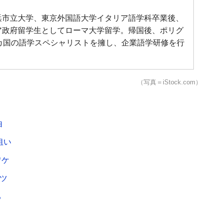
浜市立大学、東京外国語大学イタリア語学科卒業後、
ア政府留学生としてローマ大学留学。帰国後、ポリグ
カ国の語学スペシャリストを擁し、企業語学研修を行
（写真＝iStock.com）
由
狙い
ワケ
ツ
る