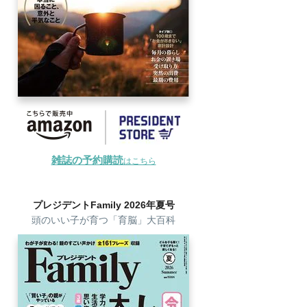
雑誌の予約購読
はこちら
プレジデントFamily 2026年夏号
頭のいい子が育つ「育脳」大百科