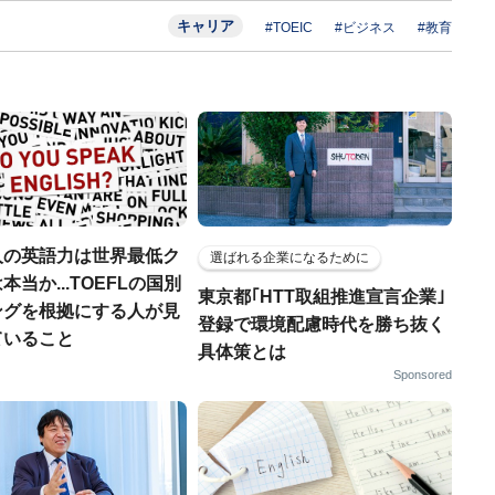
キャリア
#TOEIC
#ビジネス
#教育
人の英語力は世界最低ク
選ばれる企業になるために
本当か...TOEFLの国別
東京都｢HTT取組推進宣言企業｣
ングを根拠にする人が見
登録で環境配慮時代を勝ち抜く
ていること
具体策とは
Sponsored