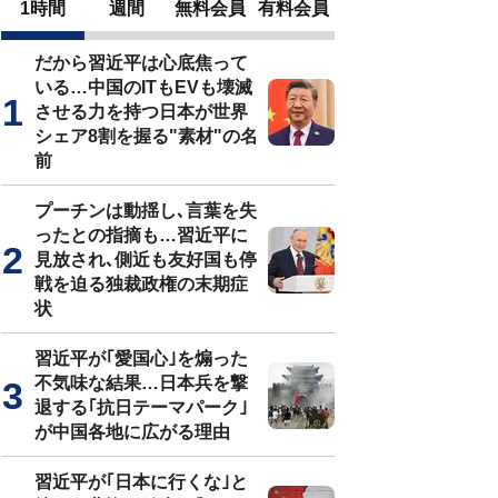
1時間
週間
無料会員
有料会員
だから習近平は心底焦って
いる…中国のITもEVも壊滅
させる力を持つ日本が世界
シェア8割を握る"素材"の名
前
プーチンは動揺し､言葉を失
ったとの指摘も…習近平に
見放され､側近も友好国も停
戦を迫る独裁政権の末期症
状
習近平が｢愛国心｣を煽った
不気味な結果…日本兵を撃
退する｢抗日テーマパーク｣
が中国各地に広がる理由
習近平が｢日本に行くな｣と