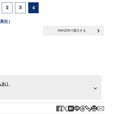
2
3
4
集英社）
AMAZONで購入する
ちお）