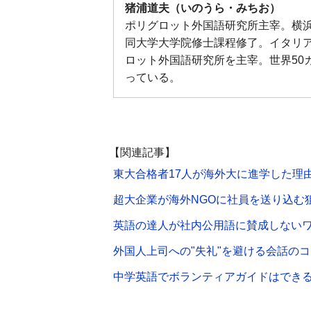
猪浦道夫（いのうら・みちお）
ポリグロット外国語研究所主宰。横
同大学大学院修士課程修了。イタリ
ロット外国語研究所を主宰。世界50
っている。
【関連記事】
東大合格者17人が海外大に進学した理
超大企業が海外NGOに社員を送り込む
英語の達人が社内公用語に賛成しない
外国人上司への"失礼"を避ける会話のコ
中学英語でボランティアガイドはでき