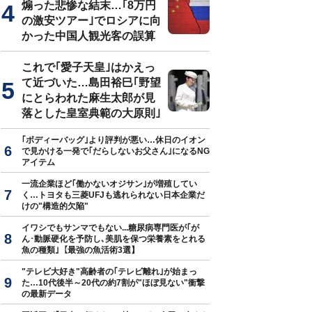
煽った悲惨な結末…｢8万円
の激安ツアー｣でロシアに向
かった中国人観光客の誤算
これで｢愛子天皇｣はかえっ
て近づいた…島田裕巳｢野望
にとらわれた麻生太郎が見
落とした皇室典範の大原則｣
｢ボディーバッグ｣より評判が悪い…休日のイオン
で見かける一発で｢だらしないお父さん｣になるNG
アイテム
一流企業ほど｢働かないオジサン｣が増殖してい
く…トヨタも三菱UFJも逃れられない日本企業だ
けの"構造的欠陥"
イワシでもサンマでもない...糖尿病専門医が｢が
ん･動脈硬化を予防し､美肌を保つ栄養素をとれる
魚の種類｣【最強の魚活術3選】
"テレビ大好き"高齢者の｢テレビ離れ｣が始まっ
た…10代後半～20代の約7割が"ほぼ見ない"衝撃
の最新データ