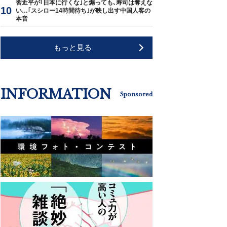
習近平が｢日本に行くな｣と煽っても､寿司は奪えな
い…｢スシロー14時間待ち｣が映し出す中国人客の
本音
もっと見る
INFORMATION
Sponsored