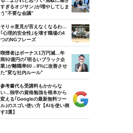
る…よかれと思って｢無駄に働き
すぎるオジサン｣が増やしてしま
う"不要な会議"
そりゃ意見が言えなくなるわ…
｢心理的安全性｣を壊す職場の4
つのNGフレーズ
喫煙者はボーナス1万円減…年
商92億円の｢明るいブラック企
業｣が離職率60→8%に改善させ
た"変な社内ルール"
参考書代も受講料もかからな
い…独学の資格勉強を根本から
変える｢Googleの最新無料ツー
ル｣のスゴい使い方【AIを使い倒
す3選】