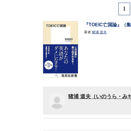
1
『TOEIC亡国論』（
著者
猪浦 道夫
猪浦 道夫（いのうら・み