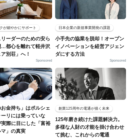
クが細やかにサポート
日本企業の新規事業開発の課題
スリーダーのための安ら
小手先の協業を脱却！オープン
間…都心を離れて軽井沢
イノベーションを経営アジェン
ェア別荘」へ！
ダにする方法
Sponsored
Sponsored
のお金持ち」はポルシェ
創業125周年の電通が描く未来
ラーリには乗っていな
125年磨き続けた課題解決力。
FPが実際に目にした「富裕
多様な人財の才能を掛け合わせ
ルマ」の真実
て挑む、これからの電通