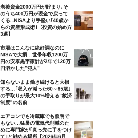
老後資金2000万円が貯まり､そ
のうち400万円が現金で戻って
くる...NISAより手堅い｢40歳か
らの資産形成術｣【投資の始め方
3選】
市場はこんなに絶好調なのに
NISAで大損…世帯年収1200万
円の安泰黒字家計が2年で120万
円溶かした"犯人"
知らないまま働き続けると大損
する…｢収入が減った60～65歳｣
の手取りが最大10%増える"救済
制度"の名前
エアコンでも冷蔵庫でも照明で
もない…猛暑の電気代削減のた
めに専門家が｢真っ先に手をつけ
て｣と勧める場所【2026年6月