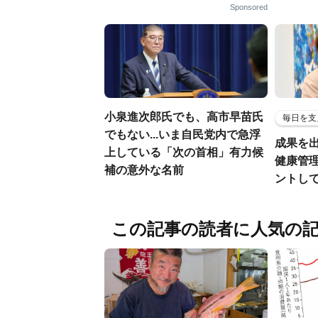
Sponsored
小泉進次郎氏でも、高市早苗氏
毎日を支
でもない...いま自民党内で急浮
成果を
上している「次の首相」有力候
健康管
補の意外な名前
ントし
この記事の読者に人気の