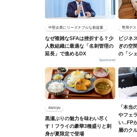
中堅企業にリーズナブルな新提案
専用デス
なぜ複雑なSFAは挫折する？少
ビジネ
人数組織に最適な「名刺管理の
ぎの空
延長」で進めるDX
の「シ
Sponsored
「本当
dancyu
やフェ
黒瀬ぶりの魅力を味わい尽く
い...
す！フライの豪華3種盛りと刺
層のク
身が夏限定で登場