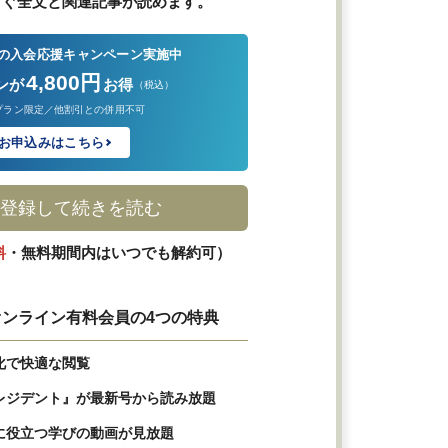
すぐ全文と関連記事が読めます。
の入会応援キャンペーン実施中
4,800円
ンが
お得
（税込）
プラン限定／他割引との併用不可
お申込みはこちら
登録して続きを読む
料
・無料期間内はいつでも解約可）
ンライン有料会員の4つの特典
化で快適な閲覧
レジデント』が最新号から読み放題
に役立つ学びの動画が見放題