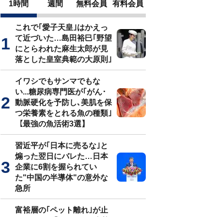
1時間
週間
無料会員
有料会員
これで｢愛子天皇｣はかえっ
て近づいた…島田裕巳｢野望
にとらわれた麻生太郎が見
落とした皇室典範の大原則｣
イワシでもサンマでもな
い...糖尿病専門医が｢がん･
動脈硬化を予防し､美肌を保
つ栄養素をとれる魚の種類｣
【最強の魚活術3選】
習近平が｢日本に売るな｣と
煽った翌日にバレた…日本
企業に6割を握られてい
た"中国の半導体"の意外な
急所
富裕層の｢ペット離れ｣が止