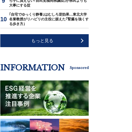
ら手に負えない｢自民党福岡県議団｣が県民よりも
大事にする掟
｢自宅でゆっくり静養｣はむしろ逆効果…東北大学
名誉教授がリハビリの主役に据えた｢腎臓を強くす
る歩き方｣
もっと見る
INFORMATION
Sponsored