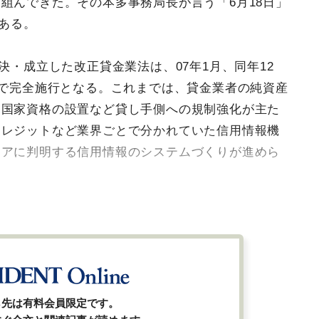
組んできた。その本多事務局長が言う「6月18日」
である。
決・成立した改正貸金業法は、07年1月、同年12
回で完全施行となる。これまでは、貸金業者の純資産
う国家資格の設置など貸し手側への規制強化が主た
クレジットなど業界ごとで分かれていた信用情報機
リアに判明する信用情報のシステムづくりが進めら
ら先は有料会員限定です。