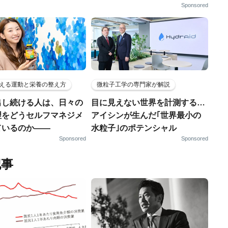
Sponsored
える運動と栄養の整え方
微粒子工学の専門家が解説
出し続ける人は、日々の
目に見えない世界を計測する…
理をどうセルフマネジメ
アイシンが生んだ｢世界最小の
ているのか——
水粒子｣のポテンシャル
Sponsored
Sponsored
記事