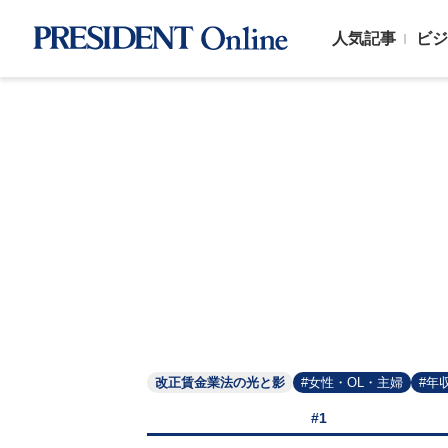
人気記事
ビジ
改正賃金業法の光と影
#女性・OL・主婦
#年
#1