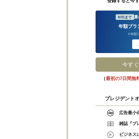
登録すると今
夏
8/31まで
年額プラ
※年額
今すぐ
（
最初の7日間無
プレジデントオ
広告最小
雑誌『プ
ビジネス