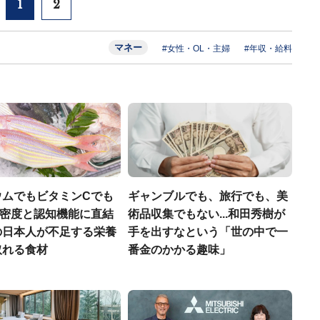
1
2
マネー
#女性・OL・主婦
#年収・給料
ウムでもビタミンCでも
ギャンブルでも、旅行でも、美
.骨密度と認知機能に直結
術品収集でもない...和田秀樹が
の日本人が不足する栄養
手を出すなという「世の中で一
取れる食材
番金のかかる趣味」