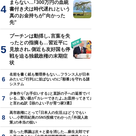
まらない…｢300万円の血統
書付き犬は時代遅れ｣という
真のお金持ちが"向かった
先"
プーチンは動揺し､言葉を失
ったとの指摘も…習近平に
見放され､側近も友好国も停
戦を迫る独裁政権の末期症
状
名前を書く紙も整理券もない…フランス人が日本
みたいに｢行列｣に並ばないのに｢順番｣を守れる謎
システム
夕食作り｢お手伝いする｣と直訴の子への返答でバ
レる…賢い親が｢カレーできたよ｡お皿持ってきて｣
と言わぬ訳【頭のよい子が育つ家3選】
高市政権にとって｢日本人の生活｣はどうでもい
い…小野田紀美のSNS投稿でわかった｢外国人政
策｣の本当の狙い
逆らった県議は次々と姿を消した…麻生太郎です