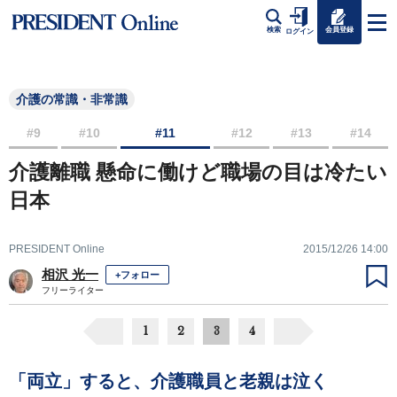
会員登録
検索
ログイン
介護の常識・非常識
#9
#10
#11
#12
#13
#14
介護離職 懸命に働けど職場の目は冷たい
日本
PRESIDENT Online
2015/12/26 14:00
相沢 光一
+フォロー
フリーライター
1
2
3
4
「両立」すると、介護職員と老親は泣く