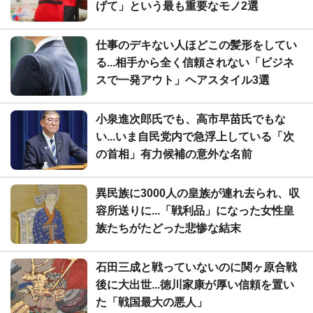
げて」という最も重要なモノ2選
仕事のデキない人ほどこの髪形をしてい
る...相手から全く信頼されない「ビジネ
スで一発アウト」ヘアスタイル3選
小泉進次郎氏でも、高市早苗氏でもな
い...いま自民党内で急浮上している「次
の首相」有力候補の意外な名前
異民族に3000人の皇族が連れ去られ、収
容所送りに...「戦利品」になった女性皇
族たちがたどった悲惨な結末
石田三成と戦っていないのに関ヶ原合戦
後に大出世...徳川家康が厚い信頼を置い
た「戦国最大の悪人」