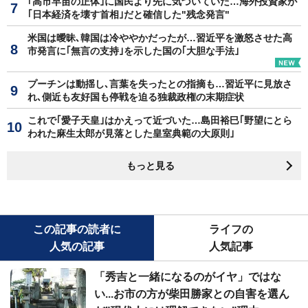
｢高市早苗の正体｣に国民より先に気づいていた…海外投資家が
｢日本経済を壊す首相｣だと確信した"残念発言"
米国は曖昧､韓国は冷ややかだったが…習近平を激怒させた高
市発言に｢無言の支持｣を示した国の｢大胆な手法｣
プーチンは動揺し､言葉を失ったとの指摘も…習近平に見放さ
れ､側近も友好国も停戦を迫る独裁政権の末期症状
これで｢愛子天皇｣はかえって近づいた…島田裕巳｢野望にとら
われた麻生太郎が見落とした皇室典範の大原則｣
もっと見る
この記事の読者に
ライフの
人気の記事
人気記事
「秀吉と一緒になるのがイヤ」ではな
い...お市の方が柴田勝家との自害を選ん