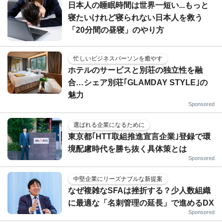
日本人の睡眠時間は世界一短い...もっと
寝たいけれど寝られない日本人を救う
「20分間の昼寝」のやり方
忙しいビジネスパーソンを癒やす
ホテルのサービスと別荘の独立性を融
合…シェア別荘｢GLAMDAY STYLE｣の
魅力
Sponsored
選ばれる企業になるために
東京都｢HTT取組推進宣言企業｣登録で環
境配慮時代を勝ち抜く具体策とは
Sponsored
中堅企業にリーズナブルな新提案
なぜ複雑なSFAは挫折する？少人数組織
に最適な「名刺管理の延長」で進めるDX
Sponsored