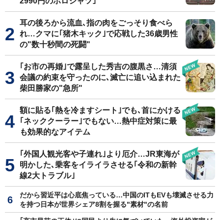
2990円のポロシャツ｣
耳の後ろから流血､指の肉をごっそり食べら
れ…クマに｢猪木キック｣で応戦した36歳男性
の"数十秒間の死闘"
｢お市の再婚｣で露呈した秀吉の腹黒さ…清須
会議の約束を守ったのに､滅亡に追い込まれた
柴田勝家の"急所"
額に貼る｢熱を冷ますシート｣でも､首にかける
｢ネッククーラー｣でもない…熱中症対策に最
も効果的なアイテム
｢外国人観光客や子連れ｣より厄介…JR東海が
明かした､乗客をイライラさせる｢令和の新幹
線2大トラブル｣
だから習近平は心底焦っている…中国のITもEVも壊滅させる力
を持つ日本が世界シェア8割を握る"素材"の名前