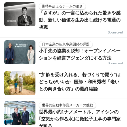
期待を超えるチームの強さ
「さすが」の一言に込められた驚きや感
動。新しい価値を生み出し続ける電通の
挑戦
Sponsored
日本企業の新規事業開発の課題
小手先の協業を脱却！オープンイノベー
ションを経営アジェンダにする方法
Sponsored
"加齢を受け入れる、若づくりで闘う"は
どっちがいいか...医師・和田秀樹「老い
との向き合い方」の最終結論
世界的自動車部品メーカーの挑戦
世界最小約1ナノメートル、アイシンの
｢空気から作る水｣に微粒子工学の専門家
が迫る