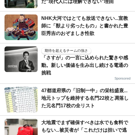
だ"現代人には理解できない"理由
NHK大河ではとても放送できない...宣教
師に「獣より劣ったもの」と書かれた豊
臣秀吉のおぞましき性欲
期待を超えるチームの強さ
「さすが」の一言に込められた驚きや感
動。新しい価値を生み出し続ける電通の
挑戦
Sponsored
47都道府県の「旧制一中」の栄枯盛衰...
地元トップを維持する名門22校と凋落し
た元名門17校の全リスト
大地震でまず確保すべきは水でも食料で
もない...被災者が「これだけは担いで逃