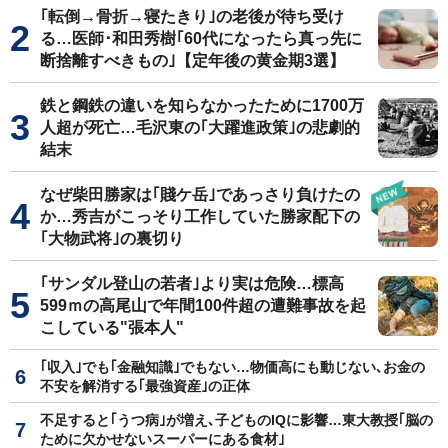
｢転倒→骨折→寝たきり｣の老後が待ち受け
る…医師･和田秀樹｢60代になったら真っ先に
断捨離すべきもの｣【定年後の黄金期3選】
鉄と鋼鉄の違いを知らなかったために1700万
人超が死亡…毛沢東の｢大躍進政策｣の悲劇的
結末
なぜ柴田勝家は｢賤ケ岳｣であっさり負けたの
か…秀吉がこっそり工作していた勝家配下の
｢大物武将｣の裏切り
｢サンダル登山の若者｣より実は危険…標高
599ｍの高尾山で年間100件超の遭難事故を起
こしている"張本人"
｢収入｣でも｢金融知識｣でもない…物価高にも動じない､お金の
不安を解消する｢最強資産｣の正体
不足すると｢うつ病｣が増え､子どものIQに影響…東大教授｢脳の
ために欠かせないスーパーにある食材｣