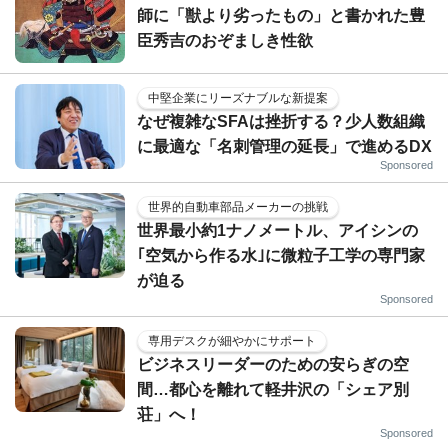
師に「獣より劣ったもの」と書かれた豊
臣秀吉のおぞましき性欲
中堅企業にリーズナブルな新提案
なぜ複雑なSFAは挫折する？少人数組織
に最適な「名刺管理の延長」で進めるDX
Sponsored
世界的自動車部品メーカーの挑戦
世界最小約1ナノメートル、アイシンの
｢空気から作る水｣に微粒子工学の専門家
が迫る
Sponsored
専用デスクが細やかにサポート
ビジネスリーダーのための安らぎの空
間…都心を離れて軽井沢の「シェア別
荘」へ！
Sponsored