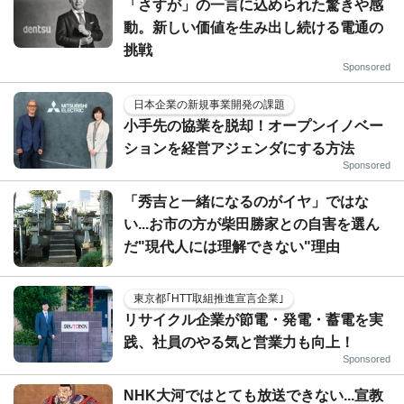
「さすが」の一言に込められた驚きや感
動。新しい価値を生み出し続ける電通の
挑戦
Sponsored
日本企業の新規事業開発の課題
小手先の協業を脱却！オープンイノベー
ションを経営アジェンダにする方法
Sponsored
「秀吉と一緒になるのがイヤ」ではな
い...お市の方が柴田勝家との自害を選ん
だ"現代人には理解できない"理由
東京都｢HTT取組推進宣言企業｣
リサイクル企業が節電・発電・蓄電を実
践、社員のやる気と営業力も向上！
Sponsored
NHK大河ではとても放送できない...宣教