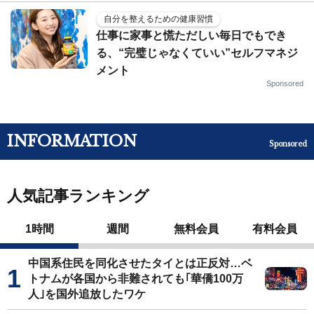
自分を整えるための健康習慣
仕事に家事と慌ただしい毎日でもでき
る、“完璧じゃなくていい”セルフマネジ
メント
Sponsored
INFORMATION
Sponsored
人気記事ランキング
1時間
週間
無料会員
有料会員
中国系住民を同化させたタイとは正反対…ベ
トナムが各国から非難されても｢華僑100万
人｣を国外追放したワケ