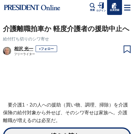
会員登録
検索
ログイン
介護離職拍車か 軽度介護者の援助中止へ
給付打ち切りのシワ寄せ
相沢 光一
+フォロー
フリーライター
要介護1・2の人への援助（買い物、調理、掃除）を介護
保険の給付対象から外せば、そのシワ寄せは家族へ。介護
離職が増えるのは必至だ。