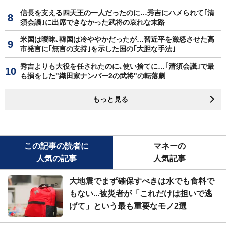
信長を支える四天王の一人だったのに…秀吉にハメられて｢清
須会議｣に出席できなかった武将の哀れな末路
米国は曖昧､韓国は冷ややかだったが…習近平を激怒させた高
市発言に｢無言の支持｣を示した国の｢大胆な手法｣
秀吉よりも大役を任されたのに､使い捨てに…｢清須会議｣で最
も損をした"織田家ナンバー2の武将"の転落劇
もっと見る
この記事の読者に
マネーの
人気の記事
人気記事
大地震でまず確保すべきは水でも食料で
もない...被災者が「これだけは担いで逃
げて」という最も重要なモノ2選