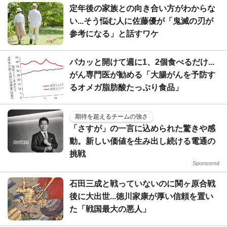
定年後の家族との向き合い方がわからな
い...そう悩む人に佐藤優が「鬼滅の刃が
参考になる」と話すワケ
パカッと開けて週に1、2個食べるだけ...
がん専門医が勧める「大腸がんを予防す
るオメガ脂肪酸たっぷり食品」
期待を超えるチームの強さ
「さすが」の一言に込められた驚きや感
動。新しい価値を生み出し続ける電通の
挑戦
Sponsored
石田三成と戦っていないのに関ヶ原合戦
後に大出世...徳川家康が厚い信頼を置い
た「戦国最大の悪人」