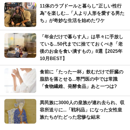
11体のラブドールと暮らし"正しい性行
為"を楽しむ...「人より人形を愛する男た
ち」が奇妙な生活を始めたワケ
「年金だけで暮らす人」は早々に手放し
ている...50代までに捨てておくべき「老
後のお金を食い潰すもの」8選【2025年
10月BEST】
食前に「たった一杯」飲むだけで肝臓の
脂肪を落とせる...専門医の中では常識
「食物繊維、発酵食品」あと一つは?
異民族に3000人の皇族が連れ去られ、収
容所送りに...「戦利品」になった女性皇
族たちがたどった悲惨な結末