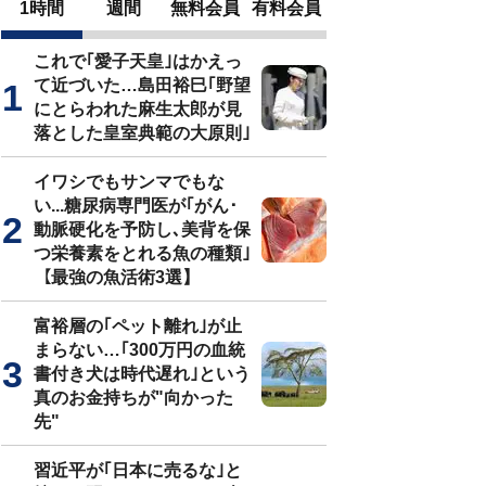
1時間
週間
無料会員
有料会員
これで｢愛子天皇｣はかえっ
て近づいた…島田裕巳｢野望
にとらわれた麻生太郎が見
落とした皇室典範の大原則｣
イワシでもサンマでもな
い...糖尿病専門医が｢がん･
動脈硬化を予防し､美背を保
つ栄養素をとれる魚の種類｣
【最強の魚活術3選】
富裕層の｢ペット離れ｣が止
まらない…｢300万円の血統
書付き犬は時代遅れ｣という
真のお金持ちが"向かった
先"
習近平が｢日本に売るな｣と