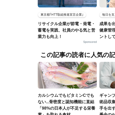
東京都｢HTT取組推進宣言企業｣
毎日を支
リサイクル企業が節電・発電・
成果を
蓄電を実践、社員のやる気と営
健康管
業力も向上！
ントし
Sponsored
この記事の読者に人気の
カルシウムでもビタミンCでも
ギャン
ない...骨密度と認知機能に直結
術品収集
「98%の日本人が不足する栄養
手を出
素」を取れる食材
番金の