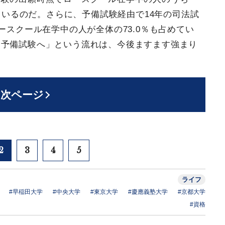
めているのだ。さらに、予備試験経由で14年の司法試
ースクール在学中の人が全体の73.0％も占めてい
ら予備試験へ」という流れは、今後ますます強まり
次ページ
2
3
4
5
ライフ
#早稲田大学
#中央大学
#東京大学
#慶應義塾大学
#京都大学
#資格