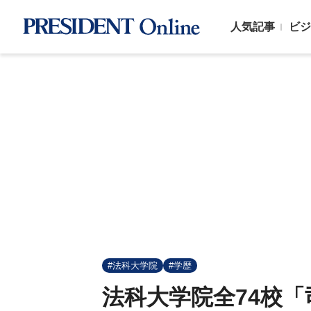
人気記事
ビジ
#法科大学院
#学歴
法科大学院全74校