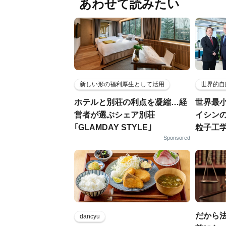
あわせて読みたい
新しい形の福利厚生として活用
世界的自
ホテルと別荘の利点を凝縮…経
世界最
営者が選ぶシェア別荘
イシンの
｢GLAMDAY STYLE｣
粒子工
Sponsored
だから
dancyu