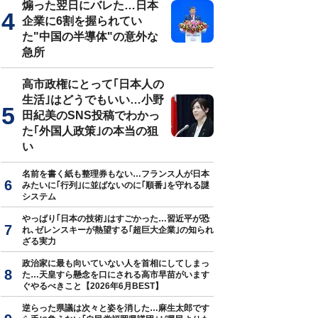
煽った翌日にバレた…日本
企業に6割を握られてい
た"中国の半導体"の意外な
急所
高市政権にとって｢日本人の
生活｣はどうでもいい…小野
田紀美のSNS投稿でわかっ
た｢外国人政策｣の本当の狙
い
名前を書く紙も整理券もない…フランス人が日本
みたいに｢行列｣に並ばないのに｢順番｣を守れる謎
システム
やっぱり｢日本の技術｣はすごかった…習近平が恐
れ､ゼレンスキーが熱望する｢超巨大企業｣の知られ
ざる実力
政治家に最も向いていない人を首相にしてしまっ
た…天皇すら懸念を口にされる高市早苗がいます
ぐやるべきこと【2026年6月BEST】
逆らった県議は次々と姿を消した…麻生太郎です