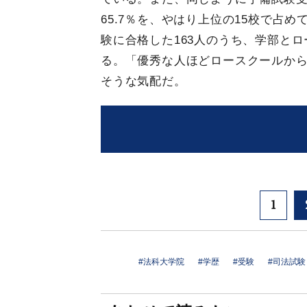
65.7％を、やはり上位の15校で占
験に合格した163人のうち、学部とロ
る。「優秀な人ほどロースクールか
そうな気配だ。
1
#法科大学院
#学歴
#受験
#司法試験