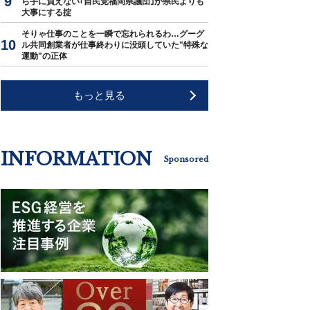
ら手に負えない｢自民党福岡県議団｣が県民よりも
大事にする掟
そりゃ仕事のことを一瞬で忘れられるわ…グーグ
ル共同創業者が仕事終わりに没頭していた"特殊な
運動"の正体
もっと見る
INFORMATION
Sponsored