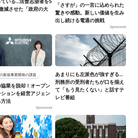
ている...法曹志望者を5
「さすが」の一言に込められた
に激減させた「政府の大
驚きや感動。新しい価値を生み
出し続ける電通の挑戦
Sponsored
あまりにも左派色が強すぎる...
の新規事業開発の課題
刑務所の受刑者たちが口を揃え
の協業を脱却！オープン
て「もう見たくない」と話すテ
ーションを経営アジェン
レビ番組
る方法
Sponsored