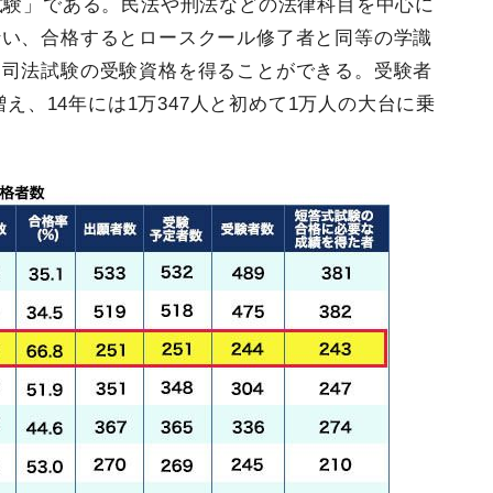
試験」である。民法や刑法などの法律科目を中心に
行い、合格するとロースクール修了者と同等の学識
、司法試験の受験資格を得ることができる。受験者
増え、14年には1万347人と初めて1万人の大台に乗