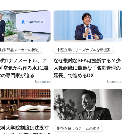
動車部品メーカーの挑戦
中堅企業にリーズナブルな新提案
小約1ナノメートル、ア
なぜ複雑なSFAは挫折する？少
｢空気から作る水｣に微
人数組織に最適な「名刺管理の
学の専門家が迫る
延長」で進めるDX
Sponsored
Sponsored
法科大学院制度は沈没寸
期待を超えるチームの強さ