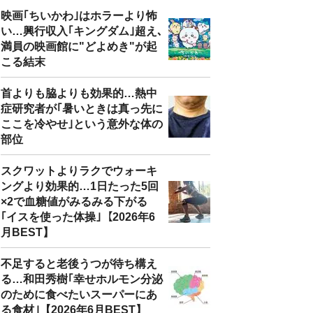
映画｢ちいかわ｣はホラーより怖
い…興行収入｢キングダム｣超え､
満員の映画館に"どよめき"が起
こる結末
首よりも脇よりも効果的…熱中
症研究者が｢暑いときは真っ先に
ここを冷やせ｣という意外な体の
部位
スクワットよりラクでウォーキ
ングより効果的…1日たった5回
×2で血糖値がみるみる下がる
｢イスを使った体操｣【2026年6
月BEST】
不足すると老後うつが待ち構え
る…和田秀樹｢幸せホルモン分泌
のために食べたいスーパーにあ
る食材｣【2026年6月BEST】