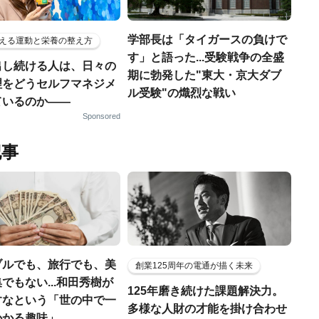
学部長は「タイガースの負けで
える運動と栄養の整え方
す」と語った...受験戦争の全盛
出し続ける人は、日々の
期に勃発した"東大・京大ダブ
理をどうセルフマネジメ
ル受験"の熾烈な戦い
ているのか——
Sponsored
記事
ブルでも、旅行でも、美
創業125周年の電通が描く未来
でもない...和田秀樹が
125年磨き続けた課題解決力。
すなという「世の中で一
多様な人財の才能を掛け合わせ
かかる趣味」