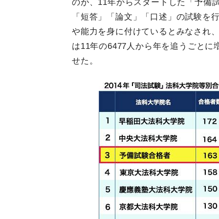
のが、11年からスタートした「予備
「短答」「論文」「口述」の試験を
や能力を身に付けているとみなされ
は11年の6477人から年を追うごとに
せた。