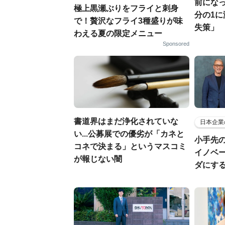
前になっ
極上黒瀬ぶりをフライと刺身
分の1
で！贅沢なフライ3種盛りが味
失策」
わえる夏の限定メニュー
Sponsored
書道界はまだ浄化されていな
日本企業
い...公募展での優劣が「カネと
小手先
コネで決まる」というマスコミ
イノベ
が報じない闇
ダにす