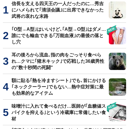
信長を支える四天王の一人だったのに…秀吉
にハメられて｢清須会議｣に出席できなかった
武将の哀れな末路
｢O型→A型｣はいいけど､｢A型→O型｣はダメ…
誰にでも輸血できる｢万能血液｣の最後の落と
し穴
耳の後ろから流血､指の肉をごっそり食べら
れ…クマに｢猪木キック｣で応戦した36歳男性
の"数十秒間の死闘"
額に貼る｢熱を冷ますシート｣でも､首にかける
｢ネッククーラー｣でもない…熱中症対策に最
も効果的なアイテム
味噌汁に入れて食べるだけ…医師が｢血糖値ス
パイクを抑える｣という冷蔵庫に常備したい食
材