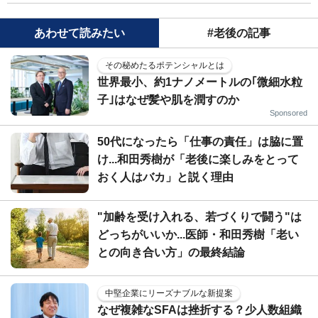
あわせて読みたい
#老後の記事
その秘めたるポテンシャルとは
世界最小、約1ナノメートルの｢微細水粒
子｣はなぜ髪や肌を潤すのか
Sponsored
50代になったら「仕事の責任」は脇に置
け...和田秀樹が「老後に楽しみをとって
おく人はバカ」と説く理由
"加齢を受け入れる、若づくりで闘う"は
どっちがいいか...医師・和田秀樹「老い
との向き合い方」の最終結論
中堅企業にリーズナブルな新提案
なぜ複雑なSFAは挫折する？少人数組織