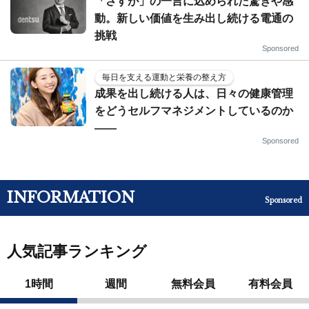
「さすが」の一言に込められた驚きや感
動。新しい価値を生み出し続ける電通の
挑戦
Sponsored
毎日を支える運動と栄養の整え方
成果を出し続ける人は、日々の健康管理
をどうセルフマネジメントしているのか
——
Sponsored
INFORMATION
Sponsored
人気記事ランキング
1時間
週間
無料会員
有料会員