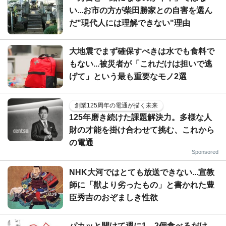
い...お市の方が柴田勝家との自害を選ん
だ"現代人には理解できない"理由
大地震でまず確保すべきは水でも食料で
もない...被災者が「これだけは担いで逃
げて」という最も重要なモノ2選
創業125周年の電通が描く未来
125年磨き続けた課題解決力。多様な人
財の才能を掛け合わせて挑む、これから
の電通
Sponsored
NHK大河ではとても放送できない...宣教
師に「獣より劣ったもの」と書かれた豊
臣秀吉のおぞましき性欲
パカッと開けて週に1、2個食べるだけ...