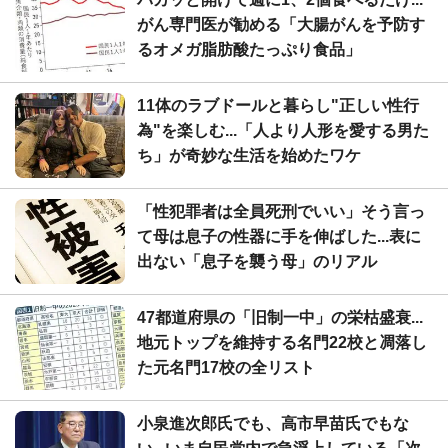
がん専門医が勧める「大腸がんを予防す
るオメガ脂肪酸たっぷり食品」
11体のラブドールと暮らし"正しい性行
為"を楽しむ...「人より人形を愛する男た
ち」が奇妙な生活を始めたワケ
「性犯罪者は全員死刑でいい」そう言っ
て母は息子の性器に手を伸ばした...表に
出ない「息子を襲う母」のリアル
47都道府県の「旧制一中」の栄枯盛衰...
地元トップを維持する名門22校と凋落し
た元名門17校の全リスト
小泉進次郎氏でも、高市早苗氏でもな