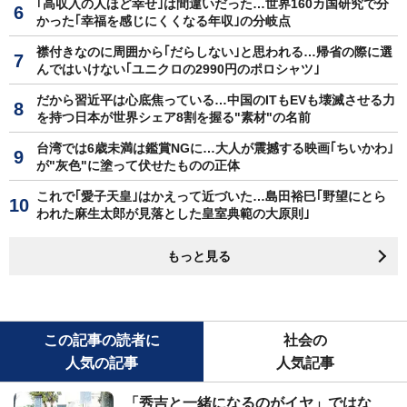
｢高収入の人ほど幸せ｣は間違いだった…世界160カ国研究で分
かった｢幸福を感じにくくなる年収｣の分岐点
襟付きなのに周囲から｢だらしない｣と思われる…帰省の際に選
んではいけない｢ユニクロの2990円のポロシャツ｣
だから習近平は心底焦っている…中国のITもEVも壊滅させる力
を持つ日本が世界シェア8割を握る"素材"の名前
台湾では6歳未満は鑑賞NGに…大人が震撼する映画｢ちいかわ｣
が"灰色"に塗って伏せたものの正体
これで｢愛子天皇｣はかえって近づいた…島田裕巳｢野望にとら
われた麻生太郎が見落とした皇室典範の大原則｣
もっと見る
この記事の読者に
社会の
人気の記事
人気記事
「秀吉と一緒になるのがイヤ」ではな