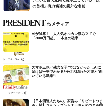
い...いま自民党内で急浮上している「次
の首相」有力候補の意外な名前
AIが試算！ 大人気オルカン積み立てで
「2000万円超」、本当の確率
トップページへ
スマホ三昧="残念な子"ではなかった…AIに
聞けば一発でわかる｢子供の隠れた才能と"向
いている職業"｣
トップページへ
【日本酒達人たちの、家呑み「リピートつま
み」帖】ジョン・ゴントナーさんのつまみ③