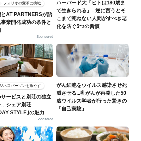
ハーバード大「ヒトは180歳ま
トフォリオの変革に挑戦
で生きられる」...逆に言うとそ
とAT PARTNERSが語
こまで死ねない人間がすべき老
規事業開発成功の条件と
化を防ぐ5つの習慣
因
Sponsored
がん細胞をウイルス感染させ死
ジネスパーソンを癒やす
滅させる...乳がんが再発した50
のサービスと別荘の独立
歳ウイルス学者が行った驚きの
合…シェア別荘
「自己実験」
DAY STYLE｣の魅力
Sponsored