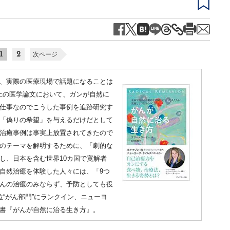
1
2
次ページ
、実際の医療現場で話題になることは
以上の医学論文において、ガンが自然に
仕事なのでこうした事例を追跡研究す
「偽りの希望」を与えるだけだとして
治癒事例は事実上放置されてきたので
のテーマを解明するために、「劇的な
し、日本を含む世界10カ国で寛解者
自然治癒を体験した人々には、「9つ
んの治癒のみならず、予防としても役
“がん部門”にランクイン、ニューヨ
書『がんが自然に治る生き方』。