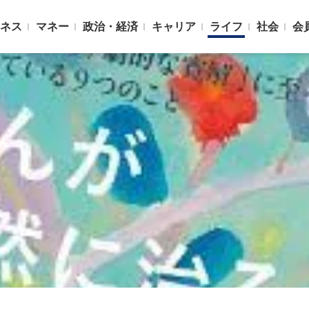
ネス
マネー
政治・経済
キャリア
ライフ
社会
会