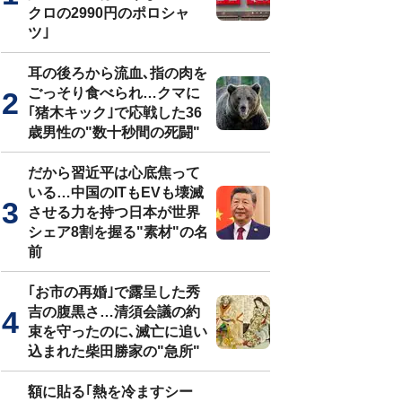
クロの2990円のポロシャ
ツ｣
耳の後ろから流血､指の肉を
ごっそり食べられ…クマに
｢猪木キック｣で応戦した36
歳男性の"数十秒間の死闘"
だから習近平は心底焦って
いる…中国のITもEVも壊滅
させる力を持つ日本が世界
シェア8割を握る"素材"の名
前
｢お市の再婚｣で露呈した秀
吉の腹黒さ…清須会議の約
束を守ったのに､滅亡に追い
込まれた柴田勝家の"急所"
額に貼る｢熱を冷ますシー