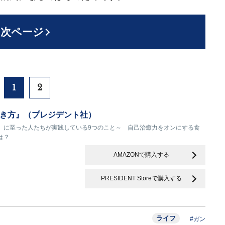
次ページ
1
2
き方』（プレジデント社）
」に至った人たちが実践している9つのこと～ 自己治癒力をオンにする食
は？
AMAZONで購入する
PRESIDENT Storeで購入する
ライフ
#ガン