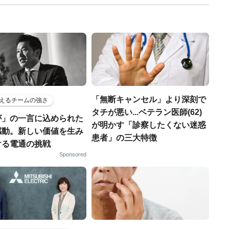
「無断キャンセル」より深刻で
えるチームの強さ
タチが悪い...ベテラン医師(62)
が」の一言に込められた
が明かす「診察したくない迷惑
感動。新しい価値を生み
患者」の三大特徴
ける電通の挑戦
Sponsored