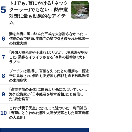
ト｣でも､首にかける｢ネック
クーラー｣でもない…熱中症
対策に最も効果的なアイテ
ム
妻を自害に追い込んだ三成を夫は許さなかった…
信長の命で結婚､本能寺の変で引き裂かれた戦国一
の熱愛夫婦
｢外国人観光客や子連れ｣より厄介…JR東海が明か
した､乗客をイライラさせる｢令和の新幹線2大ト
ラブル｣
プーチンは動揺し､言葉を失ったとの指摘も…習近
平に見放され､側近も友好国も停戦を迫る独裁政権
の末期症状
｢高市早苗の正体｣に国民より先に気づいていた…
海外投資家が｢日本経済を壊す首相｣だと確信し
た"残念発言"
これで｢愛子天皇｣はかえって近づいた…島田裕巳
｢野望にとらわれた麻生太郎が見落とした皇室典範
の大原則｣