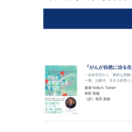
『がんが自然に治る生
～余命宣告から「劇的な寛解
べ物、治療法、生きる姿勢と
著者
Kelly A. Turner
長田 美穂
［訳］長田 美穂