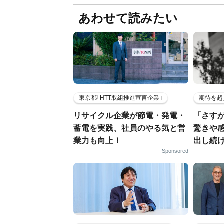
あわせて読みたい
東京都｢HTT取組推進宣言企業｣
期待を超
リサイクル企業が節電・発電・
「さす
蓄電を実践、社員のやる気と営
驚きや
業力も向上！
出し続
Sponsored