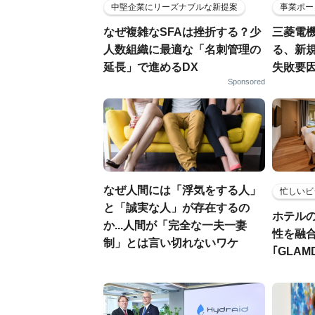
中堅企業にリーズナブルな新提案
事業ポー
なぜ複雑なSFAは挫折する？少
三菱電機
人数組織に最適な「名刺管理の
る、新
延長」で進めるDX
失敗要
Sponsored
なぜ人間には「浮気をする人」
忙しいビ
と「誠実な人」が存在するの
ホテル
か...人間が「完全な一夫一妻
性を融
制」とは言い切れないワケ
｢GLAM