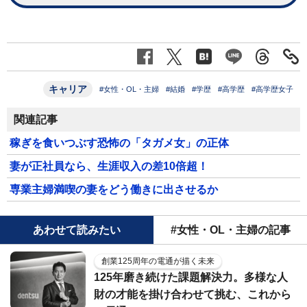
キャリア
#女性・OL・主婦
#結婚
#学歴
#高学歴
#高学歴女子
関連記事
稼ぎを食いつぶす恐怖の「タガメ女」の正体
妻が正社員なら、生涯収入の差10倍超！
専業主婦満喫の妻をどう働きに出させるか
あわせて読みたい
#女性・OL・主婦の記事
創業125周年の電通が描く未来
125年磨き続けた課題解決力。多様な人
財の才能を掛け合わせて挑む、これから