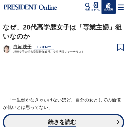
会員登録
検索
ログイン
なぜ、20代高学歴女子は「専業主婦」狙
いなのか
白河 桃子
+フォロー
相模女子大学大学院特任教授、女性活躍ジャーナリスト
「一生働かなきゃいけないほど、自分の女としての価値
が低いとは思ってない」
続きを読む