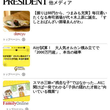
【握りは88円から、つまみも充実】毎日通い
たくなる寿司酒場が代々木上原に誕生。「す
しとおばんざい酒場ゑんがわ」
トップページへ
AIが試算！ 大人気オルカン積み立てで
「2000万円超」、本当の確率
トップページへ
スマホ三昧="残念な子"ではなかった…AIに
聞けば一発でわかる｢子供の隠れた才能と"向
いている職業"｣
トップページへ