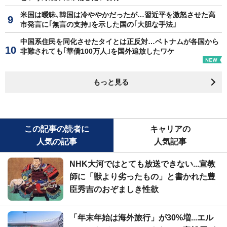
米国は曖昧､韓国は冷ややかだったが…習近平を激怒させた高
市発言に｢無言の支持｣を示した国の｢大胆な手法｣
中国系住民を同化させたタイとは正反対…ベトナムが各国から
非難されても｢華僑100万人｣を国外追放したワケ
もっと見る
この記事の読者に
キャリアの
人気の記事
人気記事
NHK大河ではとても放送できない...宣教
師に「獣より劣ったもの」と書かれた豊
臣秀吉のおぞましき性欲
「年末年始は海外旅行」が30%増...エル