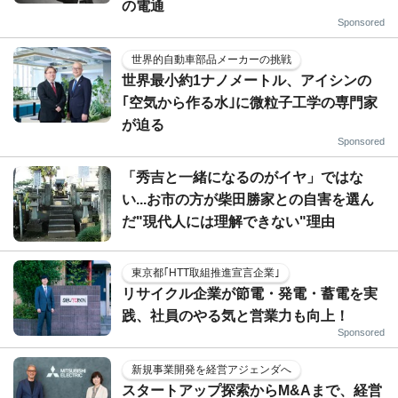
の電通
Sponsored
世界的自動車部品メーカーの挑戦
世界最小約1ナノメートル、アイシンの
｢空気から作る水｣に微粒子工学の専門家
が迫る
Sponsored
「秀吉と一緒になるのがイヤ」ではな
い...お市の方が柴田勝家との自害を選ん
だ"現代人には理解できない"理由
東京都｢HTT取組推進宣言企業｣
リサイクル企業が節電・発電・蓄電を実
践、社員のやる気と営業力も向上！
Sponsored
新規事業開発を経営アジェンダへ
スタートアップ探索からM&Aまで、経営