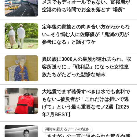
メスでもディオールでもない、富裕層が
空港の待ち時間でお金を落とす"場所"
定年後の家族との向き合い方がわからな
い...そう悩む人に佐藤優が「鬼滅の刃が
参考になる」と話すワケ
異民族に3000人の皇族が連れ去られ、収
容所送りに...「戦利品」になった女性皇
族たちがたどった悲惨な結末
大地震でまず確保すべきは水でも食料で
もない...被災者が「これだけは担いで逃
げて」という最も重要なモノ2選【2025
年7月BEST】
期待を超えるチームの強さ
「さすが」の一言に込められた驚きや感