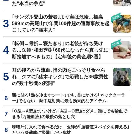
た"本当の争点"
｢サンダル登山の若者｣より実は危険…標高
599ｍの高尾山で年間100件超の遭難事故を起
こしている"張本人"
｢転倒→骨折→寝たきり｣の老後が待ち受け
る…医師･和田秀樹｢60代になったら真っ先に
断捨離すべきもの｣【定年後の黄金期3選】
耳の後ろから流血､指の肉をごっそり食べら
れ…クマに｢猪木キック｣で応戦した36歳男性
の"数十秒間の死闘"
額に貼る｢熱を冷ますシート｣でも､首にかける｢ネッククーラ
ー｣でもない…熱中症対策に最も効果的なアイテム
｢O型→A型｣はいいけど､｢A型→O型｣はダメ…誰にでも輸血で
きる｢万能血液｣の最後の落とし穴
味噌汁に入れて食べるだけ…医師が｢血糖値スパイクを抑える｣
という冷蔵庫に常備したい食材