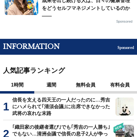
成果を出し続ける人は、日々の健康管理
をどうセルフマネジメントしているのか
——
Sponsored
INFORMATION
Sponsored
人気記事ランキング
1時間
週間
無料会員
有料会員
信長を支える四天王の一人だったのに…秀吉
にハメられて｢清須会議｣に出席できなかった
武将の哀れな末路
｢織田家の後継者選び｣でも｢秀吉の一人勝ち｣
でもない…清洲会議で信長の息子2人が争っ