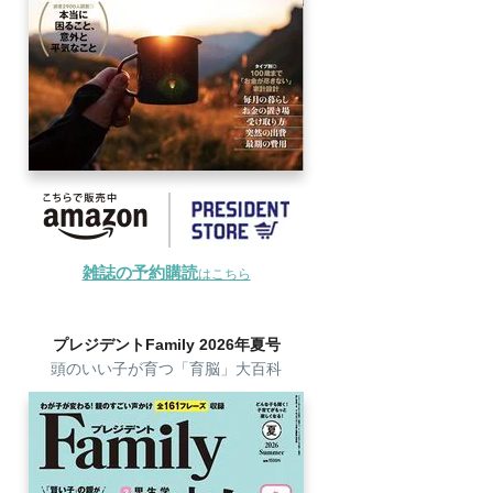
雑誌の予約購読
はこちら
プレジデントFamily 2026年夏号
頭のいい子が育つ「育脳」大百科