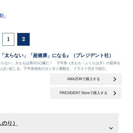
り
動」
1
2
「太らない」「超健康」になる』（プレジデント社）
にならない。太ももは第2の心臓だ！ 下半身（太もも・ふくらはぎ）の筋肉を
っぱい起こる。下半身強化のカンタン運動を、イラスト付きで紹介。
AMAZONで購入する
PRESIDENT Storeで購入する
しのり）