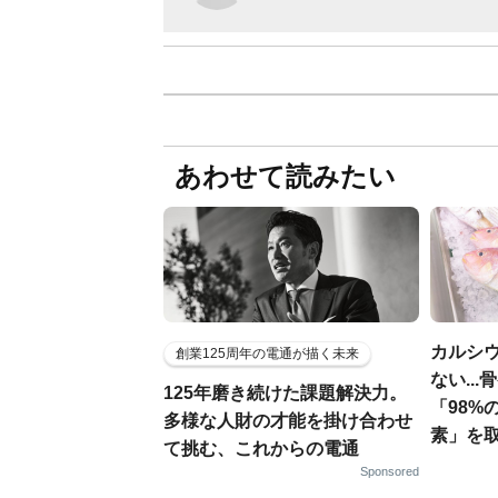
あわせて読みたい
カルシ
創業125周年の電通が描く未来
ない..
125年磨き続けた課題解決力。
「98%
多様な人財の才能を掛け合わせ
素」を
て挑む、これからの電通
Sponsored