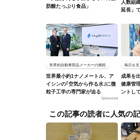
人数組
肪酸たっぷり食品」
延長」で
世界的自動車部品メーカーの挑戦
毎日を支
世界最小約1ナノメートル、ア
成果を
イシンの｢空気から作る水｣に微
健康管
粒子工学の専門家が迫る
ントし
Sponsored
この記事の読者に人気の