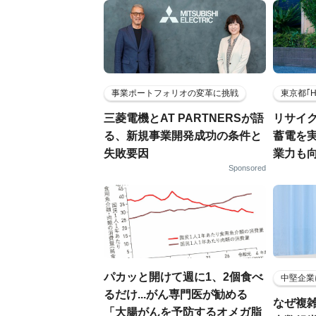
事業ポートフォリオの変革に挑戦
東京都｢
三菱電機とAT PARTNERSが語
リサイ
る、新規事業開発成功の条件と
蓄電を
失敗要因
業力も
Sponsored
パカッと開けて週に1、2個食べ
中堅企業
るだけ...がん専門医が勧める
なぜ複雑
「大腸がんを予防するオメガ脂