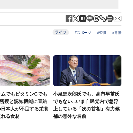
ライフ
#スポーツ
#習慣
#胃腸
ウムでもビタミンCでも
小泉進次郎氏でも、高市早苗氏
.骨密度と認知機能に直結
でもない...いま自民党内で急浮
の日本人が不足する栄養
上している「次の首相」有力候
取れる食材
補の意外な名前