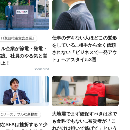
仕事のデキない人ほどこの髪形
HTT取組推進宣言企業｣
をしている...相手から全く信頼
クル企業が節電・発電・
されない「ビジネスで一発アウ
実践、社員のやる気と営
ト」ヘアスタイル3選
向上！
Sponsored
大地震でまず確保すべきは水で
にリーズナブルな新提案
も食料でもない...被災者が「こ
なSFAは挫折する？少
れだけは担いで逃げて」という