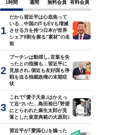
1時間
週間
無料会員
有料会員
だから習近平は心底焦って
いる…中国のITもEVも壊滅
させる力を持つ日本が世界
シェア8割を握る"素材"の名
前
プーチンは動揺し､言葉を失
ったとの指摘も…習近平に
見放され､側近も友好国も停
戦を迫る独裁政権の末期症
状
これで｢愛子天皇｣はかえっ
て近づいた…島田裕巳｢野望
にとらわれた麻生太郎が見
落とした皇室典範の大原則｣
習近平が｢愛国心｣を煽った