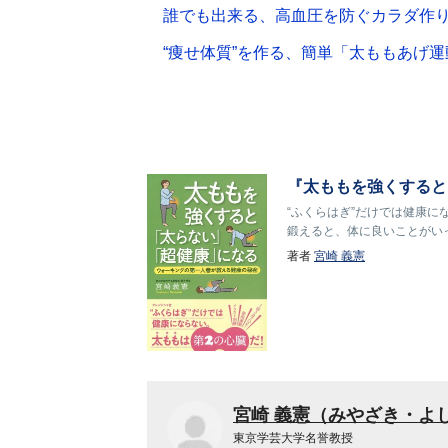
誰でも出来る、高血圧を防ぐカラダ作
“痩せ体質”を作る、簡単「太ももあげ運
『太ももを強くすると
“ふくらはぎ”だけでは健康
鍛えると、体に良いことがい
著者
宮崎 義憲
宮崎 義憲（みやざき・よ
東京学芸大学名誉教授