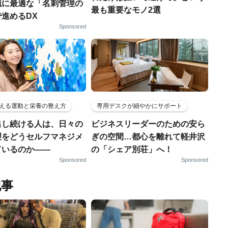
織に最適な「名刺管理の
最も重要なモノ2選
進めるDX
Sponsored
える運動と栄養の整え方
専用デスクが細やかにサポート
出し続ける人は、日々の
ビジネスリーダーのための安ら
理をどうセルフマネジメ
ぎの空間…都心を離れて軽井沢
ているのか——
の「シェア別荘」へ！
Sponsored
Sponsored
記事