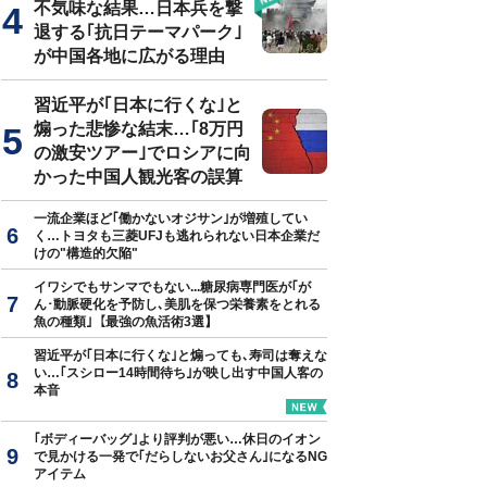
不気味な結果…日本兵を撃
退する｢抗日テーマパーク｣
が中国各地に広がる理由
習近平が｢日本に行くな｣と
煽った悲惨な結末…｢8万円
の激安ツアー｣でロシアに向
かった中国人観光客の誤算
一流企業ほど｢働かないオジサン｣が増殖してい
く…トヨタも三菱UFJも逃れられない日本企業だ
けの"構造的欠陥"
イワシでもサンマでもない...糖尿病専門医が｢が
ん･動脈硬化を予防し､美肌を保つ栄養素をとれる
魚の種類｣【最強の魚活術3選】
習近平が｢日本に行くな｣と煽っても､寿司は奪えな
い…｢スシロー14時間待ち｣が映し出す中国人客の
本音
｢ボディーバッグ｣より評判が悪い…休日のイオン
で見かける一発で｢だらしないお父さん｣になるNG
アイテム