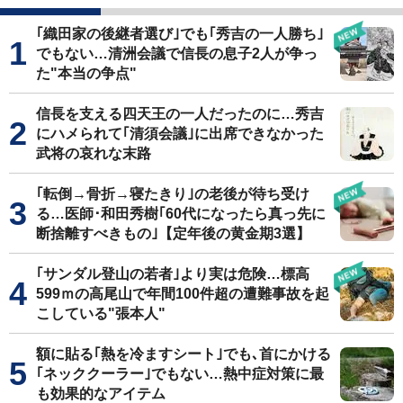
｢織田家の後継者選び｣でも｢秀吉の一人勝ち｣
でもない…清洲会議で信長の息子2人が争っ
た"本当の争点"
信長を支える四天王の一人だったのに…秀吉
にハメられて｢清須会議｣に出席できなかった
武将の哀れな末路
｢転倒→骨折→寝たきり｣の老後が待ち受け
る…医師･和田秀樹｢60代になったら真っ先に
断捨離すべきもの｣【定年後の黄金期3選】
｢サンダル登山の若者｣より実は危険…標高
599ｍの高尾山で年間100件超の遭難事故を起
こしている"張本人"
額に貼る｢熱を冷ますシート｣でも､首にかける
｢ネッククーラー｣でもない…熱中症対策に最
も効果的なアイテム