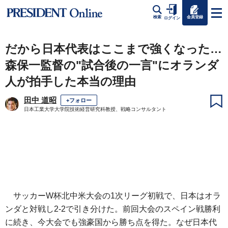
会員登録
検索
ログイン
だから日本代表はここまで強くなった…
森保一監督の"試合後の一言"にオランダ
人が拍手した本当の理由
田中 道昭
+フォロー
日本工業大学大学院技術経営研究科教授、戦略コンサルタント
サッカーW杯北中米大会の1次リーグ初戦で、日本はオラ
ンダと対戦し2-2で引き分けた。前回大会のスペイン戦勝利
に続き、今大会でも強豪国から勝ち点を得た。なぜ日本代