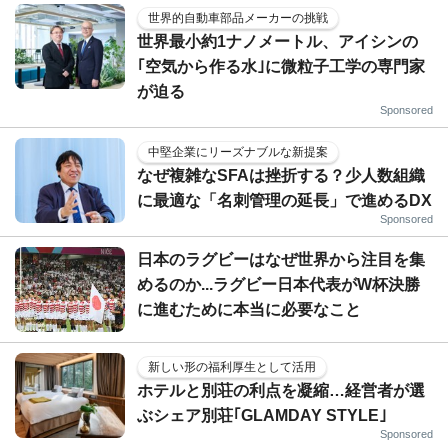
世界的自動車部品メーカーの挑戦
世界最小約1ナノメートル、アイシンの
｢空気から作る水｣に微粒子工学の専門家
が迫る
Sponsored
中堅企業にリーズナブルな新提案
なぜ複雑なSFAは挫折する？少人数組織
に最適な「名刺管理の延長」で進めるDX
Sponsored
日本のラグビーはなぜ世界から注目を集
めるのか...ラグビー日本代表がW杯決勝
に進むために本当に必要なこと
新しい形の福利厚生として活用
ホテルと別荘の利点を凝縮…経営者が選
ぶシェア別荘｢GLAMDAY STYLE｣
Sponsored