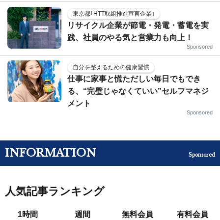
東京都｢HTT取組推進宣言企業｣
リサイクル企業が節電・発電・蓄電を実
践、社員のやる気と営業力も向上！
Sponsored
自分を整えるための健康習慣
仕事に家事と慌ただしい毎日でもでき
る、“完璧じゃなくていい”セルフマネジ
メント
Sponsored
INFORMATION
Sponsored
人気記事ランキング
1時間
週間
無料会員
有料会員