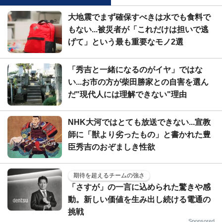
大地震でまず確保すべきは水でも食料で
もない...被災者が「これだけは担いで逃
げて」という最も重要なモノ2選
「秀吉と一緒になるのがイヤ」ではな
い...お市の方が柴田勝家との自害を選ん
だ"現代人には理解できない"理由
NHK大河ではとても放送できない...宣教
師に「獣より劣ったもの」と書かれた豊
臣秀吉のおぞましき性欲
期待を超えるチームの強さ
「さすが」の一言に込められた驚きや感
動。新しい価値を生み出し続ける電通の
挑戦
Sponsored