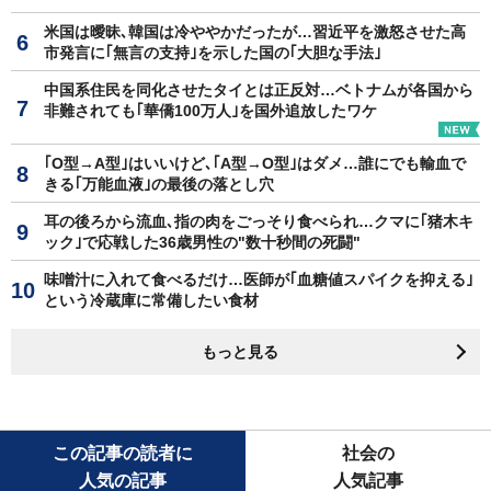
米国は曖昧､韓国は冷ややかだったが…習近平を激怒させた高
市発言に｢無言の支持｣を示した国の｢大胆な手法｣
中国系住民を同化させたタイとは正反対…ベトナムが各国から
非難されても｢華僑100万人｣を国外追放したワケ
｢O型→A型｣はいいけど､｢A型→O型｣はダメ…誰にでも輸血で
きる｢万能血液｣の最後の落とし穴
耳の後ろから流血､指の肉をごっそり食べられ…クマに｢猪木キ
ック｣で応戦した36歳男性の"数十秒間の死闘"
味噌汁に入れて食べるだけ…医師が｢血糖値スパイクを抑える｣
という冷蔵庫に常備したい食材
もっと見る
この記事の読者に
社会の
人気の記事
人気記事