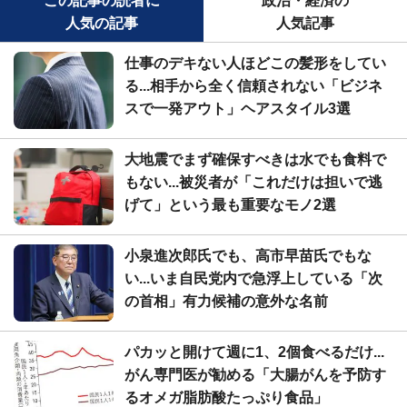
この記事の読者に
政治・経済の
人気の記事
人気記事
仕事のデキない人ほどこの髪形をしてい
る...相手から全く信頼されない「ビジネ
スで一発アウト」ヘアスタイル3選
大地震でまず確保すべきは水でも食料で
もない...被災者が「これだけは担いで逃
げて」という最も重要なモノ2選
小泉進次郎氏でも、高市早苗氏でもな
い...いま自民党内で急浮上している「次
の首相」有力候補の意外な名前
パカッと開けて週に1、2個食べるだけ...
がん専門医が勧める「大腸がんを予防す
るオメガ脂肪酸たっぷり食品」