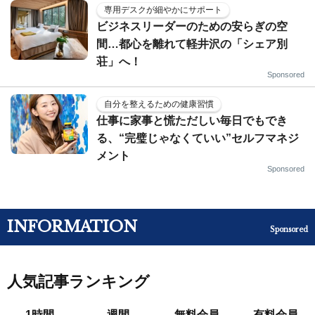
専用デスクが細やかにサポート
ビジネスリーダーのための安らぎの空
間…都心を離れて軽井沢の「シェア別
荘」へ！
Sponsored
自分を整えるための健康習慣
仕事に家事と慌ただしい毎日でもでき
る、“完璧じゃなくていい”セルフマネジ
メント
Sponsored
INFORMATION
Sponsored
人気記事ランキング
1時間
週間
無料会員
有料会員