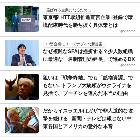
選ばれる企業になるために
東京都｢HTT取組推進宣言企業｣登録で環
境配慮時代を勝ち抜く具体策とは
Sponsored
中堅企業にリーズナブルな新提案
なぜ複雑なSFAは挫折する？少人数組織
に最適な「名刺管理の延長」で進めるDX
Sponsored
狙いは「戦争終結」でも「鉱物資源」で
もない...トランプ大統領がウクライナを
見捨て、プーチンを選んだ本当の理由
だからイスラエルはガザで非人道的な攻
撃を続ける...新聞・テレビは報じない中
東各国とアメリカの意外な本音