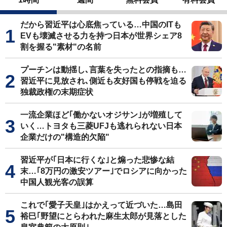
だから習近平は心底焦っている…中国のITも
EVも壊滅させる力を持つ日本が世界シェア8
割を握る"素材"の名前
プーチンは動揺し､言葉を失ったとの指摘も…
習近平に見放され､側近も友好国も停戦を迫る
独裁政権の末期症状
一流企業ほど｢働かないオジサン｣が増殖して
いく…トヨタも三菱UFJも逃れられない日本
企業だけの"構造的欠陥"
習近平が｢日本に行くな｣と煽った悲惨な結
末…｢8万円の激安ツアー｣でロシアに向かった
中国人観光客の誤算
これで｢愛子天皇｣はかえって近づいた…島田
裕巳｢野望にとらわれた麻生太郎が見落とした