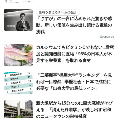
期待を超えるチームの強さ
「さすが」の一言に込められた驚きや感
動。新しい価値を生み出し続ける電通の
挑戦
Sponsored
カルシウムでもビタミンCでもない...骨密
度と認知機能に直結「98%の日本人が不
足する栄養素」を取れる食材
「三菱商事"採用大学"ランキング」を見
れば一目瞭然...学歴社会・日本で成功に
必要な「出身大学の最低ライン」
新大阪駅から15分なのに巨大廃墟がそび
える...「消えた終着駅」が映し出す昭和
のニュータウンの栄枯盛衰