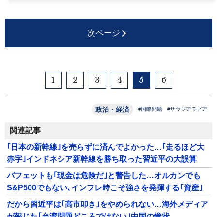
次ページ
1
2
3
4
5
6
政治・経済
#国際問題
#サウジアラビア
関連記事
｢日本の新幹線｣を売らずに済んでよかった…｢走るほど大
赤字｣インドネシア新幹線を勝ち取った習近平の大誤算
バフェットも｢現金は危険だ｣と警告した…オルカンでも
S&P500でもない､インフレ時こそ強さを発揮する｢資産｣
だから習近平は｢高市叩き｣をやめられない…海外メディア
が報じた｢台湾問題どころではない｣中国の惨状