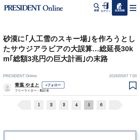
会員登録
検索
ログイン
砂漠に｢人工雪のスキー場｣を作ろうとし
たサウジアラビアの大誤算…総延長30k
m｢総額3兆円の巨大計画｣の末路
PRESIDENT Online
2026/05/07 7:00
青葉 やまと
+フォロー
フリーライター・翻訳者
1
2
3
4
5
6