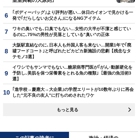
皇室典範の大原則｣
｢ボディーバッグ｣より評判が悪い…休日のイオンで見かける一
発で｢だらしないお父さん｣になるNGアイテム
ワキの臭いでも､口臭でもない…女性の大半が不潔と感じてい
るのに､75%の男性が見落としている"臭い"の正体
大阪駅直結なのに､日本人も外国人客も来ない…開業1年で｢廃
墟フードコート｣と呼ばれたピカピカ新施設の悲劇【残念なタ
テモノ3選】
イワシでもサンマでもない...糖尿病専門医が｢がん･動脈硬化を
予防し､美肌を保つ栄養素をとれる魚の種類｣【最強の魚活術3
選】
｢進学校→慶應大→大企業｣の学歴エリートが10数年ぶりに再会
した"元不良の友人"に打ちのめされたワケ
もっと見る