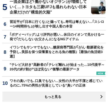
一流企業ほど｢働かないオジサン｣が増殖して
いく…トヨタも三菱UFJも逃れられない日本
企業だけの"構造的欠陥"
習近平が｢日本に行くな｣と煽っても､寿司は奪えない…｢スシロ
ー14時間待ち｣が映し出す中国人客の本音
｢ボディーバッグ｣より評判が悪い…休日のイオンで見かける一
発で｢だらしないお父さん｣になるNGアイテム
イワシでもサンマでもない...糖尿病専門医が｢がん･動脈硬化を
予防し､美肌を保つ栄養素をとれる魚の種類｣【最強の魚活術3
選】
"テレビ大好き"高齢者の｢テレビ離れ｣が始まった…10代後半～
20代の約7割が"ほぼ見ない"衝撃の最新データ
ワキの臭いでも､口臭でもない…女性の大半が不潔と感じてい
るのに､75%の男性が見落としている"臭い"の正体
もっと見る