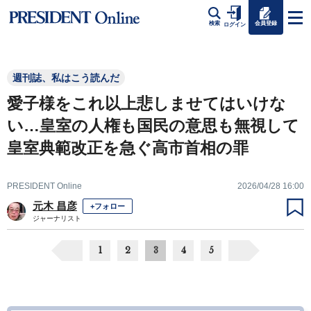
会員登録
検索
ログイン
週刊誌、私はこう読んだ
愛子様をこれ以上悲しませてはいけな
い…皇室の人権も国民の意思も無視して
皇室典範改正を急ぐ高市首相の罪
PRESIDENT Online
2026/04/28 16:00
元木 昌彦
+フォロー
ジャーナリスト
1
2
3
4
5