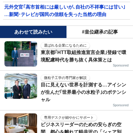
元外交官｢高市首相には厳しいが､自社の不祥事には甘い｣
…新聞･テレビが国民の信頼を失った当然の理由
あわせて読みたい
#皇位継承の記事
選ばれる企業になるために
東京都｢HTT取組推進宣言企業｣登録で環
境配慮時代を勝ち抜く具体策とは
Sponsored
微粒子工学の専門家が解説
目に見えない世界を計測する…アイシン
が生んだ｢世界最小の水粒子｣のポテンシ
ャル
Sponsored
専用デスクが細やかにサポート
ビジネスリーダーのための安らぎの空
間…都心を離れて軽井沢の「シェア別