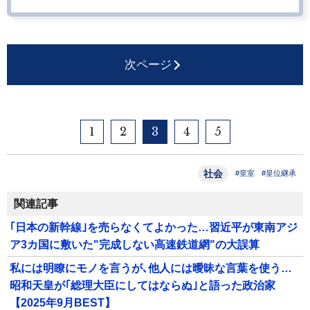
次ページ
1
2
3
4
5
社会
#皇室
#皇位継承
関連記事
｢日本の新幹線｣を売らなくてよかった…習近平が東南アジ
ア3カ国に敷いた"完成しない高速鉄道網"の大誤算
私には明瞭にモノを言うが､他人には曖昧な言葉を使う…
昭和天皇が｢総理大臣にしてはならぬ｣と語った政治家
【2025年9月BEST】