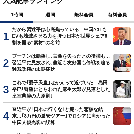
人気記事ランキング
1時間
週間
無料会員
有料会員
だから習近平は心底焦っている…中国のITも
EVも壊滅させる力を持つ日本が世界シェア8
割を握る"素材"の名前
プーチンは動揺し､言葉を失ったとの指摘も…
習近平に見放され､側近も友好国も停戦を迫る
独裁政権の末期症状
これで｢愛子天皇｣はかえって近づいた…島田
裕巳｢野望にとらわれた麻生太郎が見落とした
皇室典範の大原則｣
習近平が｢日本に行くな｣と煽った悲惨な結
末…｢8万円の激安ツアー｣でロシアに向かった
中国人観光客の誤算