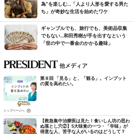
為"を楽しむ...「人より人形を愛する男た
ち」が奇妙な生活を始めたワケ
ギャンブルでも、旅行でも、美術品収集
でもない...和田秀樹が手を出すなという
「世の中で一番金のかかる趣味」
第８回 「見る」と、「観る」。インプット
の質を高めたい。
トップページへ
【救急集中治療医は見た！食いしん坊の思わ
ぬ落とし穴②】5大味覚の一つ・「辛味」が
得意な人、苦手な人がいるのはどうして？