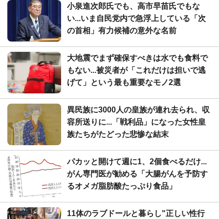
小泉進次郎氏でも、高市早苗氏でもな
い...いま自民党内で急浮上している「次
の首相」有力候補の意外な名前
大地震でまず確保すべきは水でも食料で
もない...被災者が「これだけは担いで逃
げて」という最も重要なモノ2選
異民族に3000人の皇族が連れ去られ、収
容所送りに...「戦利品」になった女性皇
族たちがたどった悲惨な結末
パカッと開けて週に1、2個食べるだけ...
がん専門医が勧める「大腸がんを予防す
るオメガ脂肪酸たっぷり食品」
11体のラブドールと暮らし"正しい性行