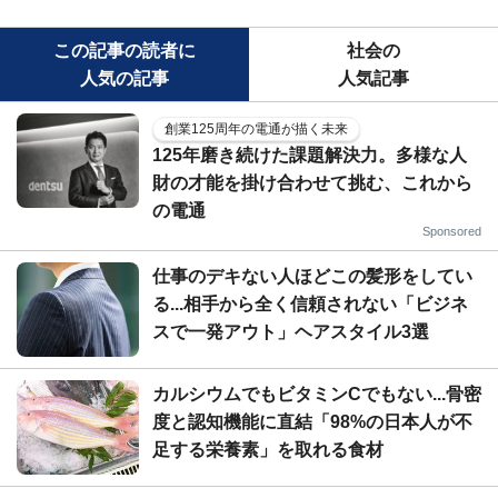
この記事の読者に
社会の
人気の記事
人気記事
創業125周年の電通が描く未来
125年磨き続けた課題解決力。多様な人
財の才能を掛け合わせて挑む、これから
の電通
Sponsored
仕事のデキない人ほどこの髪形をしてい
る...相手から全く信頼されない「ビジネ
スで一発アウト」ヘアスタイル3選
カルシウムでもビタミンCでもない...骨密
度と認知機能に直結「98%の日本人が不
足する栄養素」を取れる食材