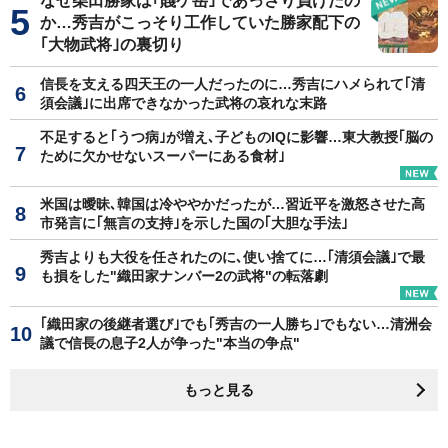
なぜ柴田勝家は｢賤ケ岳｣であっさり負けたの
か…秀吉がこっそり工作していた勝家配下の
｢大物武将｣の裏切り
信長を支える四天王の一人だったのに…秀吉にハメられて｢清
須会議｣に出席できなかった武将の哀れな末路
不足すると｢うつ病｣が増え､子どものIQに影響…東大教授｢脳の
ために欠かせないスーパーにある食材｣
米国は曖昧､韓国は冷ややかだったが…習近平を激怒させた高
市発言に｢無言の支持｣を示した国の｢大胆な手法｣
秀吉よりも大役を任されたのに､使い捨てに…｢清須会議｣で最
も損をした"織田家ナンバー2の武将"の転落劇
｢織田家の後継者選び｣でも｢秀吉の一人勝ち｣でもない…清洲会
議で信長の息子2人が争った"本当の争点"
もっと見る