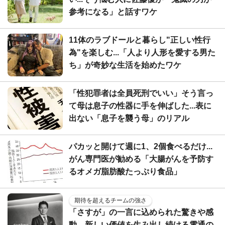
参考になる」と話すワケ
11体のラブドールと暮らし"正しい性行
為"を楽しむ...「人より人形を愛する男た
ち」が奇妙な生活を始めたワケ
「性犯罪者は全員死刑でいい」そう言っ
て母は息子の性器に手を伸ばした...表に
出ない「息子を襲う母」のリアル
パカッと開けて週に1、2個食べるだけ...
がん専門医が勧める「大腸がんを予防す
るオメガ脂肪酸たっぷり食品」
期待を超えるチームの強さ
「さすが」の一言に込められた驚きや感
動。新しい価値を生み出し続ける電通の