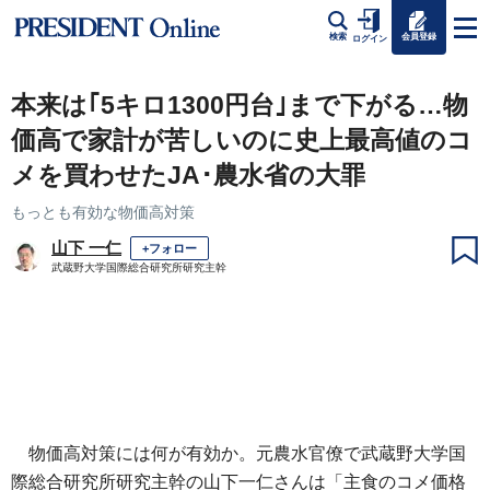
会員登録
検索
ログイン
本来は｢5キロ1300円台｣まで下がる…物
価高で家計が苦しいのに史上最高値のコ
メを買わせたJA･農水省の大罪
もっとも有効な物価高対策
山下 一仁
+フォロー
武蔵野大学国際総合研究所研究主幹
物価高対策には何が有効か。元農水官僚で武蔵野大学国
際総合研究所研究主幹の山下一仁さんは「主食のコメ価格