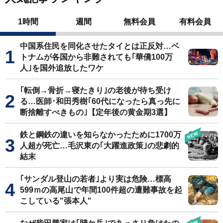
1時間
週間
無料会員
有料会員
中国系住民を同化させたタイとは正反対…ベ
トナムが各国から非難されても｢華僑100万
人｣を国外追放したワケ
｢転倒→骨折→寝たきり｣の老後が待ち受け
る…医師･和田秀樹｢60代になったら真っ先に
断捨離すべきもの｣【定年後の黄金期3選】
鉄と鋼鉄の違いを知らなかったために1700万
人超が死亡…毛沢東の｢大躍進政策｣の悲劇的
結末
｢サンダル登山の若者｣より実は危険…標高
599ｍの高尾山で年間100件超の遭難事故を起
こしている"張本人"