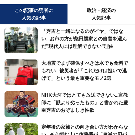
この記事の読者に
政治・経済の
人気の記事
人気記事
「秀吉と一緒になるのがイヤ」ではな
い...お市の方が柴田勝家との自害を選ん
だ"現代人には理解できない"理由
大地震でまず確保すべきは水でも食料で
もない...被災者が「これだけは担いで逃
げて」という最も重要なモノ2選
NHK大河ではとても放送できない...宣教
師に「獣より劣ったもの」と書かれた豊
臣秀吉のおぞましき性欲
定年後の家族との向き合い方がわからな
い...そう悩む人に佐藤優が「鬼滅の刃が