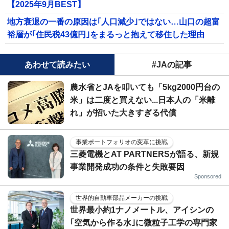
【2025年9月BEST】
地方衰退の一番の原因は｢人口減少｣ではない…山口の超富
裕層が｢住民税43億円｣をまるっと抱えて移住した理由
あわせて読みたい
#JAの記事
農水省とJAを叩いても「5kg2000円台の
米」は二度と買えない...日本人の「米離
れ」が招いた大きすぎる代償
事業ポートフォリオの変革に挑戦
三菱電機とAT PARTNERSが語る、新規
事業開発成功の条件と失敗要因
Sponsored
世界的自動車部品メーカーの挑戦
世界最小約1ナノメートル、アイシンの
｢空気から作る水｣に微粒子工学の専門家