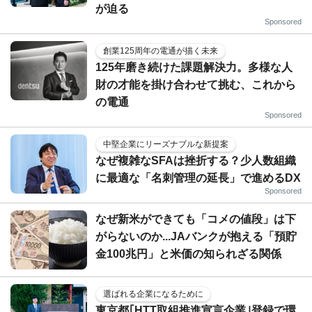
が迫る
Sponsored
創業125周年の電通が描く未来
125年磨き続けた課題解決力。多様な人
財の才能を掛け合わせて挑む、これから
の電通
Sponsored
中堅企業にリーズナブルな新提案
なぜ複雑なSFAは挫折する？少人数組織
に最適な「名刺管理の延長」で進めるDX
Sponsored
なぜ新米ができても「コメの値段」は下
がらないのか...JAバンクが抱える「預貯
金100兆円」と米価の知られざる関係
選ばれる企業になるために
東京都｢HTT取組推進宣言企業｣登録で環