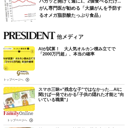
パカッと開けて週に1、2個食べるだけ...
がん専門医が勧める「大腸がんを予防す
るオメガ脂肪酸たっぷり食品」
AIが試算！ 大人気オルカン積み立てで
「2000万円超」、本当の確率
トップページへ
スマホ三昧="残念な子"ではなかった…AIに
聞けば一発でわかる｢子供の隠れた才能と"向
いている職業"｣
トップページへ