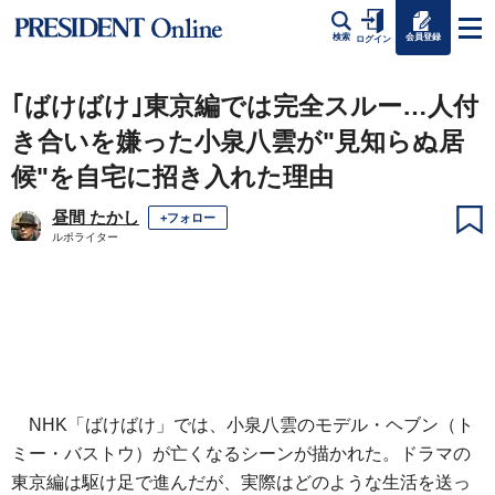
会員登録
検索
ログイン
｢ばけばけ｣東京編では完全スルー…人付
き合いを嫌った小泉八雲が"見知らぬ居
候"を自宅に招き入れた理由
昼間 たかし
+フォロー
ルポライター
NHK「ばけばけ」では、小泉八雲のモデル・ヘブン（ト
ミー・バストウ）が亡くなるシーンが描かれた。ドラマの
東京編は駆け足で進んだが、実際はどのような生活を送っ