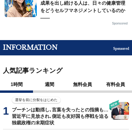
成果を出し続ける人は、日々の健康管理
をどうセルフマネジメントしているのか
——
Sponsored
INFORMATION
Sponsored
人気記事ランキング
1時間
週間
無料会員
有料会員
選挙を前に分裂をはじめた
プーチンは動揺し､言葉を失ったとの指摘も…
習近平に見放され､側近も友好国も停戦を迫る
独裁政権の末期症状