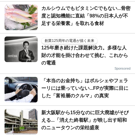
カルシウムでもビタミンCでもない...骨密
度と認知機能に直結「98%の日本人が不
足する栄養素」を取れる食材
創業125周年の電通が描く未来
125年磨き続けた課題解決力。多様な人
財の才能を掛け合わせて挑む、これから
の電通
Sponsored
「本当のお金持ち」はポルシェやフェラ
ーリには乗っていない...FPが実際に目に
した「富裕層のクルマ」の真実
新大阪駅から15分なのに巨大廃墟がそび
える...「消えた終着駅」が映し出す昭和
のニュータウンの栄枯盛衰