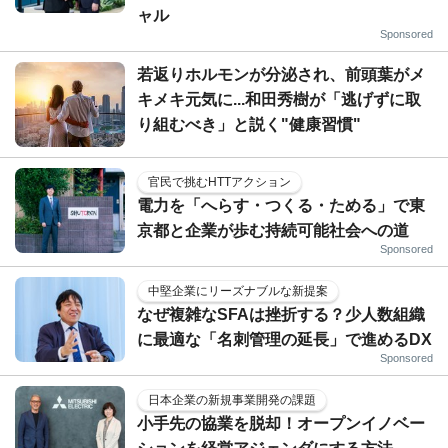
ャル
Sponsored
若返りホルモンが分泌され、前頭葉がメ
キメキ元気に...和田秀樹が「逃げずに取
り組むべき」と説く"健康習慣"
官民で挑むHTTアクション
電力を「へらす・つくる・ためる」で東
京都と企業が歩む持続可能社会への道
Sponsored
中堅企業にリーズナブルな新提案
なぜ複雑なSFAは挫折する？少人数組織
に最適な「名刺管理の延長」で進めるDX
Sponsored
日本企業の新規事業開発の課題
小手先の協業を脱却！オープンイノベー