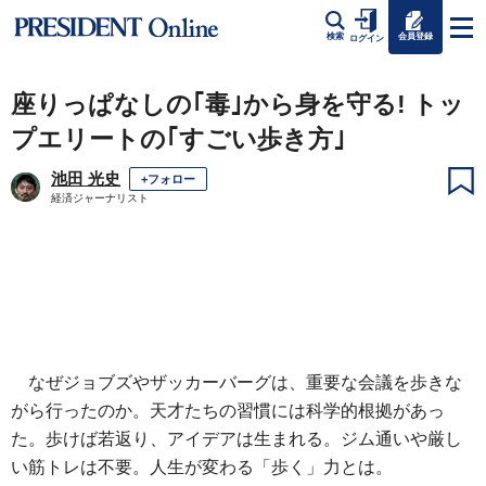
会員登録
検索
ログイン
座りっぱなしの｢毒｣から身を守る! トッ
プエリートの｢すごい歩き方｣
池田 光史
+フォロー
経済ジャーナリスト
なぜジョブズやザッカーバーグは、重要な会議を歩きな
がら行ったのか。天才たちの習慣には科学的根拠があっ
た。歩けば若返り、アイデアは生まれる。ジム通いや厳し
い筋トレは不要。人生が変わる「歩く」力とは。