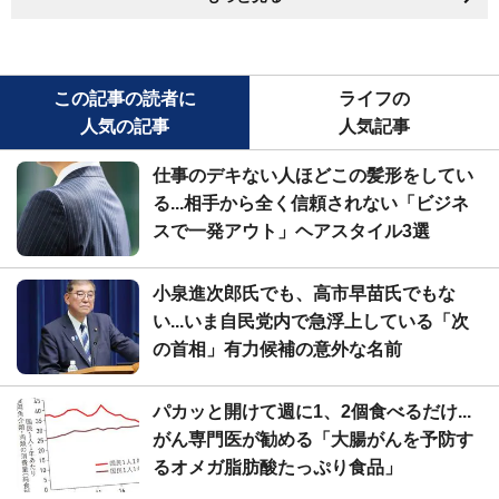
この記事の読者に
ライフの
人気の記事
人気記事
仕事のデキない人ほどこの髪形をしてい
る...相手から全く信頼されない「ビジネ
スで一発アウト」ヘアスタイル3選
小泉進次郎氏でも、高市早苗氏でもな
い...いま自民党内で急浮上している「次
の首相」有力候補の意外な名前
パカッと開けて週に1、2個食べるだけ...
がん専門医が勧める「大腸がんを予防す
るオメガ脂肪酸たっぷり食品」