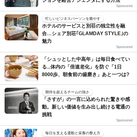
ションを経営アジェンダにする方法
Sponsored
忙しいビジネスパーソンを癒やす
ホテルのサービスと別荘の独立性を融
合…シェア別荘｢GLAMDAY STYLE｣の
魅力
Sponsored
「シュッとした中高年」は毎日食べてい
る...体内の「倍速老化」を防ぐ「1日
8000歩、朝食前の歯磨き」あと一つは?
期待を超えるチームの強さ
「さすが」の一言に込められた驚きや感
動。新しい価値を生み出し続ける電通の
挑戦
Sponsored
毎日を支える運動と栄養の整え方