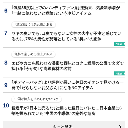
｢気温35度以上でのハンディファン｣は逆効果…気象科学者が
｢一緒に使わないと危険｣という冷却アイテム
｢清潔感｣には男女差がある
ワキの臭いでも､口臭でもない…女性の大半が不潔と感じてい
るのに､75%の男性が見落としている"臭い"の正体
無料で楽しめる極上グルメ
エビやカニを想わせる濃密な旨味とコク…近所の公園でタダで
採れる｢今が旬｣な高級食材の名前
｢ボディーバッグ｣より評判が悪い…休日のイオンで見かける一
発で｢だらしないお父さん｣になるNGアイテム
中国が輸入を止められないワケ
習近平が｢日本に売るな｣と煽った翌日にバレた…日本企業に6
割を握られていた"中国の半導体"の意外な急所
もっと見る