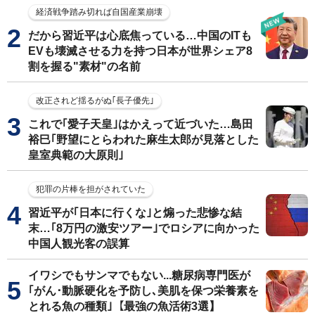
経済戦争踏み切れば自国産業崩壊
だから習近平は心底焦っている…中国のITも
EVも壊滅させる力を持つ日本が世界シェア8
割を握る"素材"の名前
改正されど揺るがぬ｢長子優先｣
これで｢愛子天皇｣はかえって近づいた…島田
裕巳｢野望にとらわれた麻生太郎が見落とした
皇室典範の大原則｣
犯罪の片棒を担がされていた
習近平が｢日本に行くな｣と煽った悲惨な結
末…｢8万円の激安ツアー｣でロシアに向かった
中国人観光客の誤算
イワシでもサンマでもない...糖尿病専門医が
｢がん･動脈硬化を予防し､美肌を保つ栄養素を
とれる魚の種類｣【最強の魚活術3選】