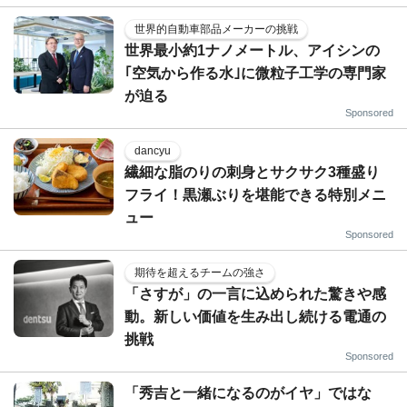
世界的自動車部品メーカーの挑戦
世界最小約1ナノメートル、アイシンの
｢空気から作る水｣に微粒子工学の専門家
が迫る
Sponsored
dancyu
繊細な脂のりの刺身とサクサク3種盛り
フライ！黒瀬ぶりを堪能できる特別メニ
ュー
Sponsored
期待を超えるチームの強さ
「さすが」の一言に込められた驚きや感
動。新しい価値を生み出し続ける電通の
挑戦
Sponsored
「秀吉と一緒になるのがイヤ」ではな