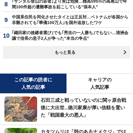
｢サンダル登山の若者｣より実は危険…標高599ｍの高尾山で年
間100件超の遭難事故を起こしている"張本人"
中国系住民を同化させたタイとは正反対…ベトナムが各国から
非難されても｢華僑100万人｣を国外追放したワケ
｢織田家の後継者選び｣でも｢秀吉の一人勝ち｣でもない…清洲会
議で信長の息子2人が争った"本当の争点"
もっと見る
この記事の読者に
キャリアの
人気の記事
人気記事
石田三成と戦っていないのに関ヶ原合戦
後に大出世...徳川家康が厚い信頼を置い
た「戦国最大の悪人」
カタツムリは「殻のあるナメクジ」では