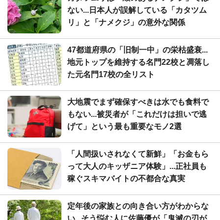
ない...日本人が誤解している「カタツム
リ」と「ナメクジ」の意外な関係
47都道府県の「旧制一中」の栄枯盛衰...
地元トップを維持する名門22校と凋落し
た元名門17校の全リスト
大地震でまず確保すべきは水でも食料で
もない...被災者が「これだけは担いで逃
げて」という最も重要なモノ2選
「人間扱いされなくて新鮮」「お金もら
って大人のキッザニア体験」...正社員も
稼ぐスキマバイトの不都合な真実
定年後の家族との向き合い方がわからな
い...そう悩む人に佐藤優が「鬼滅の刃が