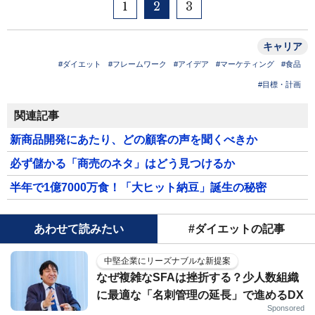
1
2
3
キャリア
#ダイエット
#フレームワーク
#アイデア
#マーケティング
#食品
#目標・計画
関連記事
新商品開発にあたり、どの顧客の声を聞くべきか
必ず儲かる「商売のネタ」はどう見つけるか
半年で1億7000万食！「大ヒット納豆」誕生の秘密
あわせて読みたい
#ダイエットの記事
中堅企業にリーズナブルな新提案
なぜ複雑なSFAは挫折する？少人数組織
に最適な「名刺管理の延長」で進めるDX
Sponsored