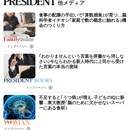
食事の配膳の手伝いで｢算数感覚｣が育つ…脳
科学者イチオシ｢家庭で数の概念に触れる｣機
会のつくり方
トップページへ
｢わかりませんという言葉を辞書から消しな
さい｣今ならわかる新人時代に上司から受け
た言葉の本当の意味
トップページへ
不足すると｢うつ病｣が増え､子どものIQに影
響…東大教授｢脳のために欠かせないスーパ
ーにある食材｣
トップページへ