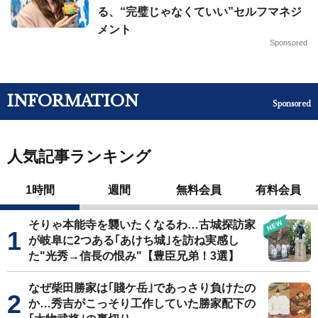
る、“完璧じゃなくていい”セルフマネジ
メント
Sponsored
INFORMATION
Sponsored
人気記事ランキング
1時間
週間
無料会員
有料会員
そりゃ本能寺を襲いたくなるわ…古城探訪家
が岐阜に2つある｢あけち城｣を訪ね実感し
た"光秀→信長の恨み"【豊臣兄弟！3選】
なぜ柴田勝家は｢賤ケ岳｣であっさり負けたの
か…秀吉がこっそり工作していた勝家配下の