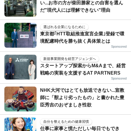
い...お市の方が柴田勝家との自害を選ん
だ"現代人には理解できない"理由
選ばれる企業になるために
東京都｢HTT取組推進宣言企業｣登録で環
境配慮時代を勝ち抜く具体策とは
Sponsored
新規事業開発を経営アジェンダへ
スタートアップ探索からM&Aまで、経営
戦略の実装を支援するAT PARTNERS
Sponsored
NHK大河ではとても放送できない...宣教
師に「獣より劣ったもの」と書かれた豊
臣秀吉のおぞましき性欲
自分を整えるための健康習慣
仕事に家事と慌ただしい毎日でもでき