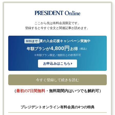
ここから先は有料会員限定です。
登録すると今すぐ全文と関連記事が読めます。
夏の入会応援キャンペーン実施中
8/31まで
4,800円
年額プランが
お得
（税込）
※年額プラン限定／他割引との併用不可
お申込みはこちら
今すぐ登録して続きを読む
（
最初の7日間無料
・無料期間内はいつでも解約可）
プレジデントオンライン有料会員の4つの特典