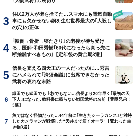
｢大物武将｣の裏切り
住民2万人が街を捨てた…スマホにも電気自動
車にも欠かせない銅を生む世界最大の｢人殺し
の穴｣の正体
｢転倒→骨折→寝たきり｣の老後が待ち受け
る…医師･和田秀樹｢60代になったら真っ先に
断捨離すべきもの｣【定年後の黄金期3選】
信長を支える四天王の一人だったのに…秀吉
にハメられて｢清須会議｣に出席できなかった
武将の哀れな末路
織田でも武田でも上杉でもない…信長より20年早く｢最初の天
下人｣になった､教科書に載らない戦国武将の名前【豊臣兄弟！
3選】
魚ではなく怪物だった…44年前に｢生きたシーラカンス｣と対峙
したカメラマンが戦慄した"天井まで届くオーラ"【変わった生
き物3選】