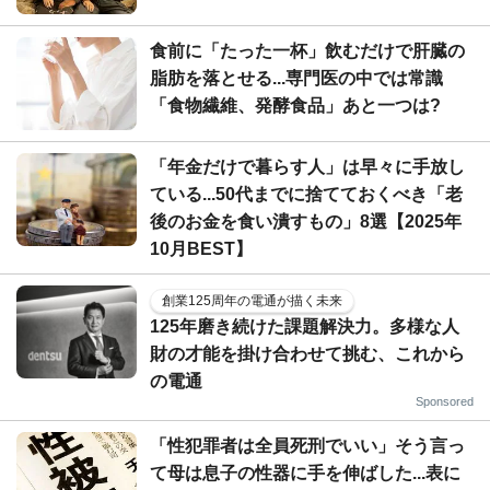
食前に「たった一杯」飲むだけで肝臓の
脂肪を落とせる...専門医の中では常識
「食物繊維、発酵食品」あと一つは?
「年金だけで暮らす人」は早々に手放し
ている...50代までに捨てておくべき「老
後のお金を食い潰すもの」8選【2025年
10月BEST】
創業125周年の電通が描く未来
125年磨き続けた課題解決力。多様な人
財の才能を掛け合わせて挑む、これから
の電通
Sponsored
「性犯罪者は全員死刑でいい」そう言っ
て母は息子の性器に手を伸ばした...表に