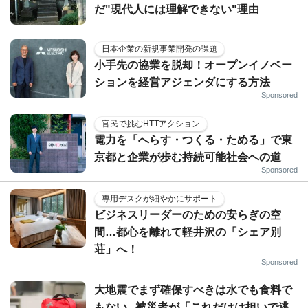
だ"現代人には理解できない"理由
日本企業の新規事業開発の課題
小手先の協業を脱却！オープンイノベー
ションを経営アジェンダにする方法
Sponsored
官民で挑むHTTアクション
電力を「へらす・つくる・ためる」で東
京都と企業が歩む持続可能社会への道
Sponsored
専用デスクが細やかにサポート
ビジネスリーダーのための安らぎの空
間…都心を離れて軽井沢の「シェア別
荘」へ！
Sponsored
大地震でまず確保すべきは水でも食料で
もない...被災者が「これだけは担いで逃