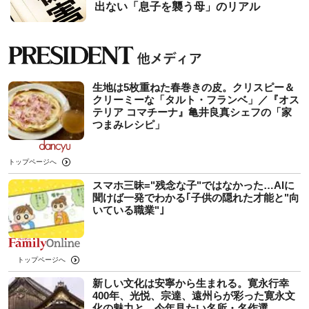
出ない「息子を襲う母」のリアル
生地は5枚重ねた春巻きの皮。クリスピー＆
クリーミーな「タルト・フランベ」／『オス
テリア コマチーナ』亀井良真シェフの「家
つまみレシピ」
トップページへ
スマホ三昧="残念な子"ではなかった…AIに
聞けば一発でわかる｢子供の隠れた才能と"向
いている職業"｣
トップページへ
新しい文化は安寧から生まれる。寛永行幸
400年、光悦、宗達、遠州らが彩った寛永文
化の魅力と、今年見たい名所・名作選