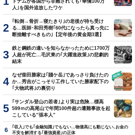
トナムが各国から非難されても｢華僑100万
人｣を国外追放したワケ
｢転倒→骨折→寝たきり｣の老後が待ち受け
る…医師･和田秀樹｢60代になったら真っ先に
断捨離すべきもの｣【定年後の黄金期3選】
鉄と鋼鉄の違いを知らなかったために1700万
人超が死亡…毛沢東の｢大躍進政策｣の悲劇的
結末
なぜ柴田勝家は｢賤ケ岳｣であっさり負けたの
か…秀吉がこっそり工作していた勝家配下の
｢大物武将｣の裏切り
｢サンダル登山の若者｣より実は危険…標高
599ｍの高尾山で年間100件超の遭難事故を起
こしている"張本人"
｢収入｣でも｢金融知識｣でもない…物価高にも動じない､お金の
不安を解消する｢最強資産｣の正体