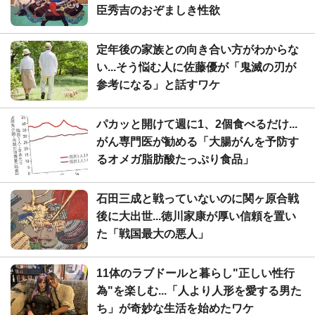
臣秀吉のおぞましき性欲
定年後の家族との向き合い方がわからな
い...そう悩む人に佐藤優が「鬼滅の刃が
参考になる」と話すワケ
パカッと開けて週に1、2個食べるだけ...
がん専門医が勧める「大腸がんを予防す
るオメガ脂肪酸たっぷり食品」
石田三成と戦っていないのに関ヶ原合戦
後に大出世...徳川家康が厚い信頼を置い
た「戦国最大の悪人」
11体のラブドールと暮らし"正しい性行
為"を楽しむ...「人より人形を愛する男た
ち」が奇妙な生活を始めたワケ