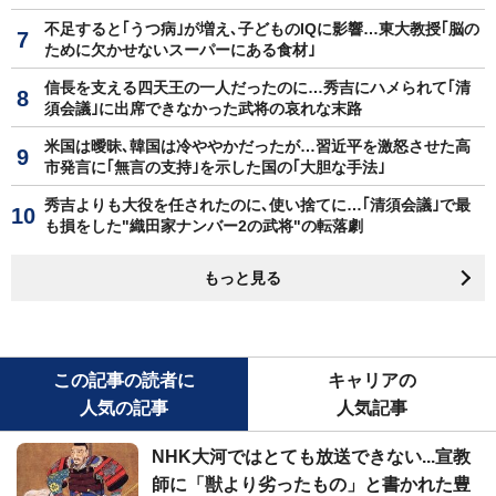
不足すると｢うつ病｣が増え､子どものIQに影響…東大教授｢脳の
ために欠かせないスーパーにある食材｣
信長を支える四天王の一人だったのに…秀吉にハメられて｢清
須会議｣に出席できなかった武将の哀れな末路
米国は曖昧､韓国は冷ややかだったが…習近平を激怒させた高
市発言に｢無言の支持｣を示した国の｢大胆な手法｣
秀吉よりも大役を任されたのに､使い捨てに…｢清須会議｣で最
も損をした"織田家ナンバー2の武将"の転落劇
もっと見る
この記事の読者に
キャリアの
人気の記事
人気記事
NHK大河ではとても放送できない...宣教
師に「獣より劣ったもの」と書かれた豊