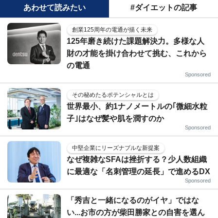
あわせて読みたい
#ダイエットの記事
創業125周年の電通が描く未来
125年磨き続けた課題解決力。多様な人
財の才能を掛け合わせて挑む、これから
の電通
Sponsored
その秘めたるポテンシャルとは
世界最小、約1ナノメートルの｢微細水粒
子｣はなぜ髪や肌を潤すのか
Sponsored
中堅企業にリーズナブルな新提案
なぜ複雑なSFAは挫折する？少人数組織
に最適な「名刺管理の延長」で進めるDX
Sponsored
「秀吉と一緒になるのがイヤ」ではな
い...お市の方が柴田勝家との自害を選ん