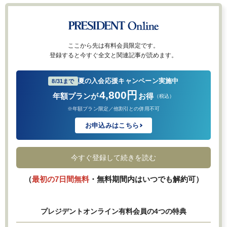
ここから先は有料会員限定です。
登録すると今すぐ全文と関連記事が読めます。
夏の入会応援キャンペーン実施中
8/31まで
4,800円
年額プランが
お得
（税込）
※年額プラン限定／他割引との併用不可
お申込みはこちら
今すぐ登録して続きを読む
（
最初の7日間無料
・無料期間内はいつでも解約可）
プレジデントオンライン有料会員の4つの特典