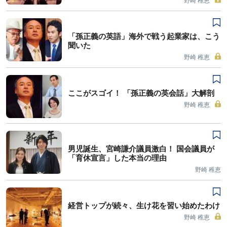
野崎 稚恵
「孫正義の英語」海外で戦う起業家は、こう
聞いた
野崎 稚恵
ここがスゴイ！ 「孫正義の英会話」大解剖
野崎 稚恵
男児誕生、宮崎謙介議員激白！ 国会議員が
「育休宣言」した本当の理由
野崎 稚恵
経営トップが続々、生け花を習い始めたわけ
野崎 稚恵