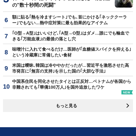
の"数十秒間の死闘"
額に貼る｢熱を冷ますシート｣でも､首にかける｢ネッククーラ
ー｣でもない…熱中症対策に最も効果的なアイテム
｢O型→A型｣はいいけど､｢A型→O型｣はダメ…誰にでも輸血で
きる｢万能血液｣の最後の落とし穴
味噌汁に入れて食べるだけ…医師が｢血糖値スパイクを抑える｣
という冷蔵庫に常備したい食材
米国は曖昧､韓国は冷ややかだったが…習近平を激怒させた高
市発言に｢無言の支持｣を示した国の｢大胆な手法｣
中国系住民を同化させたタイとは正反対…ベトナムが各国から
非難されても｢華僑100万人｣を国外追放したワケ
もっと見る