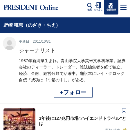
会員登録
検索
ログイン
野崎 稚恵（のざき・ちえ）
更新日：2011/10/31
ジャーナリスト
1967年新潟県生まれ。青山学院大学英米文学科卒業。証券
会社のディーラー、トレーダー、雑誌編集者を経て独立。
経済、金融、経営分野で活躍中。翻訳本にレイ・クロック
自伝『成功はゴミ箱の中に』がある。
+フォロー
3年後に127兆円市場"ハイエンドトラベル"と
は