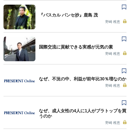
『パスカル パンセ抄』鹿島 茂
野崎 稚恵
国際交流に貢献できる実感が元気の素
野崎 稚恵
なぜ、不況の中、利益が前年比30％増なのか
野崎 稚恵
なぜ、成人女性の4人に1人がブラトップを買
うのか
野崎 稚恵