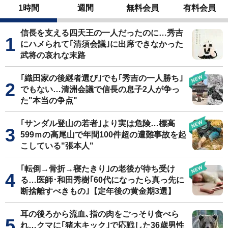
1時間
週間
無料会員
有料会員
信長を支える四天王の一人だったのに…秀吉
にハメられて｢清須会議｣に出席できなかった
武将の哀れな末路
｢織田家の後継者選び｣でも｢秀吉の一人勝ち｣
でもない…清洲会議で信長の息子2人が争っ
た"本当の争点"
｢サンダル登山の若者｣より実は危険…標高
599ｍの高尾山で年間100件超の遭難事故を起
こしている"張本人"
｢転倒→骨折→寝たきり｣の老後が待ち受け
る…医師･和田秀樹｢60代になったら真っ先に
断捨離すべきもの｣【定年後の黄金期3選】
耳の後ろから流血､指の肉をごっそり食べら
れ…クマに｢猪木キック｣で応戦した36歳男性