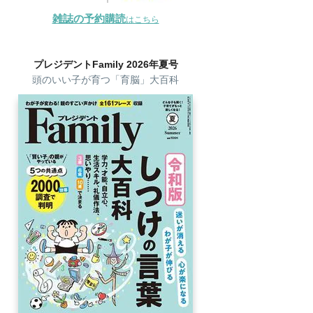
雑誌の予約購読
はこちら
プレジデントFamily 2026年夏号
頭のいい子が育つ「育脳」大百科