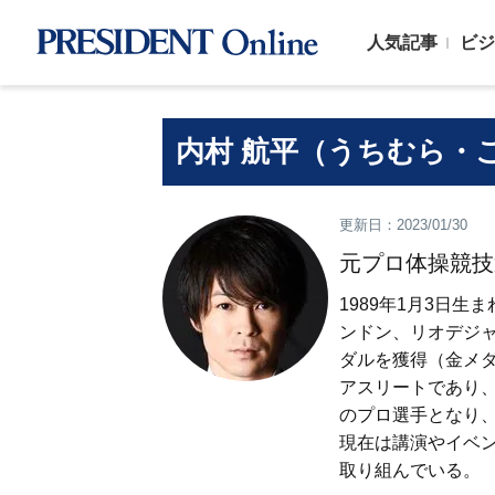
人気記事
ビジ
内村 航平（うちむら・
更新日：2023/01/30
元プロ体操競技
1989年1月3日
ンドン、リオデジャ
ダルを獲得（金メダ
アスリートであり、
のプロ選手となり、
現在は講演やイベ
取り組んでいる。