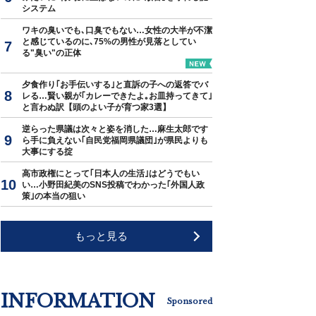
システム
ワキの臭いでも､口臭でもない…女性の大半が不潔
と感じているのに､75%の男性が見落としてい
る"臭い"の正体
夕食作り｢お手伝いする｣と直訴の子への返答でバ
レる…賢い親が｢カレーできたよ｡お皿持ってきて｣
と言わぬ訳【頭のよい子が育つ家3選】
逆らった県議は次々と姿を消した…麻生太郎です
ら手に負えない｢自民党福岡県議団｣が県民よりも
大事にする掟
高市政権にとって｢日本人の生活｣はどうでもい
い…小野田紀美のSNS投稿でわかった｢外国人政
策｣の本当の狙い
もっと見る
INFORMATION
Sponsored