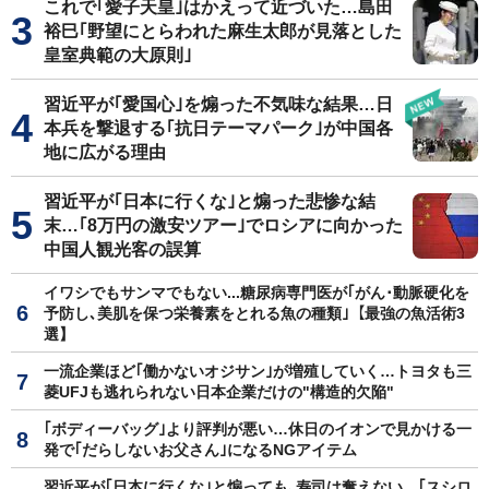
これで｢愛子天皇｣はかえって近づいた…島田
裕巳｢野望にとらわれた麻生太郎が見落とした
皇室典範の大原則｣
習近平が｢愛国心｣を煽った不気味な結果…日
本兵を撃退する｢抗日テーマパーク｣が中国各
地に広がる理由
習近平が｢日本に行くな｣と煽った悲惨な結
末…｢8万円の激安ツアー｣でロシアに向かった
中国人観光客の誤算
イワシでもサンマでもない...糖尿病専門医が｢がん･動脈硬化を
予防し､美肌を保つ栄養素をとれる魚の種類｣【最強の魚活術3
選】
一流企業ほど｢働かないオジサン｣が増殖していく…トヨタも三
菱UFJも逃れられない日本企業だけの"構造的欠陥"
｢ボディーバッグ｣より評判が悪い…休日のイオンで見かける一
発で｢だらしないお父さん｣になるNGアイテム
習近平が｢日本に行くな｣と煽っても､寿司は奪えない…｢スシロ