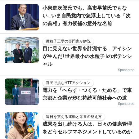
小泉進次郎氏でも、高市早苗氏でもな
い...いま自民党内で急浮上している「次
の首相」有力候補の意外な名前
微粒子工学の専門家が解説
目に見えない世界を計測する…アイシン
が生んだ｢世界最小の水粒子｣のポテンシ
ャル
Sponsored
官民で挑むHTTアクション
電力を「へらす・つくる・ためる」で東
京都と企業が歩む持続可能社会への道
Sponsored
毎日を支える運動と栄養の整え方
成果を出し続ける人は、日々の健康管理
をどうセルフマネジメントしているのか