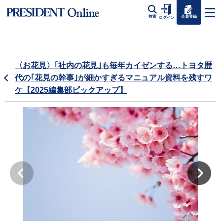
会員登録
検索
ログイン
〈お花見〉｢社内の花見｣も毎年カイゼンする…トヨタ歴
代の｢花見の幹事｣が細かすぎるマニュアル資料を残すワ
ケ【2025編集部ピックアップ】