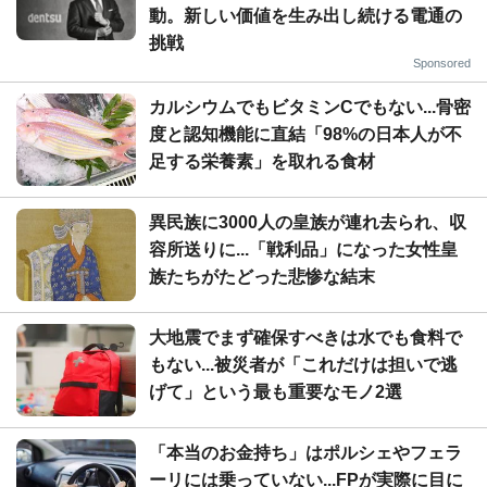
動。新しい価値を生み出し続ける電通の
挑戦
Sponsored
カルシウムでもビタミンCでもない...骨密
度と認知機能に直結「98%の日本人が不
足する栄養素」を取れる食材
異民族に3000人の皇族が連れ去られ、収
容所送りに...「戦利品」になった女性皇
族たちがたどった悲惨な結末
大地震でまず確保すべきは水でも食料で
もない...被災者が「これだけは担いで逃
げて」という最も重要なモノ2選
「本当のお金持ち」はポルシェやフェラ
ーリには乗っていない...FPが実際に目に