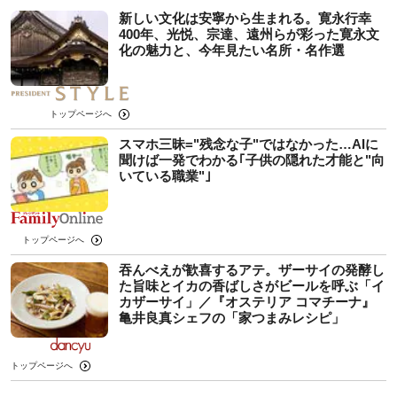
新しい文化は安寧から生まれる。寛永行幸
400年、光悦、宗達、遠州らが彩った寛永文
化の魅力と、今年見たい名所・名作選
トップページへ
スマホ三昧="残念な子"ではなかった…AIに
聞けば一発でわかる｢子供の隠れた才能と"向
いている職業"｣
トップページへ
吞んべえが歓喜するアテ。ザーサイの発酵し
た旨味とイカの香ばしさがビールを呼ぶ「イ
カザーサイ」／『オステリア コマチーナ』
⻲井良真シェフの「家つまみレシピ」
トップページへ