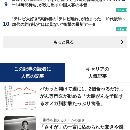
ー14時間待ち｣が映し出す中国人客の本音
"テレビ大好き"高齢者の｢テレビ離れ｣が始まった…10代後半～
20代の約7割が"ほぼ見ない"衝撃の最新データ
もっと見る
この記事の読者に
キャリアの
人気の記事
人気記事
パカッと開けて週に1、2個食べるだけ...
がん専門医が勧める「大腸がんを予防す
るオメガ脂肪酸たっぷり食品」
期待を超えるチームの強さ
「さすが」の一言に込められた驚きや感