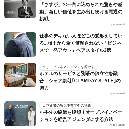
「さすが」の一言に込められた驚きや感
動。新しい価値を生み出し続ける電通の
挑戦
Sponsored
仕事のデキない人ほどこの髪形をしてい
る...相手から全く信頼されない「ビジネ
スで一発アウト」ヘアスタイル3選
忙しいビジネスパーソンを癒やす
ホテルのサービスと別荘の独立性を融
合…シェア別荘｢GLAMDAY STYLE｣の
魅力
Sponsored
日本企業の新規事業開発の課題
小手先の協業を脱却！オープンイノベー
ションを経営アジェンダにする方法
Sponsored