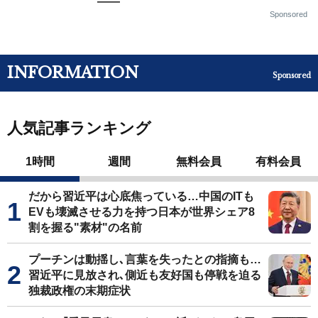
——
Sponsored
INFORMATION
Sponsored
人気記事ランキング
1時間
週間
無料会員
有料会員
だから習近平は心底焦っている…中国のITも
EVも壊滅させる力を持つ日本が世界シェア8
割を握る"素材"の名前
プーチンは動揺し､言葉を失ったとの指摘も…
習近平に見放され､側近も友好国も停戦を迫る
独裁政権の末期症状