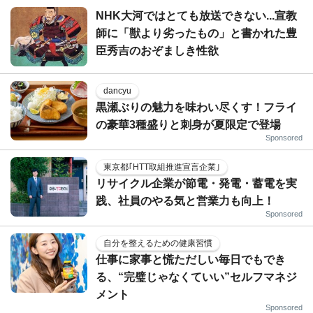
NHK大河ではとても放送できない...宣教
師に「獣より劣ったもの」と書かれた豊
臣秀吉のおぞましき性欲
dancyu
黒瀬ぶりの魅力を味わい尽くす！フライ
の豪華3種盛りと刺身が夏限定で登場
Sponsored
東京都｢HTT取組推進宣言企業｣
リサイクル企業が節電・発電・蓄電を実
践、社員のやる気と営業力も向上！
Sponsored
自分を整えるための健康習慣
仕事に家事と慌ただしい毎日でもでき
る、“完璧じゃなくていい”セルフマネジ
メント
Sponsored