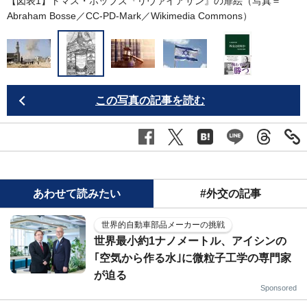
【図表1】トマス・ホッブズ『リヴァイアサン』の扉絵（写真＝
Abraham Bosse／CC-PD-Mark／
Wikimedia Commons
）
この写真の記事を読む
あわせて読みたい
#外交の記事
世界的自動車部品メーカーの挑戦
世界最小約1ナノメートル、アイシンの
｢空気から作る水｣に微粒子工学の専門家
が迫る
Sponsored