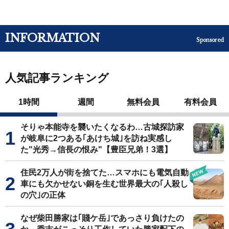
INFORMATION
Sponsored
人気記事ランキング
1時間
週間
無料会員
有料会員
そりゃ本能寺を襲いたくなるわ…古城探訪家
が岐阜に2つある｢あけち城｣を訪ね実感し
た"光秀→信長の恨み"【豊臣兄弟！3選】
住民2万人が街を捨てた…スマホにも電気自動
車にも欠かせない銅を生む世界最大の｢人殺し
の穴｣の正体
なぜ柴田勝家は｢賤ケ岳｣であっさり負けたの