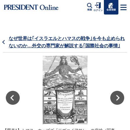
会員登録
検索
ログイン
なぜ世界は｢イスラエルとハマスの戦争｣を今も止められ
ないのか…外交の専門家が解説する｢国際社会の事情｣