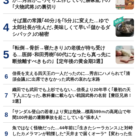
か…秀吉がこっそり工作していた勝家配下の
｢大物武将｣の裏切り
そば屋の常識｢40分｣を｢5分｣に変えた…ゆで
太郎社長が生んだ､美味しくて早い｢儲かるダ
シパック｣の秘密
｢転倒→骨折→寝たきり｣の老後が待ち受け
る…医師･和田秀樹｢60代になったら真っ先に
断捨離すべきもの｣【定年後の黄金期3選】
信長を支える四天王の一人だったのに…秀吉にハメられて｢清
須会議｣に出席できなかった武将の哀れな末路
織田でも武田でも上杉でもない…信長より20年早く｢最初の天
下人｣になった､教科書に載らない戦国武将の名前【豊臣兄弟！
3選】
｢サンダル登山の若者｣より実は危険…標高599ｍの高尾山で年
間100件超の遭難事故を起こしている"張本人"
魚ではなく怪物だった…44年前に｢生きたシーラカンス｣と対峙
したカメラマンが戦慄した"天井まで届くオーラ"【変わった生