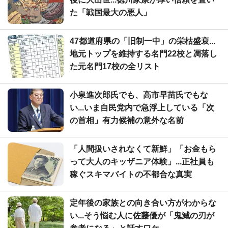
た「戦国最大の悪人」
47都道府県の「旧制一中」の栄枯盛衰...
地元トップを維持する名門22校と凋落し
た元名門17校の全リスト
小泉進次郎氏でも、高市早苗氏でもな
い...いま自民党内で急浮上している「次
の首相」有力候補の意外な名前
「人間扱いされなくて新鮮」「お金もら
って大人のキッザニア体験」...正社員も
稼ぐスキマバイトの不都合な真実
定年後の家族との向き合い方がわからな
い...そう悩む人に佐藤優が「鬼滅の刃が