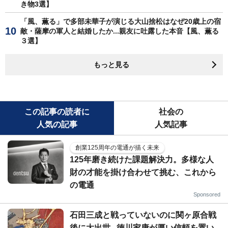
き物3選】
「風、薫る」で多部未華子が演じる大山捨松はなぜ20歳上の宿
敵・薩摩の軍人と結婚したか...親友に吐露した本音【風、薫る
３選】
もっと見る
この記事の読者に
社会の
人気の記事
人気記事
創業125周年の電通が描く未来
125年磨き続けた課題解決力。多様な人
財の才能を掛け合わせて挑む、これから
の電通
Sponsored
石田三成と戦っていないのに関ヶ原合戦
後に大出世...徳川家康が厚い信頼を置い