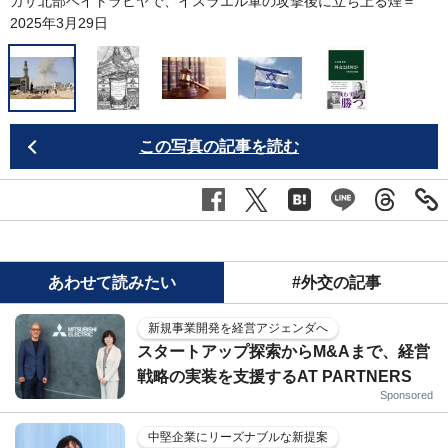
ガザ北部ベイトラヒヤで、イスラエル軍の攻撃後に立ち上る煙＝
2025年3月29日
A
この写真の記事を読む
あわせて読みたい
#外交の記事
新規事業開発を経営アジェンダへ
スタートアップ探索からM&Aまで、経営
戦略の実装を支援するAT PARTNERS
Sponsored
中堅企業にリーズナブルな新提案