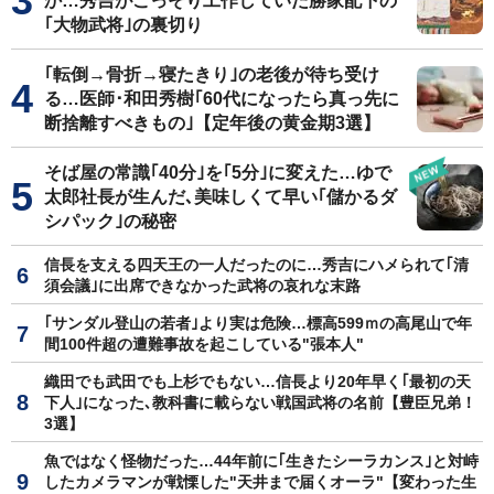
か…秀吉がこっそり工作していた勝家配下の
｢大物武将｣の裏切り
｢転倒→骨折→寝たきり｣の老後が待ち受け
る…医師･和田秀樹｢60代になったら真っ先に
断捨離すべきもの｣【定年後の黄金期3選】
そば屋の常識｢40分｣を｢5分｣に変えた…ゆで
太郎社長が生んだ､美味しくて早い｢儲かるダ
シパック｣の秘密
信長を支える四天王の一人だったのに…秀吉にハメられて｢清
須会議｣に出席できなかった武将の哀れな末路
｢サンダル登山の若者｣より実は危険…標高599ｍの高尾山で年
間100件超の遭難事故を起こしている"張本人"
織田でも武田でも上杉でもない…信長より20年早く｢最初の天
下人｣になった､教科書に載らない戦国武将の名前【豊臣兄弟！
3選】
魚ではなく怪物だった…44年前に｢生きたシーラカンス｣と対峙
したカメラマンが戦慄した"天井まで届くオーラ"【変わった生