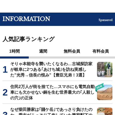
INFORMATION
Sponsored
人気記事ランキング
1時間
週間
無料会員
有料会員
そりゃ本能寺を襲いたくなるわ…古城探訪家
が岐阜に2つある｢あけち城｣を訪ね実感し
た"光秀→信長の恨み"【豊臣兄弟！3選】
住民2万人が街を捨てた…スマホにも電気自動
車にも欠かせない銅を生む世界最大の｢人殺し
の穴｣の正体
なぜ柴田勝家は｢賤ケ岳｣であっさり負けたの