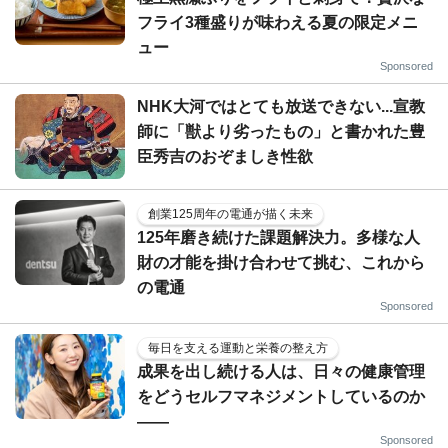
フライ3種盛りが味わえる夏の限定メニ
ュー
Sponsored
NHK大河ではとても放送できない...宣教
師に「獣より劣ったもの」と書かれた豊
臣秀吉のおぞましき性欲
創業125周年の電通が描く未来
125年磨き続けた課題解決力。多様な人
財の才能を掛け合わせて挑む、これから
の電通
Sponsored
毎日を支える運動と栄養の整え方
成果を出し続ける人は、日々の健康管理
をどうセルフマネジメントしているのか
——
Sponsored