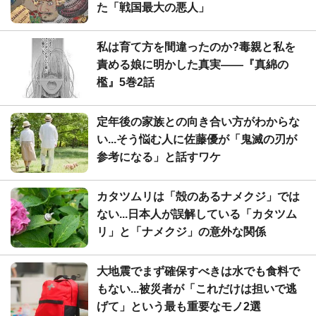
た「戦国最大の悪人」
私は育て方を間違ったのか?毒親と私を
責める娘に明かした真実――『真綿の
檻』5巻2話
定年後の家族との向き合い方がわからな
い...そう悩む人に佐藤優が「鬼滅の刃が
参考になる」と話すワケ
カタツムリは「殻のあるナメクジ」では
ない...日本人が誤解している「カタツム
リ」と「ナメクジ」の意外な関係
大地震でまず確保すべきは水でも食料で
もない...被災者が「これだけは担いで逃
げて」という最も重要なモノ2選