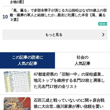
き物3選】
「風、薫る」で多部未華子が演じる大山捨松はなぜ20歳上の宿
敵・薩摩の軍人と結婚したか...親友に吐露した本音【風、薫る
３選】
もっと見る
この記事の読者に
社会の
人気の記事
人気記事
47都道府県の「旧制一中」の栄枯盛衰...
地元トップを維持する名門22校と凋落し
た元名門17校の全リスト
石田三成と戦っていないのに関ヶ原合戦
後に大出世...徳川家康が厚い信頼を置い