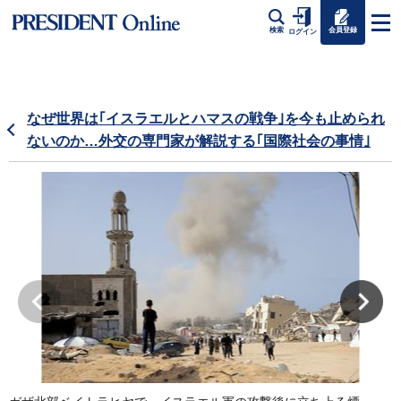
会員登録
検索
ログイン
なぜ世界は｢イスラエルとハマスの戦争｣を今も止められ
ないのか…外交の専門家が解説する｢国際社会の事情｣