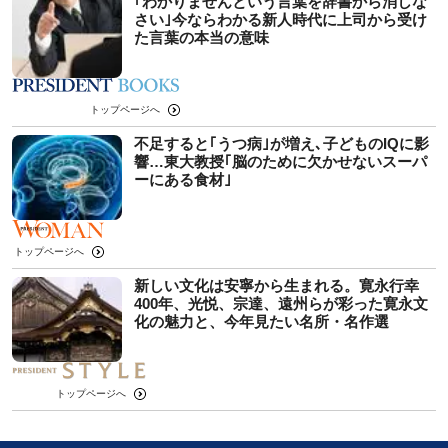
｢わかりませんという言葉を辞書から消しな
さい｣今ならわかる新人時代に上司から受け
た言葉の本当の意味
トップページへ
不足すると｢うつ病｣が増え､子どものIQに影
響…東大教授｢脳のために欠かせないスーパ
ーにある食材｣
トップページへ
新しい文化は安寧から生まれる。寛永行幸
400年、光悦、宗達、遠州らが彩った寛永文
化の魅力と、今年見たい名所・名作選
トップページへ