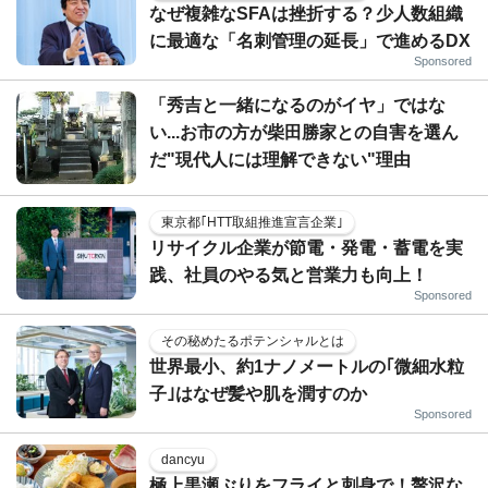
なぜ複雑なSFAは挫折する？少人数組織
に最適な「名刺管理の延長」で進めるDX
Sponsored
「秀吉と一緒になるのがイヤ」ではな
い...お市の方が柴田勝家との自害を選ん
だ"現代人には理解できない"理由
東京都｢HTT取組推進宣言企業｣
リサイクル企業が節電・発電・蓄電を実
践、社員のやる気と営業力も向上！
Sponsored
その秘めたるポテンシャルとは
世界最小、約1ナノメートルの｢微細水粒
子｣はなぜ髪や肌を潤すのか
Sponsored
dancyu
極上黒瀬ぶりをフライと刺身で！贅沢な