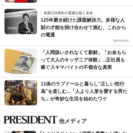
創業125周年の電通が描く未来
125年磨き続けた課題解決力。多様な人
財の才能を掛け合わせて挑む、これから
の電通
Sponsored
「人間扱いされなくて新鮮」「お金もら
って大人のキッザニア体験」...正社員も
稼ぐスキマバイトの不都合な真実
11体のラブドールと暮らし"正しい性行
為"を楽しむ...「人より人形を愛する男た
ち」が奇妙な生活を始めたワケ