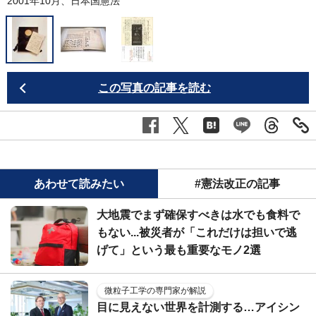
2001年10月、日本国憲法
日
C
この写真の記事を読む
あわせて読みたい
#憲法改正の記事
大地震でまず確保すべきは水でも食料で
もない...被災者が「これだけは担いで逃
げて」という最も重要なモノ2選
微粒子工学の専門家が解説
目に見えない世界を計測する…アイシン