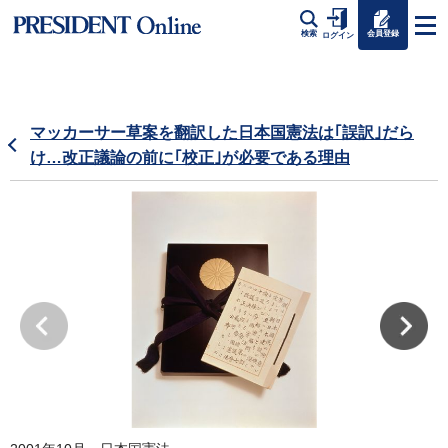
会員登録
検索
ログイン
マッカーサー草案を翻訳した日本国憲法は｢誤訳｣だら
け…改正議論の前に｢校正｣が必要である理由