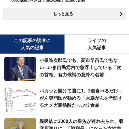
の大混雑｣をさばくJR東海の"真逆の見解"
もっと見る
この記事の読者に
ライフの
人気の記事
人気記事
小泉進次郎氏でも、高市早苗氏でもな
い...いま自民党内で急浮上している「次
の首相」有力候補の意外な名前
パカッと開けて週に1、2個食べるだけ...
がん専門医が勧める「大腸がんを予防す
るオメガ脂肪酸たっぷり食品」
異民族に3000人の皇族が連れ去られ、収
容所送りに...「戦利品」になった女性皇