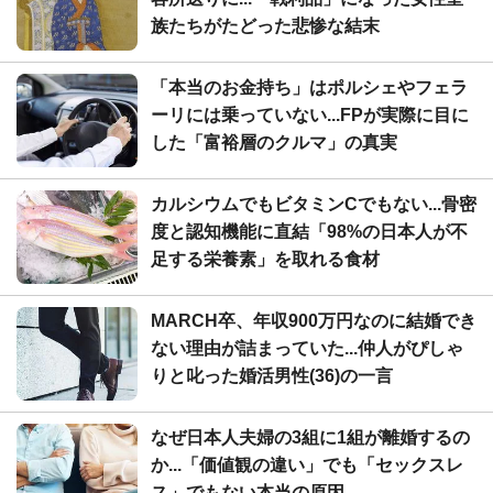
族たちがたどった悲惨な結末
「本当のお金持ち」はポルシェやフェラ
ーリには乗っていない...FPが実際に目に
した「富裕層のクルマ」の真実
カルシウムでもビタミンCでもない...骨密
度と認知機能に直結「98%の日本人が不
足する栄養素」を取れる食材
MARCH卒、年収900万円なのに結婚でき
ない理由が詰まっていた...仲人がぴしゃ
りと叱った婚活男性(36)の一言
なぜ日本人夫婦の3組に1組が離婚するの
か...「価値観の違い」でも「セックスレ
ス」でもない本当の原因