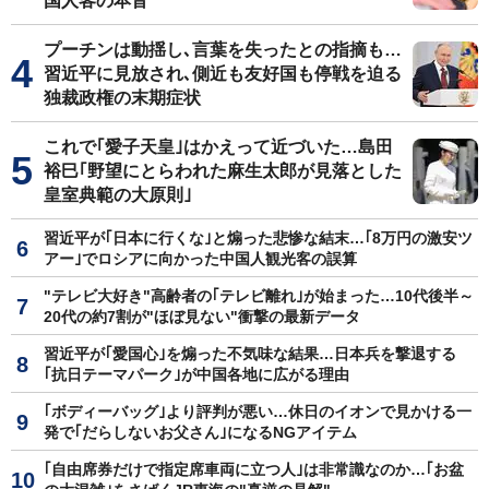
国人客の本音
プーチンは動揺し､言葉を失ったとの指摘も…
習近平に見放され､側近も友好国も停戦を迫る
独裁政権の末期症状
これで｢愛子天皇｣はかえって近づいた…島田
裕巳｢野望にとらわれた麻生太郎が見落とした
皇室典範の大原則｣
習近平が｢日本に行くな｣と煽った悲惨な結末…｢8万円の激安ツ
アー｣でロシアに向かった中国人観光客の誤算
"テレビ大好き"高齢者の｢テレビ離れ｣が始まった…10代後半～
20代の約7割が"ほぼ見ない"衝撃の最新データ
習近平が｢愛国心｣を煽った不気味な結果…日本兵を撃退する
｢抗日テーマパーク｣が中国各地に広がる理由
｢ボディーバッグ｣より評判が悪い…休日のイオンで見かける一
発で｢だらしないお父さん｣になるNGアイテム
｢自由席券だけで指定席車両に立つ人｣は非常識なのか…｢お盆