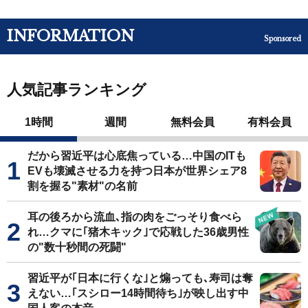
INFORMATION
Sponsored
人気記事ランキング
1時間
週間
無料会員
有料会員
だから習近平は心底焦っている…中国のITも
EVも壊滅させる力を持つ日本が世界シェア8
割を握る"素材"の名前
耳の後ろから流血､指の肉をごっそり食べら
れ…クマに｢猪木キック｣で応戦した36歳男性
の"数十秒間の死闘"
習近平が｢日本に行くな｣と煽っても､寿司は奪
えない…｢スシロー14時間待ち｣が映し出す中