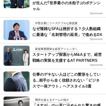
が生んだ｢世界最小の水粒子｣のポテンシ
ャル
Sponsored
中堅企業にリーズナブルな新提案
なぜ複雑なSFAは挫折する？少人数組織
に最適な「名刺管理の延長」で進めるDX
Sponsored
新規事業開発を経営アジェンダへ
スタートアップ探索からM&Aまで、経営
戦略の実装を支援するAT PARTNERS
Sponsored
仕事のデキない人ほどこの髪形をしてい
る...相手から全く信頼されない「ビジネ
スで一発アウト」ヘアスタイル3選
期待を超えるチームの強さ
「さすが」の一言に込められた驚きや感