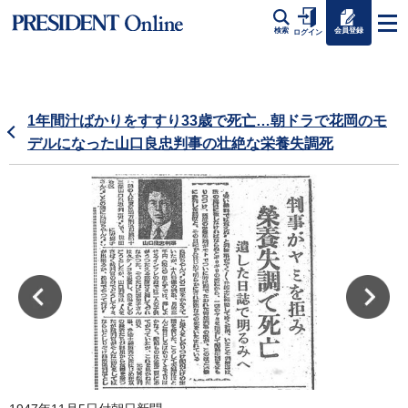
会員登録
検索
ログイン
1年間汁ばかりをすすり33歳で死亡…朝ドラで花岡のモ
デルになった山口良忠判事の壮絶な栄養失調死