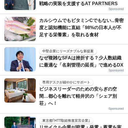
戦略の実装を支援するAT PARTNERS
Sponsored
カルシウムでもビタミンCでもない...骨密
度と認知機能に直結「98%の日本人が不
足する栄養素」を取れる食材
中堅企業にリーズナブルな新提案
なぜ複雑なSFAは挫折する？少人数組織
に最適な「名刺管理の延長」で進めるDX
Sponsored
専用デスクが細やかにサポート
ビジネスリーダーのための安らぎの空
間…都心を離れて軽井沢の「シェア別
荘」へ！
Sponsored
東京都｢HTT取組推進宣言企業｣
リサイクル企業が節電・発電・蓄電を実