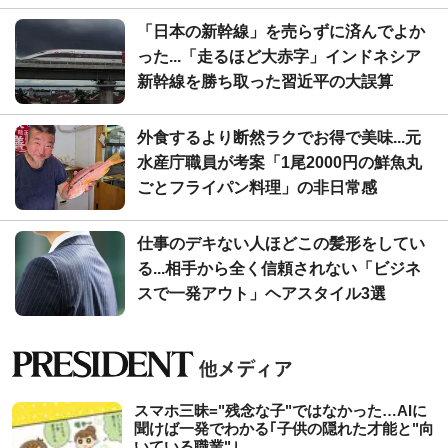
「日本の新幹線」を売らずに済んでよか
った...「走るほど大赤字」インドネシア
新幹線を勝ち取った習近平の大誤算
外食するより断然ラクでお得で美味...元
水産庁職員が考案「1尾2000円の鮮魚丸
ごとフライパン料理」の非日常感
仕事のデキない人ほどこの髪形をしてい
る...相手から全く信頼されない「ビジネ
スで一発アウト」ヘアスタイル3選
スマホ三昧="残念な子"ではなかった…AIに
聞けば一発でわかる｢子供の隠れた才能と"向
いている職業"｣