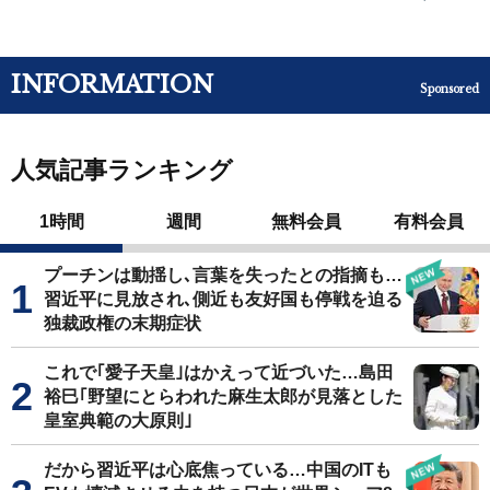
INFORMATION
Sponsored
人気記事ランキング
1時間
週間
無料会員
有料会員
プーチンは動揺し､言葉を失ったとの指摘も…
習近平に見放され､側近も友好国も停戦を迫る
独裁政権の末期症状
これで｢愛子天皇｣はかえって近づいた…島田
裕巳｢野望にとらわれた麻生太郎が見落とした
皇室典範の大原則｣
だから習近平は心底焦っている…中国のITも