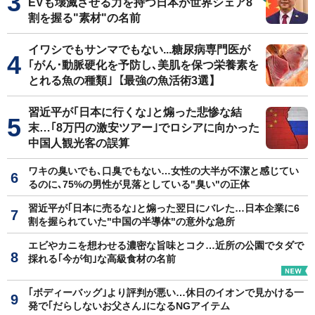
EVも壊滅させる力を持つ日本が世界シェア8
割を握る"素材"の名前
イワシでもサンマでもない...糖尿病専門医が
｢がん･動脈硬化を予防し､美肌を保つ栄養素を
とれる魚の種類｣【最強の魚活術3選】
習近平が｢日本に行くな｣と煽った悲惨な結
末…｢8万円の激安ツアー｣でロシアに向かった
中国人観光客の誤算
ワキの臭いでも､口臭でもない…女性の大半が不潔と感じてい
るのに､75%の男性が見落としている"臭い"の正体
習近平が｢日本に売るな｣と煽った翌日にバレた…日本企業に6
割を握られていた"中国の半導体"の意外な急所
エビやカニを想わせる濃密な旨味とコク…近所の公園でタダで
採れる｢今が旬｣な高級食材の名前
｢ボディーバッグ｣より評判が悪い…休日のイオンで見かける一
発で｢だらしないお父さん｣になるNGアイテム