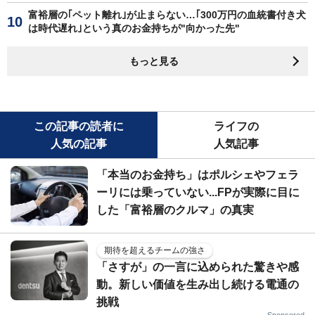
富裕層の｢ペット離れ｣が止まらない…｢300万円の血統書付き犬
は時代遅れ｣という真のお金持ちが"向かった先"
もっと見る
この記事の読者に
ライフの
人気の記事
人気記事
「本当のお金持ち」はポルシェやフェラ
ーリには乗っていない...FPが実際に目に
した「富裕層のクルマ」の真実
期待を超えるチームの強さ
「さすが」の一言に込められた驚きや感
動。新しい価値を生み出し続ける電通の
挑戦
Sponsored