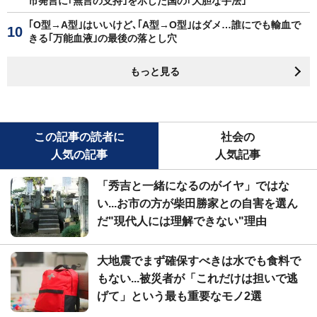
市発言に｢無言の支持｣を示した国の｢大胆な手法｣
｢O型→A型｣はいいけど､｢A型→O型｣はダメ…誰にでも輸血で
きる｢万能血液｣の最後の落とし穴
もっと見る
この記事の読者に
社会の
人気の記事
人気記事
「秀吉と一緒になるのがイヤ」ではな
い...お市の方が柴田勝家との自害を選ん
だ"現代人には理解できない"理由
大地震でまず確保すべきは水でも食料で
もない...被災者が「これだけは担いで逃
げて」という最も重要なモノ2選