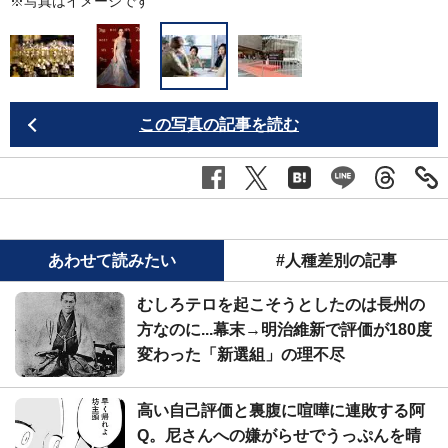
8
※写真はイメージです
この写真の記事を読む
あわせて読みたい
#人種差別の記事
むしろテロを起こそうとしたのは長州の
方なのに...幕末→明治維新で評価が180度
変わった「新選組」の理不尽
高い自己評価と裏腹に喧嘩に連敗する阿
Q。尼さんへの嫌がらせでうっぷんを晴