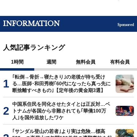
INFORMATION
Sponsored
人気記事ランキング
1時間
週間
無料会員
有料会員
｢転倒→骨折→寝たきり｣の老後が待ち受け
る…医師･和田秀樹｢60代になったら真っ先に
断捨離すべきもの｣【定年後の黄金期3選】
中国系住民を同化させたタイとは正反対…ベ
トナムが各国から非難されても｢華僑100万
人｣を国外追放したワケ
｢サンダル登山の若者｣より実は危険…標高