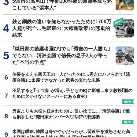
599ｍの高尾山で年間100件超の遭難事故を起
こしている"張本人"
鉄と鋼鉄の違いを知らなかったために1700万
人超が死亡…毛沢東の｢大躍進政策｣の悲劇的
結末
｢織田家の後継者選び｣でも｢秀吉の一人勝ち｣
でもない…清洲会議で信長の息子2人が争っ
た"本当の争点"
信長を支える四天王の一人だったのに…秀吉にハメられて｢清
須会議｣に出席できなかった武将の哀れな末路
不足すると｢うつ病｣が増え､子どものIQに影響…東大教授｢脳の
ために欠かせないスーパーにある食材｣
秀吉よりも大役を任されたのに､使い捨てに…｢清須会議｣で最
も損をした"織田家ナンバー2の武将"の転落劇
米国は曖昧､韓国は冷ややかだったが…習近平を激怒させた高