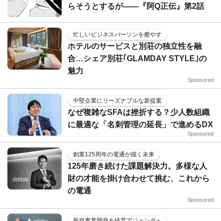
らそうとするが――『阿Q正伝』第2話
忙しいビジネスパーソンを癒やす
ホテルのサービスと別荘の独立性を融
合…シェア別荘｢GLAMDAY STYLE｣の
魅力
Sponsored
中堅企業にリーズナブルな新提案
なぜ複雑なSFAは挫折する？少人数組織
に最適な「名刺管理の延長」で進めるDX
Sponsored
創業125周年の電通が描く未来
125年磨き続けた課題解決力。多様な人
財の才能を掛け合わせて挑む、これから
の電通
Sponsored
新規事業開発を経営アジェンダへ