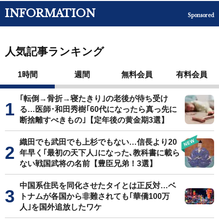
INFORMATION
Sponsored
人気記事ランキング
1時間
週間
無料会員
有料会員
｢転倒→骨折→寝たきり｣の老後が待ち受け
る…医師･和田秀樹｢60代になったら真っ先に
断捨離すべきもの｣【定年後の黄金期3選】
織田でも武田でも上杉でもない…信長より20
年早く｢最初の天下人｣になった､教科書に載ら
ない戦国武将の名前【豊臣兄弟！3選】
中国系住民を同化させたタイとは正反対…ベ
トナムが各国から非難されても｢華僑100万
人｣を国外追放したワケ