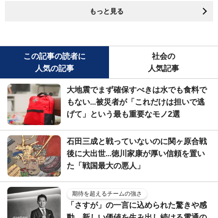
もっと見る
この記事の読者に
社会の
人気の記事
人気記事
大地震でまず確保すべきは水でも食料で
もない...被災者が「これだけは担いで逃
げて」という最も重要なモノ2選
石田三成と戦っていないのに関ヶ原合戦
後に大出世...徳川家康が厚い信頼を置い
た「戦国最大の悪人」
期待を超えるチームの強さ
「さすが」の一言に込められた驚きや感
動。新しい価値を生み出し続ける電通の