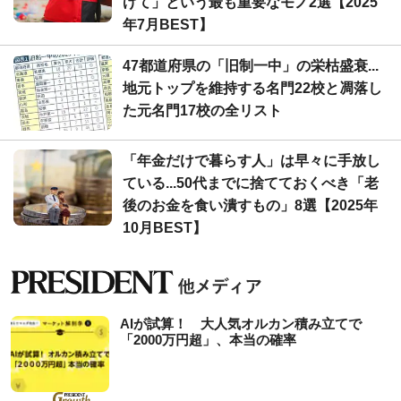
げて」という最も重要なモノ2選【2025
年7月BEST】
47都道府県の「旧制一中」の栄枯盛衰...
地元トップを維持する名門22校と凋落し
た元名門17校の全リスト
「年金だけで暮らす人」は早々に手放し
ている...50代までに捨てておくべき「老
後のお金を食い潰すもの」8選【2025年
10月BEST】
AIが試算！ 大人気オルカン積み立てで
「2000万円超」、本当の確率