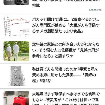
挑戦
Sponsored
パカッと開けて週に1、2個食べるだけ...
がん専門医が勧める「大腸がんを予防す
るオメガ脂肪酸たっぷり食品」
定年後の家族との向き合い方がわからな
い...そう悩む人に佐藤優が「鬼滅の刃が
参考になる」と話すワケ
私は育て方を間違ったのか?毒親と私を
責める娘に明かした真実――『真綿の
檻』5巻2話
大地震でまず確保すべきは水でも食料で
もない...被災者が「これだけは担いで逃