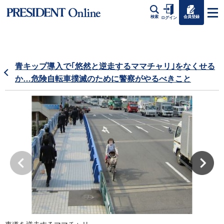
会員登録
検索
ログイン
青キップ導入で｢悠然と逆走するママチャリ｣をなくせる
か…危険自転車撲滅のために警察がやるべきこと