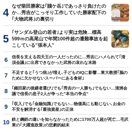
なぜ柴田勝家は｢賤ケ岳｣であっさり負けたの
か…秀吉がこっそり工作していた勝家配下の
｢大物武将｣の裏切り
｢サンダル登山の若者｣より実は危険…標高
599ｍの高尾山で年間100件超の遭難事故を起
こしている"張本人"
信長を支える四天王の一人だったのに…秀吉にハメられて｢清
須会議｣に出席できなかった武将の哀れな末路
不足すると｢うつ病｣が増え､子どものIQに影響…東大教授｢脳の
ために欠かせないスーパーにある食材｣
｢織田家の後継者選び｣でも｢秀吉の一人勝ち｣でもない…清洲会
議で信長の息子2人が争った"本当の争点"
｢収入｣でも｢金融知識｣でもない…物価高にも動じない､お金の
不安を解消する｢最強資産｣の正体
鉄と鋼鉄の違いを知らなかったために1700万人超が死亡…毛沢
東の｢大躍進政策｣の悲劇的結末