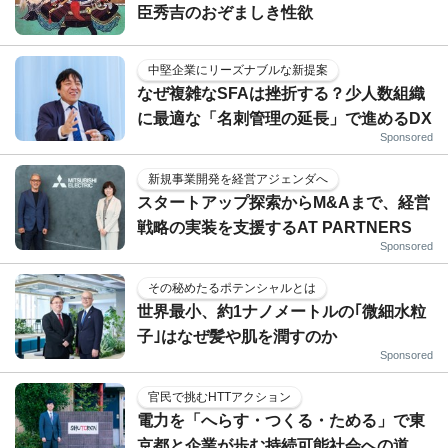
臣秀吉のおぞましき性欲
中堅企業にリーズナブルな新提案
なぜ複雑なSFAは挫折する？少人数組織
に最適な「名刺管理の延長」で進めるDX
Sponsored
新規事業開発を経営アジェンダへ
スタートアップ探索からM&Aまで、経営
戦略の実装を支援するAT PARTNERS
Sponsored
その秘めたるポテンシャルとは
世界最小、約1ナノメートルの｢微細水粒
子｣はなぜ髪や肌を潤すのか
Sponsored
官民で挑むHTTアクション
電力を「へらす・つくる・ためる」で東
京都と企業が歩む持続可能社会への道