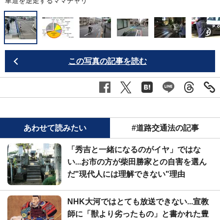
車道を逆走するママチャリ
この写真の記事を読む
あわせて読みたい
#道路交通法の記事
「秀吉と一緒になるのがイヤ」ではな
い...お市の方が柴田勝家との自害を選ん
だ"現代人には理解できない"理由
NHK大河ではとても放送できない...宣教
師に「獣より劣ったもの」と書かれた豊