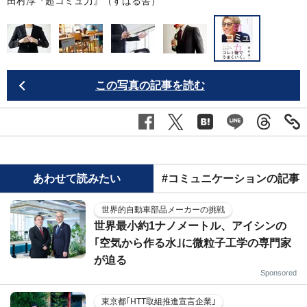
田村淳『超コミュ力』（すばる舎）
この写真の記事を読む
あわせて読みたい
#コミュニケーションの記事
世界的自動車部品メーカーの挑戦
世界最小約1ナノメートル、アイシンの
｢空気から作る水｣に微粒子工学の専門家
が迫る
Sponsored
東京都｢HTT取組推進宣言企業｣