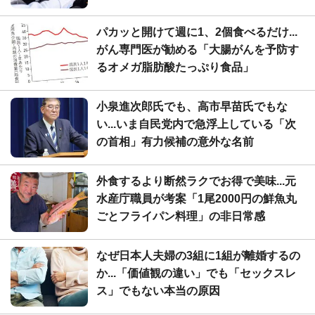
パカッと開けて週に1、2個食べるだけ...
がん専門医が勧める「大腸がんを予防す
るオメガ脂肪酸たっぷり食品」
小泉進次郎氏でも、高市早苗氏でもな
い...いま自民党内で急浮上している「次
の首相」有力候補の意外な名前
外食するより断然ラクでお得で美味...元
水産庁職員が考案「1尾2000円の鮮魚丸
ごとフライパン料理」の非日常感
なぜ日本人夫婦の3組に1組が離婚するの
か...「価値観の違い」でも「セックスレ
ス」でもない本当の原因