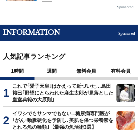
——
Sponsored
INFORMATION
Sponsored
人気記事ランキング
1時間
週間
無料会員
有料会員
これで｢愛子天皇｣はかえって近づいた…島田
裕巳｢野望にとらわれた麻生太郎が見落とした
皇室典範の大原則｣
イワシでもサンマでもない...糖尿病専門医が
｢がん･動脈硬化を予防し､美肌を保つ栄養素を
とれる魚の種類｣【最強の魚活術3選】