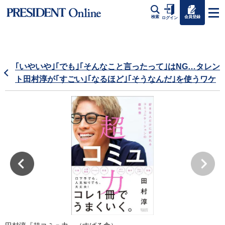
会員登録
検索
ログイン
｢いやいや｣｢でも｣｢そんなこと言ったって｣はNG…タレン
ト田村淳が｢すごい｣｢なるほど｣｢そうなんだ｣を使うワケ