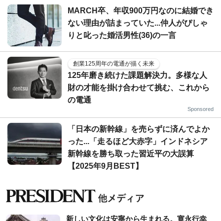
MARCH卒、年収900万円なのに結婚でき
ない理由が詰まっていた...仲人がぴしゃ
りと叱った婚活男性(36)の一言
創業125周年の電通が描く未来
125年磨き続けた課題解決力。多様な人
財の才能を掛け合わせて挑む、これから
の電通
Sponsored
「日本の新幹線」を売らずに済んでよか
った...「走るほど大赤字」インドネシア
新幹線を勝ち取った習近平の大誤算
【2025年9月BEST】
新しい文化は安寧から生まれる。寛永行幸