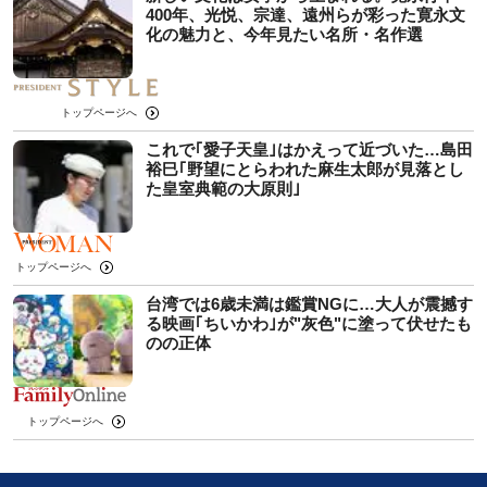
400年、光悦、宗達、遠州らが彩った寛永文
化の魅力と、今年見たい名所・名作選
トップページへ
これで｢愛子天皇｣はかえって近づいた…島田
裕巳｢野望にとらわれた麻生太郎が見落とし
た皇室典範の大原則｣
トップページへ
台湾では6歳未満は鑑賞NGに…大人が震撼す
る映画｢ちいかわ｣が"灰色"に塗って伏せたも
のの正体
トップページへ