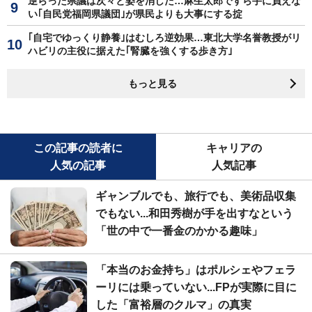
逆らった県議は次々と姿を消した…麻生太郎ですら手に負えな
い｢自民党福岡県議団｣が県民よりも大事にする掟
｢自宅でゆっくり静養｣はむしろ逆効果…東北大学名誉教授がリ
ハビリの主役に据えた｢腎臓を強くする歩き方｣
もっと見る
この記事の読者に
キャリアの
人気の記事
人気記事
ギャンブルでも、旅行でも、美術品収集
でもない...和田秀樹が手を出すなという
「世の中で一番金のかかる趣味」
「本当のお金持ち」はポルシェやフェラ
ーリには乗っていない...FPが実際に目に
した「富裕層のクルマ」の真実