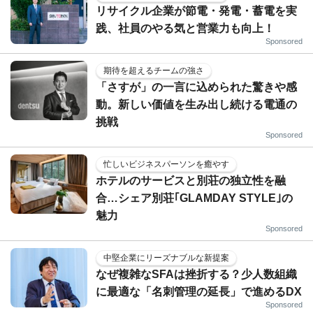
リサイクル企業が節電・発電・蓄電を実
践、社員のやる気と営業力も向上！
Sponsored
期待を超えるチームの強さ
「さすが」の一言に込められた驚きや感
動。新しい価値を生み出し続ける電通の
挑戦
Sponsored
忙しいビジネスパーソンを癒やす
ホテルのサービスと別荘の独立性を融
合…シェア別荘｢GLAMDAY STYLE｣の
魅力
Sponsored
中堅企業にリーズナブルな新提案
なぜ複雑なSFAは挫折する？少人数組織
に最適な「名刺管理の延長」で進めるDX
Sponsored