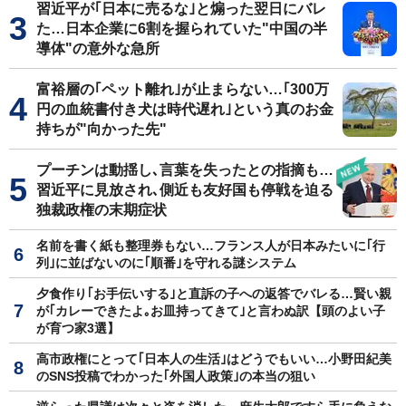
習近平が｢日本に売るな｣と煽った翌日にバレ
た…日本企業に6割を握られていた"中国の半
導体"の意外な急所
富裕層の｢ペット離れ｣が止まらない…｢300万
円の血統書付き犬は時代遅れ｣という真のお金
持ちが"向かった先"
プーチンは動揺し､言葉を失ったとの指摘も…
習近平に見放され､側近も友好国も停戦を迫る
独裁政権の末期症状
名前を書く紙も整理券もない…フランス人が日本みたいに｢行
列｣に並ばないのに｢順番｣を守れる謎システム
夕食作り｢お手伝いする｣と直訴の子への返答でバレる…賢い親
が｢カレーできたよ｡お皿持ってきて｣と言わぬ訳【頭のよい子
が育つ家3選】
高市政権にとって｢日本人の生活｣はどうでもいい…小野田紀美
のSNS投稿でわかった｢外国人政策｣の本当の狙い