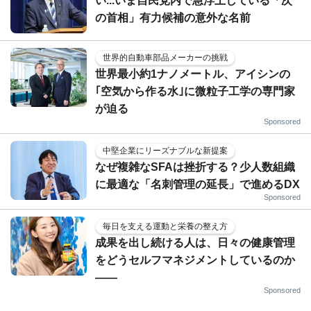
い...いま自民党内で急浮上している「次
の首相」有力候補の意外な名前
世界的自動車部品メーカーの挑戦
世界最小約1ナノメートル、アイシンの
｢空気から作る水｣に微粒子工学の専門家
が迫る
Sponsored
中堅企業にリーズナブルな新提案
なぜ複雑なSFAは挫折する？少人数組織
に最適な「名刺管理の延長」で進めるDX
Sponsored
毎日を支える運動と栄養の整え方
成果を出し続ける人は、日々の健康管理
をどうセルフマネジメントしているのか
——
Sponsored