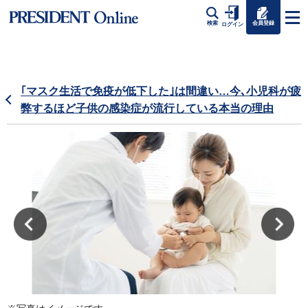
会員登録
検索
ログイン
｢マスク生活で免疫が低下した｣は間違い…今､小児科が疲
弊するほど子供の感染症が流行している本当の理由