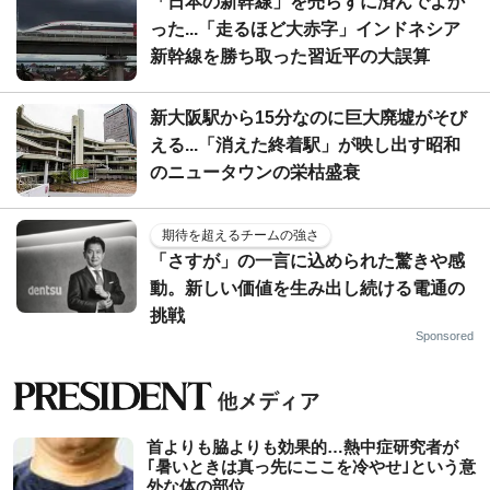
「日本の新幹線」を売らずに済んでよか
った...「走るほど大赤字」インドネシア
新幹線を勝ち取った習近平の大誤算
新大阪駅から15分なのに巨大廃墟がそび
える...「消えた終着駅」が映し出す昭和
のニュータウンの栄枯盛衰
期待を超えるチームの強さ
「さすが」の一言に込められた驚きや感
動。新しい価値を生み出し続ける電通の
挑戦
Sponsored
首よりも脇よりも効果的…熱中症研究者が
｢暑いときは真っ先にここを冷やせ｣という意
外な体の部位