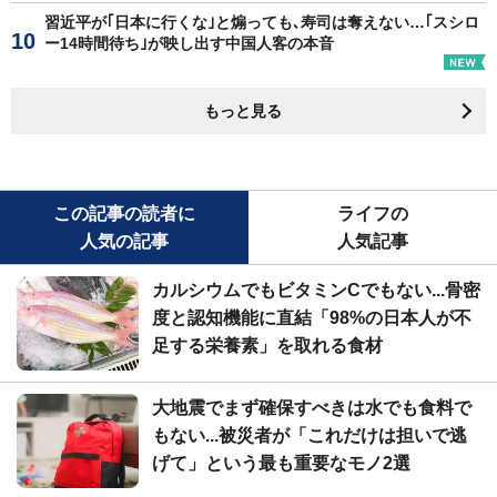
習近平が｢日本に行くな｣と煽っても､寿司は奪えない…｢スシロ
ー14時間待ち｣が映し出す中国人客の本音
もっと見る
この記事の読者に
ライフの
人気の記事
人気記事
カルシウムでもビタミンCでもない...骨密
度と認知機能に直結「98%の日本人が不
足する栄養素」を取れる食材
大地震でまず確保すべきは水でも食料で
もない...被災者が「これだけは担いで逃
げて」という最も重要なモノ2選