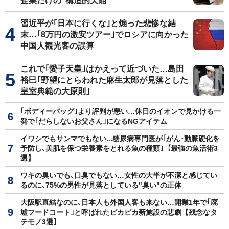
企業だけの"構造的欠陥"
習近平が｢日本に行くな｣と煽った悲惨な結
末…｢8万円の激安ツアー｣でロシアに向かった
中国人観光客の誤算
これで｢愛子天皇｣はかえって近づいた…島田
裕巳｢野望にとらわれた麻生太郎が見落とした
皇室典範の大原則｣
｢ボディーバッグ｣より評判が悪い…休日のイオンで見かける一
発で｢だらしないお父さん｣になるNGアイテム
イワシでもサンマでもない...糖尿病専門医が｢がん･動脈硬化を
予防し､美肌を保つ栄養素をとれる魚の種類｣【最強の魚活術3
選】
ワキの臭いでも､口臭でもない…女性の大半が不潔と感じてい
るのに､75%の男性が見落としている"臭い"の正体
大阪駅直結なのに､日本人も外国人客も来ない…開業1年で｢廃
墟フードコート｣と呼ばれたピカピカ新施設の悲劇【残念なタ
テモノ3選】