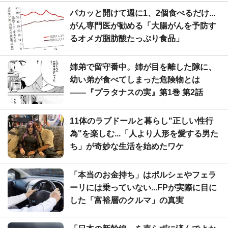
パカッと開けて週に1、2個食べるだけ...
がん専門医が勧める「大腸がんを予防す
るオメガ脂肪酸たっぷり食品」
姉弟で留守番中。姉が目を離した隙に、
幼い弟が食べてしまった危険物とは
――『プラタナスの実』第1巻 第2話
11体のラブドールと暮らし"正しい性行
為"を楽しむ...「人より人形を愛する男た
ち」が奇妙な生活を始めたワケ
「本当のお金持ち」はポルシェやフェラ
ーリには乗っていない...FPが実際に目に
した「富裕層のクルマ」の真実