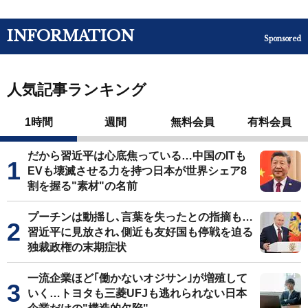
INFORMATION
Sponsored
人気記事ランキング
1時間
週間
無料会員
有料会員
だから習近平は心底焦っている…中国のITも
EVも壊滅させる力を持つ日本が世界シェア8
割を握る"素材"の名前
プーチンは動揺し､言葉を失ったとの指摘も…
習近平に見放され､側近も友好国も停戦を迫る
独裁政権の末期症状
一流企業ほど｢働かないオジサン｣が増殖して
いく…トヨタも三菱UFJも逃れられない日本