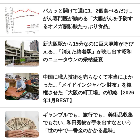
パカッと開けて週に1、2個食べるだけ...
がん専門医が勧める「大腸がんを予防す
るオメガ脂肪酸たっぷり食品」
新大阪駅から15分なのに巨大廃墟がそび
える...「消えた終着駅」が映し出す昭和
のニュータウンの栄枯盛衰
中国に職人技術を売らなくて本当によか
った...「メイドインジャパン財布」を復
権させた「大阪の町工場」の戦略【2026
年1月BEST】
ギャンブルでも、旅行でも、美術品収集
でもない...和田秀樹が手を出すなという
「世の中で一番金のかかる趣味」