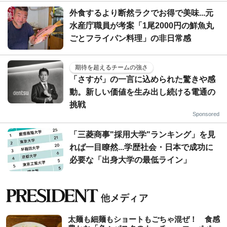
外食するより断然ラクでお得で美味...元
水産庁職員が考案「1尾2000円の鮮魚丸
ごとフライパン料理」の非日常感
期待を超えるチームの強さ
「さすが」の一言に込められた驚きや感
動。新しい価値を生み出し続ける電通の
挑戦
Sponsored
「三菱商事"採用大学"ランキング」を見
れば一目瞭然...学歴社会・日本で成功に
必要な「出身大学の最低ライン」
太麺も細麺もショートもごちゃ混ぜ！ 食感