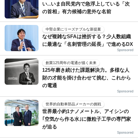
い...いま自民党内で急浮上している「次
の首相」有力候補の意外な名前
中堅企業にリーズナブルな新提案
なぜ複雑なSFAは挫折する？少人数組織
に最適な「名刺管理の延長」で進めるDX
Sponsored
創業125周年の電通が描く未来
125年磨き続けた課題解決力。多様な人
財の才能を掛け合わせて挑む、これから
の電通
Sponsored
世界的自動車部品メーカーの挑戦
世界最小約1ナノメートル、アイシンの
｢空気から作る水｣に微粒子工学の専門家
が迫る
Sponsored