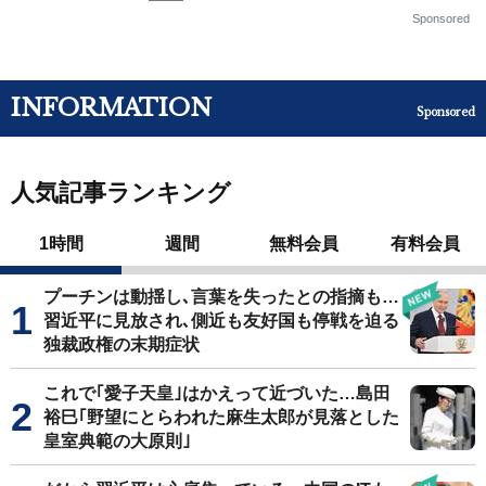
Sponsored
INFORMATION
Sponsored
人気記事ランキング
1時間
週間
無料会員
有料会員
プーチンは動揺し､言葉を失ったとの指摘も…
習近平に見放され､側近も友好国も停戦を迫る
独裁政権の末期症状
これで｢愛子天皇｣はかえって近づいた…島田
裕巳｢野望にとらわれた麻生太郎が見落とした
皇室典範の大原則｣