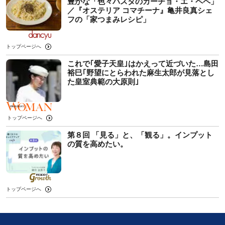
豊かな「色々パスタのカーチョ・エ・ペペ」
／『オステリア コマチーナ』亀井良真シェ
フの「家つまみレシピ」
トップページへ
これで｢愛子天皇｣はかえって近づいた…島田
裕巳｢野望にとらわれた麻生太郎が見落とし
た皇室典範の大原則｣
トップページへ
第８回 「見る」と、「観る」。インプット
の質を高めたい。
トップページへ