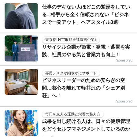
仕事のデキない人ほどこの髪形をしてい
る...相手から全く信頼されない「ビジネ
スで一発アウト」ヘアスタイル3選
東京都｢HTT取組推進宣言企業｣
リサイクル企業が節電・発電・蓄電を実
践、社員のやる気と営業力も向上！
Sponsored
専用デスクが細やかにサポート
ビジネスリーダーのための安らぎの空
間…都心を離れて軽井沢の「シェア別
荘」へ！
Sponsored
毎日を支える運動と栄養の整え方
成果を出し続ける人は、日々の健康管理
をどうセルフマネジメントしているのか
——