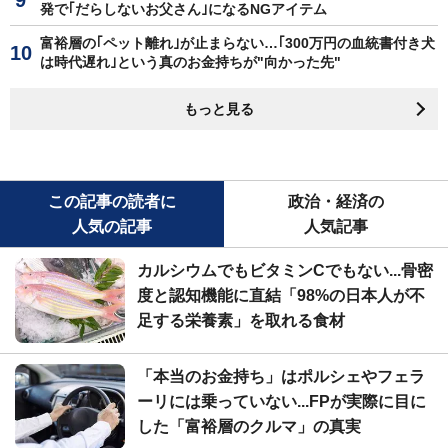
発で｢だらしないお父さん｣になるNGアイテム
富裕層の｢ペット離れ｣が止まらない…｢300万円の血統書付き犬
は時代遅れ｣という真のお金持ちが"向かった先"
もっと見る
この記事の読者に
政治・経済の
人気の記事
人気記事
カルシウムでもビタミンCでもない...骨密
度と認知機能に直結「98%の日本人が不
足する栄養素」を取れる食材
「本当のお金持ち」はポルシェやフェラ
ーリには乗っていない...FPが実際に目に
した「富裕層のクルマ」の真実