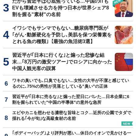
だから習近平は心底焦っている…中国のITも
EVも壊滅させる力を持つ日本が世界シェア8
割を握る"素材"の名前
イワシでもサンマでもない...糖尿病専門医が
｢がん･動脈硬化を予防し､美肌を保つ栄養素を
とれる魚の種類｣【最強の魚活術3選】
習近平が｢日本に行くな｣と煽った悲惨な結
末…｢8万円の激安ツアー｣でロシアに向かった
中国人観光客の誤算
ワキの臭いでも､口臭でもない…女性の大半が不潔と感じてい
るのに､75%の男性が見落としている"臭い"の正体
習近平が｢日本に売るな｣と煽った翌日にバレた…日本企業に6
割を握られていた"中国の半導体"の意外な急所
エビやカニを想わせる濃密な旨味とコク…近所の公園でタダで
採れる｢今が旬｣な高級食材の名前
｢ボディーバッグ｣より評判が悪い…休日のイオンで見かける一