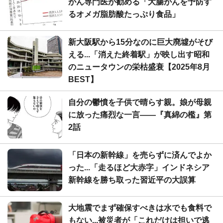
がん専門医が勧める「大腸がんを予防す
るオメガ脂肪酸たっぷり食品」
新大阪駅から15分なのに巨大廃墟がそび
える...「消えた終着駅」が映し出す昭和
のニュータウンの栄枯盛衰【2025年8月
BEST】
自分の鬱憤を子供で晴らす親。娘が母親
に放った痛烈な一言――『真綿の檻』第
2話
「日本の新幹線」を売らずに済んでよか
った...「走るほど大赤字」インドネシア
新幹線を勝ち取った習近平の大誤算
大地震でまず確保すべきは水でも食料で
もない...被災者が「これだけは担いで逃