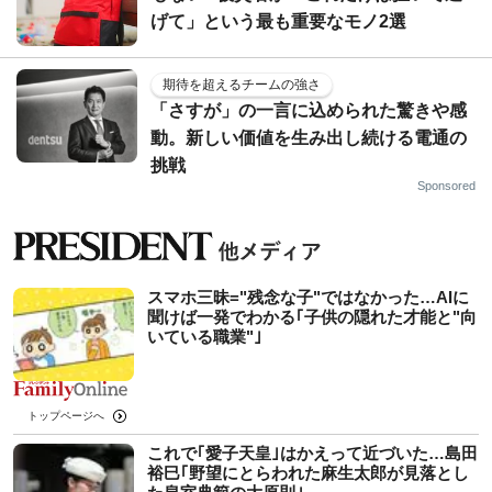
げて」という最も重要なモノ2選
期待を超えるチームの強さ
「さすが」の一言に込められた驚きや感
動。新しい価値を生み出し続ける電通の
挑戦
Sponsored
スマホ三昧="残念な子"ではなかった…AIに
聞けば一発でわかる｢子供の隠れた才能と"向
いている職業"｣
トップページへ
これで｢愛子天皇｣はかえって近づいた…島田
裕巳｢野望にとらわれた麻生太郎が見落とし