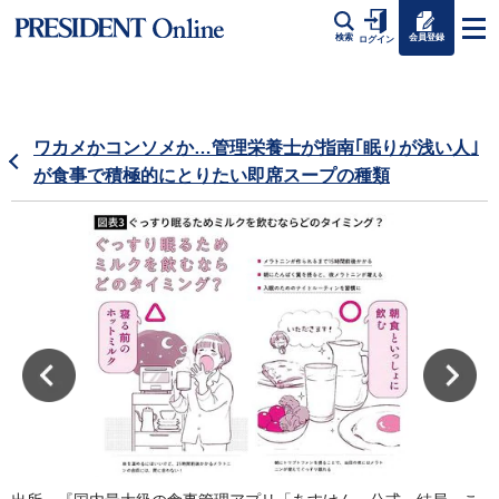
会員登録
検索
ログイン
ワカメかコンソメか…管理栄養士が指南｢眠りが浅い人｣
が食事で積極的にとりたい即席スープの種類