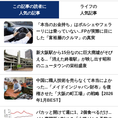
この記事の読者に
ライフの
人気の記事
人気記事
「本当のお金持ち」はポルシェやフェラ
ーリには乗っていない...FPが実際に目に
した「富裕層のクルマ」の真実
新大阪駅から15分なのに巨大廃墟がそび
える...「消えた終着駅」が映し出す昭和
のニュータウンの栄枯盛衰
中国に職人技術を売らなくて本当によか
った...「メイドインジャパン財布」を復
権させた「大阪の町工場」の戦略【2026
年1月BEST】
パカッと開けて週に1、2個食べるだけ...