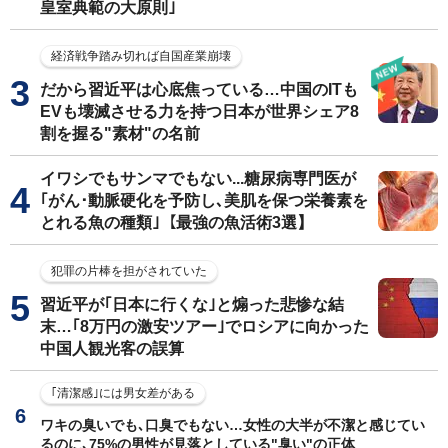
皇室典範の大原則｣
経済戦争踏み切れば自国産業崩壊
だから習近平は心底焦っている…中国のITも
EVも壊滅させる力を持つ日本が世界シェア8
割を握る"素材"の名前
イワシでもサンマでもない...糖尿病専門医が
｢がん･動脈硬化を予防し､美肌を保つ栄養素を
とれる魚の種類｣【最強の魚活術3選】
犯罪の片棒を担がされていた
習近平が｢日本に行くな｣と煽った悲惨な結
末…｢8万円の激安ツアー｣でロシアに向かった
中国人観光客の誤算
｢清潔感｣には男女差がある
ワキの臭いでも､口臭でもない…女性の大半が不潔と感じてい
るのに､75%の男性が見落としている"臭い"の正体