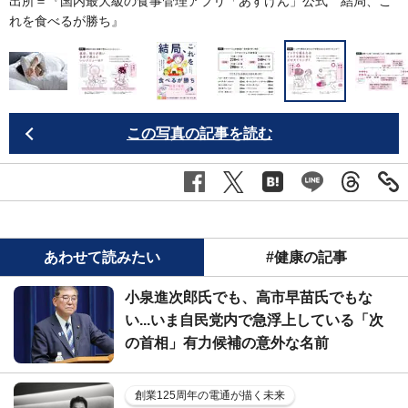
こ
出所＝『
国内最大級の食事管理アプリ「あすけん」公式 結局、こ
れを食べるが勝ち
』
この写真の記事を読む
あわせて読みたい
#健康の記事
小泉進次郎氏でも、高市早苗氏でもな
い...いま自民党内で急浮上している「次
の首相」有力候補の意外な名前
創業125周年の電通が描く未来