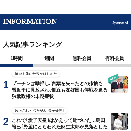
INFORMATION
Sponsored
人気記事ランキング
1時間
週間
無料会員
有料会員
選挙を前に分裂をはじめた
プーチンは動揺し､言葉を失ったとの指摘も…
習近平に見放され､側近も友好国も停戦を迫る
独裁政権の末期症状
改正されど揺るがぬ｢長子優先｣
これで｢愛子天皇｣はかえって近づいた…島田
裕巳｢野望にとらわれた麻生太郎が見落とした