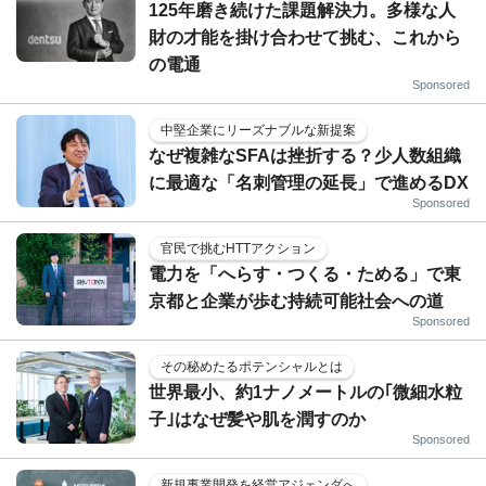
125年磨き続けた課題解決力。多様な人
財の才能を掛け合わせて挑む、これから
の電通
Sponsored
中堅企業にリーズナブルな新提案
なぜ複雑なSFAは挫折する？少人数組織
に最適な「名刺管理の延長」で進めるDX
Sponsored
官民で挑むHTTアクション
電力を「へらす・つくる・ためる」で東
京都と企業が歩む持続可能社会への道
Sponsored
その秘めたるポテンシャルとは
世界最小、約1ナノメートルの｢微細水粒
子｣はなぜ髪や肌を潤すのか
Sponsored
新規事業開発を経営アジェンダへ