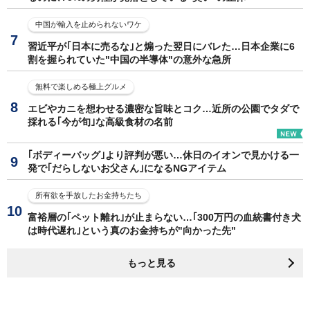
中国が輸入を止められないワケ
習近平が｢日本に売るな｣と煽った翌日にバレた…日本企業に6
割を握られていた"中国の半導体"の意外な急所
無料で楽しめる極上グルメ
エビやカニを想わせる濃密な旨味とコク…近所の公園でタダで
採れる｢今が旬｣な高級食材の名前
｢ボディーバッグ｣より評判が悪い…休日のイオンで見かける一
発で｢だらしないお父さん｣になるNGアイテム
所有欲を手放したお金持ちたち
富裕層の｢ペット離れ｣が止まらない…｢300万円の血統書付き犬
は時代遅れ｣という真のお金持ちが"向かった先"
もっと見る