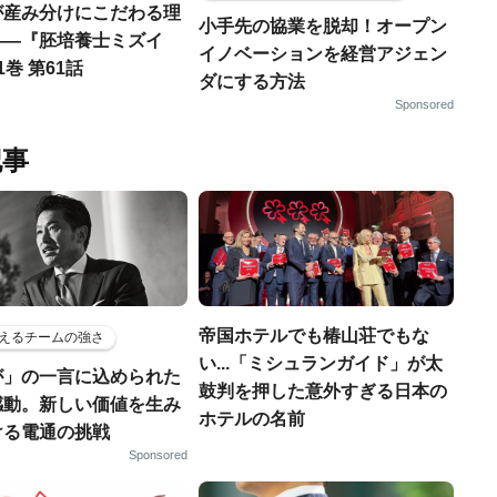
が産み分けにこだわる理
小手先の協業を脱却！オープン
――『胚培養士ミズイ
イノベーションを経営アジェン
1巻 第61話
ダにする方法
Sponsored
記事
帝国ホテルでも椿山荘でもな
えるチームの強さ
い...「ミシュランガイド」が太
が」の一言に込められた
鼓判を押した意外すぎる日本の
感動。新しい価値を生み
ホテルの名前
ける電通の挑戦
Sponsored