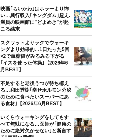
映画｢ちいかわ｣はホラーより怖
い…興行収入｢キングダム｣超え､
満員の映画館に"どよめき"が起
こる結末
スクワットよりラクでウォーキ
ングより効果的…1日たった5回
×2で血糖値がみるみる下がる
｢イスを使った体操｣【2026年6
月BEST】
不足すると老後うつが待ち構え
る…和田秀樹｢幸せホルモン分泌
のために食べたいスーパーにあ
る食材｣【2026年6月BEST】
いくらウォーキングをしてもす
べて無駄になる…医師が｢健康の
ために絶対欠かせない｣と断言す