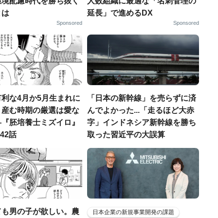
環境配慮時代を勝ち抜く
人数組織に最適な「名刺管理の
とは
延長」で進めるDX
Sponsored
Sponsored
利な4月か5月生まれに
「日本の新幹線」を売らずに済
。産む時期の厳選は愛な
んでよかった...「走るほど大赤
―『胚培養士ミズイロ』
字」インドネシア新幹線を勝ち
42話
取った習近平の大誤算
ても男の子が欲しい。農
日本企業の新規事業開発の課題