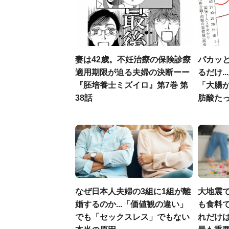
妻は42歳。不妊治療の保険診療
パカッと
適用期限が迫る夫婦の決断ーー
るだけ.
『胚培養士ミズイロ』第7巻 第
「大腸
38話
肪酸た
なぜ日本人夫婦の3組に1組が離
大地震
婚するのか...「価値観の違い」
も食料で
でも「セックスレス」でもない
れだけ