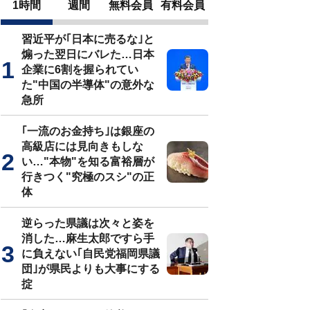
1時間
週間
無料会員
有料会員
習近平が｢日本に売るな｣と
煽った翌日にバレた…日本
企業に6割を握られてい
た"中国の半導体"の意外な
急所
｢一流のお金持ち｣は銀座の
高級店には見向きもしな
い…"本物"を知る富裕層が
行きつく"究極のスシ"の正
体
逆らった県議は次々と姿を
消した…麻生太郎ですら手
に負えない｢自民党福岡県議
団｣が県民よりも大事にする
掟