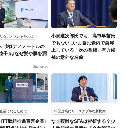
小泉進次郎氏でも、高市早苗氏
たるポテンシャルとは
でもない...いま自民党内で急浮
小、約1ナノメートルの
上している「次の首相」有力候
粒子｣はなぜ髪や肌を潤
補の意外な名前
Sponsored
企業になるために
中堅企業にリーズナブルな新提案
HTT取組推進宣言企業｣
なぜ複雑なSFAは挫折する？少