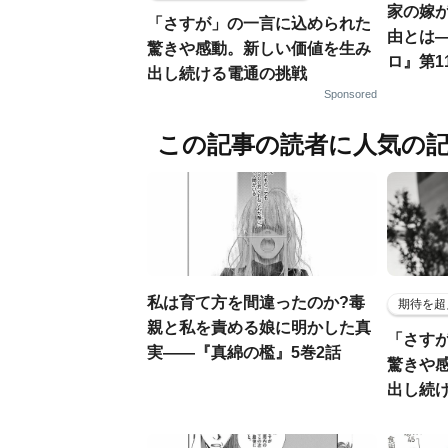
家の嫁
「さすが」の一言に込められた
由とは
驚きや感動。新しい価値を生み
ロ』第1
出し続ける電通の挑戦
Sponsored
この記事の読者に人気の
私は育て方を間違ったのか?毒
期待を超
親と私を責める娘に明かした真
「さす
実――『真綿の檻』5巻2話
驚きや
出し続