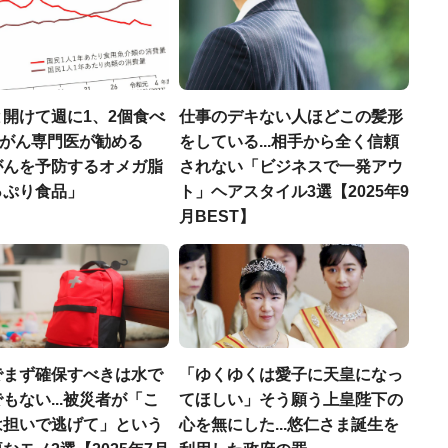
開けて週に1、2個食べ
仕事のデキない人ほどこの髪形
..がん専門医が勧める
をしている...相手から全く信頼
がんを予防するオメガ脂
されない「ビジネスで一発アウ
っぷり食品」
ト」ヘアスタイル3選【2025年9
月BEST】
でまず確保すべきは水で
「ゆくゆくは愛子に天皇になっ
もない...被災者が「こ
てほしい」そう願う上皇陛下の
は担いで逃げて」という
心を無にした...悠仁さま誕生を