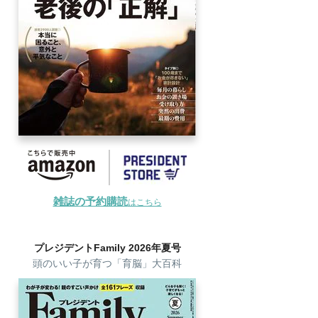
雑誌の予約購読
はこちら
プレジデントFamily 2026年夏号
頭のいい子が育つ「育脳」大百科