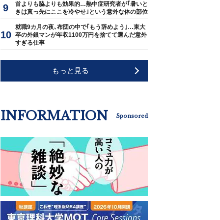
首よりも脇よりも効果的…熱中症研究者が｢暑いと
きは真っ先にここを冷やせ｣という意外な体の部位
就職9カ月の夜､布団の中で｢もう辞めよう｣…東大
卒の外銀マンが年収1100万円を捨てて選んだ意外
すぎる仕事
もっと見る
INFORMATION
Sponsored