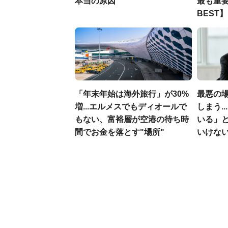
本当の原因
最も重要
BEST】
「年末年始は海外旅行」が30%
最悪の
増...エルメスでもディオールで
しまう.
もない、富裕層が空港の待ち時
いる」
間でお金を落とす"場所"
いけな