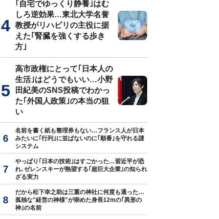
｢自宅でゆっくり静養｣はむ
しろ逆効果…東北大学名誉
教授がリハビリの主役に据
えた｢腎臓を強くする歩き
方｣
高市政権にとって｢日本人の
生活｣はどうでもいい…小野
田紀美のSNS投稿でわかっ
た｢外国人政策｣の本当の狙
い
名前を書く紙も整理券もない…フランス人が日本
みたいに｢行列｣に並ばないのに｢順番｣を守れる謎
システム
やっぱり｢日本の技術｣はすごかった…習近平が恐
れ､ゼレンスキーが熱望する｢超巨大企業｣の知られ
ざる実力
だから松下幸之助は三重の神社に何度も通った…
孤独な"経営の神様"が崇めた身長12mの｢異形の
神｣の名前