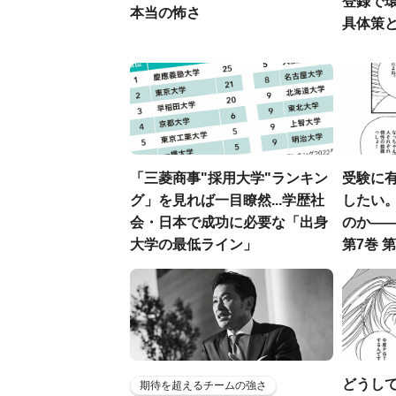
登録で
本当の怖さ
具体策
「三菱商事"採用大学"ランキン
受験に有
グ」を見れば一目瞭然...学歴社
したい
会・日本で成功に必要な「出身
のか―
大学の最低ライン」
第7巻 第
どうし
期待を超えるチームの強さ