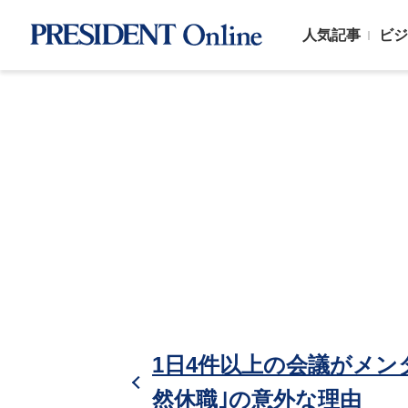
人気記事
ビジ
1日4件以上の会議がメン
然休職｣の意外な理由