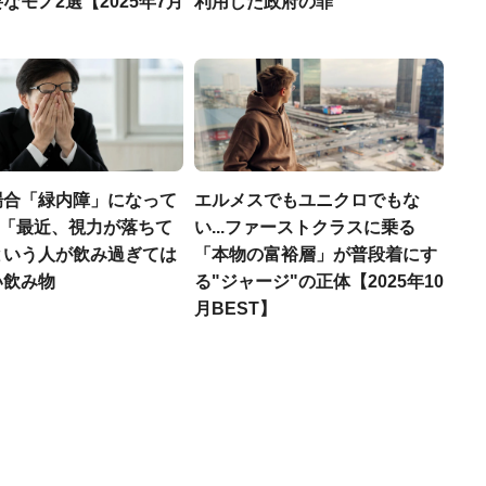
なモノ2選【2025年7月
利用した政府の罪
場合「緑内障」になって
エルメスでもユニクロでもな
..「最近、視力が落ちて
い...ファーストクラスに乗る
という人が飲み過ぎては
「本物の富裕層」が普段着にす
い飲み物
る"ジャージ"の正体【2025年10
月BEST】