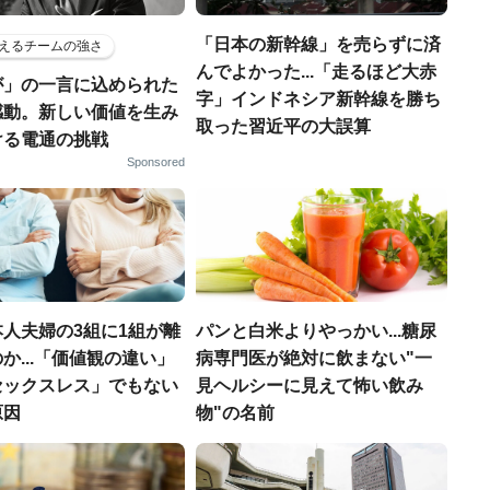
「日本の新幹線」を売らずに済
えるチームの強さ
んでよかった...「走るほど大赤
が」の一言に込められた
字」インドネシア新幹線を勝ち
感動。新しい価値を生み
取った習近平の大誤算
ける電通の挑戦
Sponsored
人夫婦の3組に1組が離
パンと白米よりやっかい...糖尿
か...「価値観の違い」
病専門医が絶対に飲まない"一
セックスレス」でもない
見ヘルシーに見えて怖い飲み
原因
物"の名前