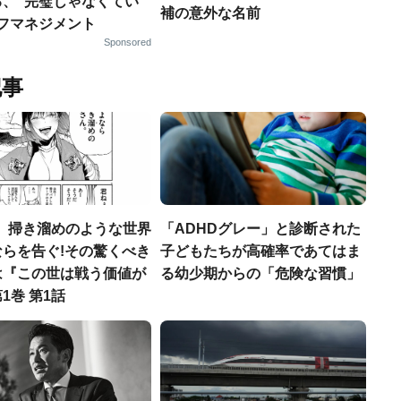
る、“完璧じゃなくてい
補の意外な名前
ルフマネジメント
Sponsored
記事
L、掃き溜めのような世界
「ADHDグレー」と診断された
ならを告ぐ!その驚くべき
子どもたちが高確率であてはま
は『この世は戦う価値が
る幼少期からの「危険な習慣」
1巻 第1話