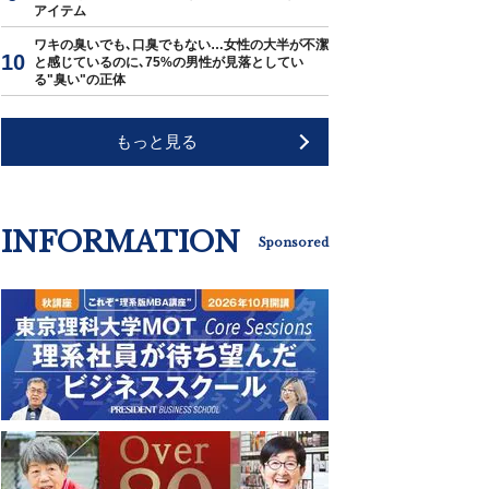
アイテム
ワキの臭いでも､口臭でもない…女性の大半が不潔
と感じているのに､75%の男性が見落としてい
る"臭い"の正体
もっと見る
INFORMATION
Sponsored