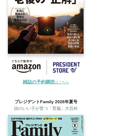
雑誌の予約購読
はこちら
プレジデントFamily 2026年夏号
頭のいい子が育つ「育脳」大百科