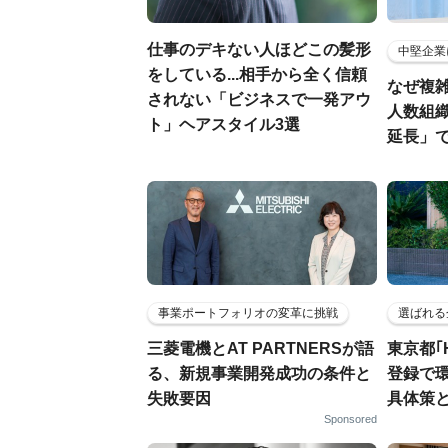
仕事のデキない人ほどこの髪形
中堅企業
をしている...相手から全く信頼
なぜ複雑
されない「ビジネスで一発アウ
人数組
ト」ヘアスタイル3選
延長」で
事業ポートフォリオの変革に挑戦
選ばれる
三菱電機とAT PARTNERSが語
東京都｢
る、新規事業開発成功の条件と
登録で
失敗要因
具体策
Sponsored