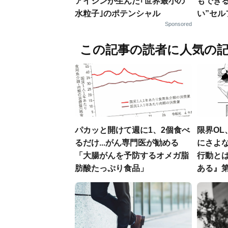
アイシンが生んだ｢世界最小の
もでき
水粒子｣のポテンシャル
い”セ
Sponsored
この記事の読者に人気の
パカッと開けて週に1、2個食べ
限界O
るだけ...がん専門医が勧める
にさよ
「大腸がんを予防するオメガ脂
行動と
肪酸たっぷり食品」
ある』第