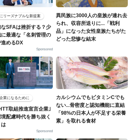
異民族に3000人の皇族が連れ去
にリーズナブルな新提案
られ、収容所送りに...「戦利
なSFAは挫折する？少
品」になった女性皇族たちがた
織に最適な「名刺管理の
どった悲惨な結末
進めるDX
Sponsored
カルシウムでもビタミンCでも
企業になるために
ない...骨密度と認知機能に直結
HTT取組推進宣言企業｣
「98%の日本人が不足する栄養
環境配慮時代を勝ち抜く
素」を取れる食材
とは
Sponsored