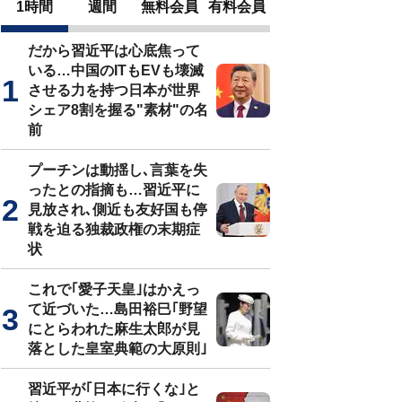
1時間
週間
無料会員
有料会員
だから習近平は心底焦って
いる…中国のITもEVも壊滅
させる力を持つ日本が世界
シェア8割を握る"素材"の名
前
プーチンは動揺し､言葉を失
ったとの指摘も…習近平に
見放され､側近も友好国も停
戦を迫る独裁政権の末期症
状
これで｢愛子天皇｣はかえっ
て近づいた…島田裕巳｢野望
にとらわれた麻生太郎が見
落とした皇室典範の大原則｣
習近平が｢日本に行くな｣と