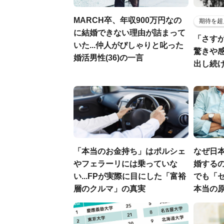
MARCH卒、年収900万円なの
期待を超
に結婚できない理由が詰まって
「さす
いた...仲人がぴしゃりと叱った
驚きや
婚活男性(36)の一言
出し続
「本当のお金持ち」はポルシェ
なぜ日本
やフェラーリには乗っていな
婚するの
い...FPが実際に目にした「富裕
でも「
層のクルマ」の真実
本当の