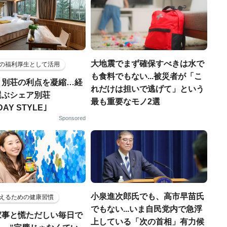
大地震でまず確保すべきは水で
の福利厚生として活用
も食料でもない...被災者が「こ
と別荘の利点を凝縮…経
れだけは担いで逃げて」という
選ぶシェア別荘
最も重要なモノ2選
DAY STYLE｣
Sponsored
小泉進次郎氏でも、高市早苗氏
えるための健康習慣
でもない...いま自民党内で急浮
家事と慌ただしい毎日で
上している「次の首相」有力候