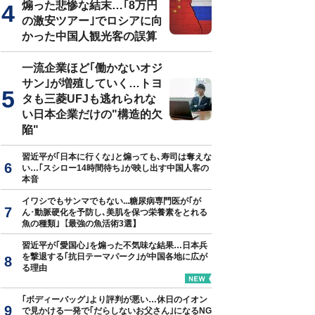
煽った悲惨な結末…｢8万円
の激安ツアー｣でロシアに向
かった中国人観光客の誤算
一流企業ほど｢働かないオジ
サン｣が増殖していく…トヨ
タも三菱UFJも逃れられな
い日本企業だけの"構造的欠
陥"
習近平が｢日本に行くな｣と煽っても､寿司は奪えな
い…｢スシロー14時間待ち｣が映し出す中国人客の
本音
イワシでもサンマでもない...糖尿病専門医が｢が
ん･動脈硬化を予防し､美肌を保つ栄養素をとれる
魚の種類｣【最強の魚活術3選】
習近平が｢愛国心｣を煽った不気味な結果…日本兵
を撃退する｢抗日テーマパーク｣が中国各地に広が
る理由
｢ボディーバッグ｣より評判が悪い…休日のイオン
で見かける一発で｢だらしないお父さん｣になるNG