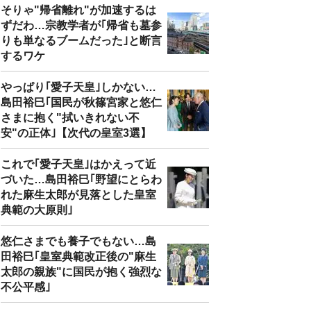
そりゃ"帰省離れ"が加速するは
ずだわ…宗教学者が｢帰省も墓参
りも単なるブームだった｣と断言
するワケ
やっぱり｢愛子天皇｣しかない…
島田裕巳｢国民が秋篠宮家と悠仁
さまに抱く"拭いきれない不
安"の正体｣【次代の皇室3選】
これで｢愛子天皇｣はかえって近
づいた…島田裕巳｢野望にとらわ
れた麻生太郎が見落とした皇室
典範の大原則｣
悠仁さまでも養子でもない…島
田裕巳｢皇室典範改正後の"麻生
太郎の親族"に国民が抱く強烈な
不公平感｣