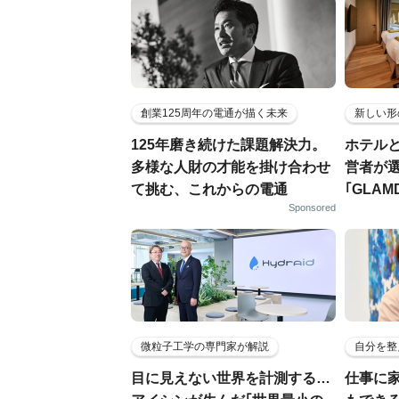
創業125周年の電通が描く未来
新しい形
125年磨き続けた課題解決力。
ホテル
多様な人財の才能を掛け合わせ
営者が
て挑む、これからの電通
｢GLAM
Sponsored
微粒子工学の専門家が解説
自分を整
目に見えない世界を計測する…
仕事に