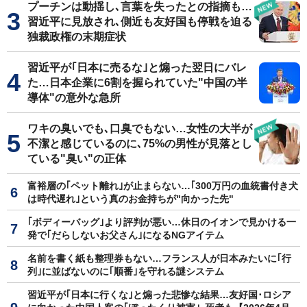
プーチンは動揺し､言葉を失ったとの指摘も…
習近平に見放され､側近も友好国も停戦を迫る
独裁政権の末期症状
習近平が｢日本に売るな｣と煽った翌日にバレ
た…日本企業に6割を握られていた"中国の半
導体"の意外な急所
ワキの臭いでも､口臭でもない…女性の大半が
不潔と感じているのに､75%の男性が見落とし
ている"臭い"の正体
富裕層の｢ペット離れ｣が止まらない…｢300万円の血統書付き犬
は時代遅れ｣という真のお金持ちが"向かった先"
｢ボディーバッグ｣より評判が悪い…休日のイオンで見かける一
発で｢だらしないお父さん｣になるNGアイテム
名前を書く紙も整理券もない…フランス人が日本みたいに｢行
列｣に並ばないのに｢順番｣を守れる謎システム
習近平が｢日本に行くな｣と煽った悲惨な結果…友好国･ロシア