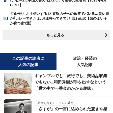
に向かった中国人客の｢ぼったくり被害｣､死者も【2026年4月
BEST】
夕食作り｢お手伝いする｣と直訴の子への返答でバレる…賢い親
が｢カレーできたよ｡お皿持ってきて｣と言わぬ訳【頭のよい子
が育つ家3選】
もっと見る
この記事の読者に
政治・経済の
人気の記事
人気記事
ギャンブルでも、旅行でも、美術品収集
でもない...和田秀樹が手を出すなという
「世の中で一番金のかかる趣味」
期待を超えるチームの強さ
「さすが」の一言に込められた驚きや感