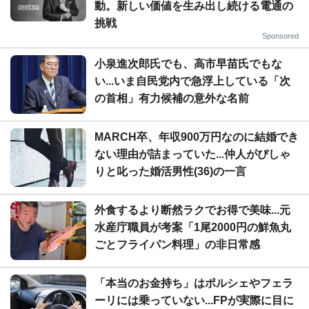
動。新しい価値を生み出し続ける電通の
挑戦
Sponsored
小泉進次郎氏でも、高市早苗氏でもな
い...いま自民党内で急浮上している「次
の首相」有力候補の意外な名前
MARCH卒、年収900万円なのに結婚でき
ない理由が詰まっていた...仲人がぴしゃ
りと叱った婚活男性(36)の一言
外食するより断然ラクでお得で美味...元
水産庁職員が考案「1尾2000円の鮮魚丸
ごとフライパン料理」の非日常感
「本当のお金持ち」はポルシェやフェラ
ーリには乗っていない...FPが実際に目に