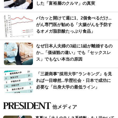
した「富裕層のクルマ」の真実
パカッと開けて週に1、2個食べるだけ...
がん専門医が勧める「大腸がんを予防す
るオメガ脂肪酸たっぷり食品」
なぜ日本人夫婦の3組に1組が離婚するの
か...「価値観の違い」でも「セックスレ
ス」でもない本当の原因
「三菱商事"採用大学"ランキング」を見
れば一目瞭然...学歴社会・日本で成功に
必要な「出身大学の最低ライン」
真夏は「大人のラムネ系焼酎」を！汗かいて