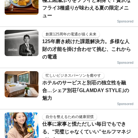
極上黒瀬ぶりをフライと刺身で！贅沢な
フライ3種盛りが味わえる夏の限定メニ
ュー
Sponsored
創業125周年の電通が描く未来
125年磨き続けた課題解決力。多様な人
財の才能を掛け合わせて挑む、これから
の電通
Sponsored
忙しいビジネスパーソンを癒やす
ホテルのサービスと別荘の独立性を融
合…シェア別荘｢GLAMDAY STYLE｣の
魅力
Sponsored
自分を整えるための健康習慣
仕事に家事と慌ただしい毎日でもでき
る、“完璧じゃなくていい”セルフマネジ