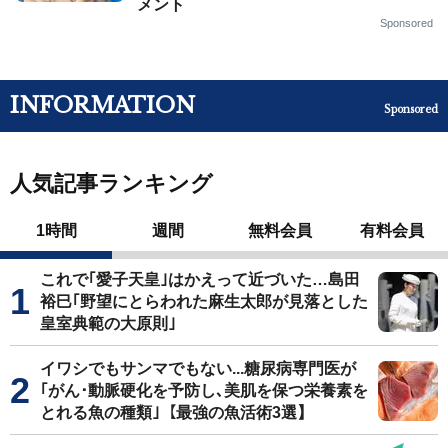
メント
Sponsored
INFORMATION
Sponsored
人気記事ランキング
1時間
週間
無料会員
有料会員
これで｢愛子天皇｣はかえって近づいた…島田
裕巳｢野望にとらわれた麻生太郎が見落とした
皇室典範の大原則｣
イワシでもサンマでもない...糖尿病専門医が
｢がん･動脈硬化を予防し､美肌を保つ栄養素を
とれる魚の種類｣【最強の魚活術3選】