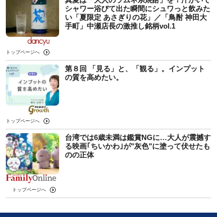
シャワー浴びて出た瞬間にシュワっと飲みた
い「夏限定 あさぎりの花」／「鳥酎 神田大
手町」中瀬店長の激推し銘柄vol.1
トップページへ
第８回 「見る」と、「観る」。インプット
の質を高めたい。
トップページへ
台湾では6歳未満は鑑賞NGに…大人が震撼す
る映画｢ちいかわ｣が"灰色"に塗って伏せたも
のの正体
トップページへ