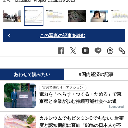
出典＝
Maddison Project Database 2013
2
この写真の記事を読む
あわせて読みたい
#国内経済の記事
官民で挑むHTTアクション
電力を「へらす・つくる・ためる」で東
京都と企業が歩む持続可能社会への道
Sponsored
カルシウムでもビタミンCでもない...骨密
度と認知機能に直結「98%の日本人が不