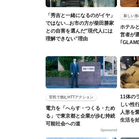
「秀吉と一緒になるのがイヤ」
新しい形
ではない...お市の方が柴田勝家
ホテル
との自害を選んだ"現代人には
営者が
理解できない"理由
｢GLAM
11体の
官民で挑むHTTアクション
しい性行
電力を「へらす・つくる・ため
人形を
る」で東京都と企業が歩む持続
生活を
可能社会への道
Sponsored