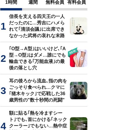
1時間
週間
無料会員
有料会員
信長を支える四天王の一人
だったのに…秀吉にハメら
れて｢清須会議｣に出席でき
なかった武将の哀れな末路
｢O型→A型｣はいいけど､｢A
型→O型｣はダメ…誰にでも
輸血できる｢万能血液｣の最
後の落とし穴
耳の後ろから流血､指の肉を
ごっそり食べられ…クマに
｢猪木キック｣で応戦した36
歳男性の"数十秒間の死闘"
額に貼る｢熱を冷ますシー
ト｣でも､首にかける｢ネック
クーラー｣でもない…熱中症