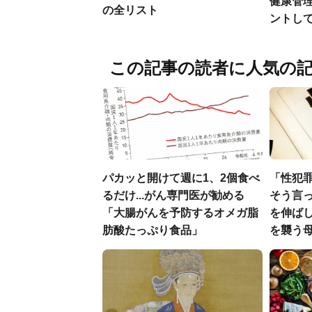
健康管
の全リスト
ントし
この記事の読者に人気の
パカッと開けて週に1、2個食べ
「性犯
るだけ...がん専門医が勧める
そう言
「大腸がんを予防するオメガ脂
を伸ばし
肪酸たっぷり食品」
を襲う