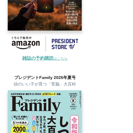
雑誌の予約購読
はこちら
プレジデントFamily 2026年夏号
頭のいい子が育つ「育脳」大百科