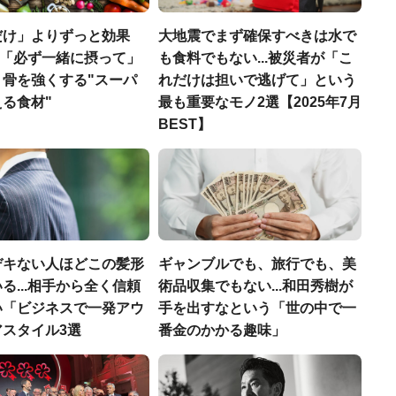
だけ」よりずっと効果
大地震でまず確保すべきは水で
医師「必ず一緒に摂って」
も食料でもない...被災者が「こ
、骨を強くする"スーパ
れだけは担いで逃げて」という
る食材"
最も重要なモノ2選【2025年7月
BEST】
デキない人ほどこの髪形
ギャンブルでも、旅行でも、美
る...相手から全く信頼
術品収集でもない...和田秀樹が
い「ビジネスで一発アウ
手を出すなという「世の中で一
アスタイル3選
番金のかかる趣味」