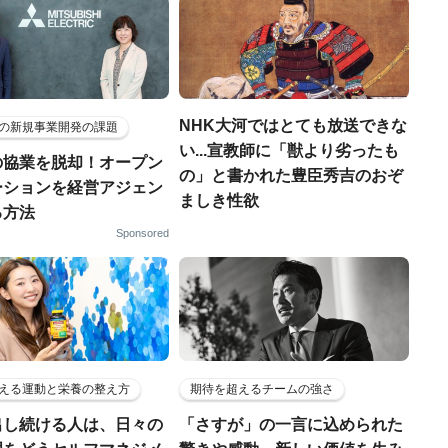
NHK大河ではとても放送できな
の新規事業開発の課題
い...宣教師に「獣より劣ったも
の協業を脱却！オープン
の」と書かれた豊臣秀吉のおぞ
ーションを経営アジェン
ましき性欲
る方法
Sponsored
える運動と栄養の整え方
期待を超えるチームの強さ
出し続ける人は、日々の
「さすが」の一言に込められた