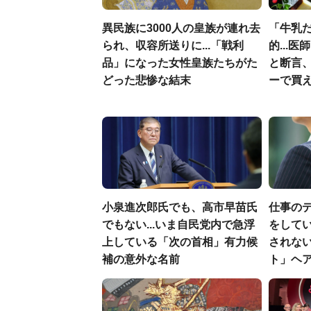
異民族に3000人の皇族が連れ去
「牛乳
られ、収容所送りに...「戦利
的...
品」になった女性皇族たちがた
と断言
どった悲惨な結末
ーで買え
小泉進次郎氏でも、高市早苗氏
仕事の
でもない...いま自民党内で急浮
をしてい
上している「次の首相」有力候
されな
補の意外な名前
ト」ヘ