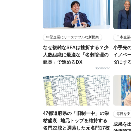
中堅企業にリーズナブルな新提案
日本企業
なぜ複雑なSFAは挫折する？少
小手先
人数組織に最適な「名刺管理の
イノベ
延長」で進めるDX
ダにす
Sponsored
47都道府県の「旧制一中」の栄
毎日を支
枯盛衰...地元トップを維持する
成果を
名門22校と凋落した元名門17校