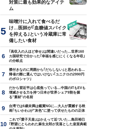
対策に最も効果的なアイテ
ム
味噌汁に入れて食べるだ
イメージです（写真＝iStock.com／Chachawal Prapai）
け…医師が｢血糖値スパイク
を抑える｣という冷蔵庫に常
備したい食材
｢高収入の人ほど幸せ｣は間違いだった…世界160
カ国研究で分かった｢幸福を感じにくくなる年収｣
の分岐点
襟付きなのに周囲から｢だらしない｣と思われる…
帰省の際に選んではいけない｢ユニクロの2990円
のポロシャツ｣
だから習近平は心底焦っている…中国のITもEVも
壊滅させる力を持つ日本が世界シェア8割を握
る"素材"の名前
台湾では6歳未満は鑑賞NGに…大人が震撼する映
画｢ちいかわ｣が"灰色"に塗って伏せたものの正体
これで｢愛子天皇｣はかえって近づいた…島田裕巳
｢野望にとらわれた麻生太郎が見落とした皇室典範
の大原則｣