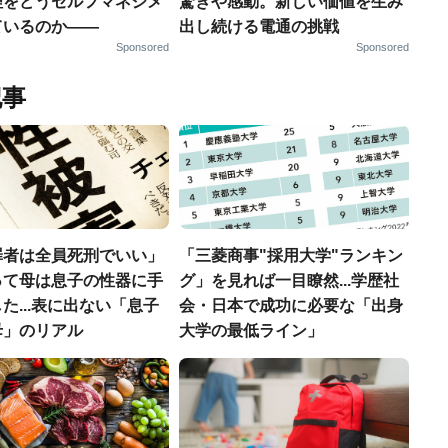
理をどうセルフマネジメ
驚きや感動。新しい価値を生み
ているのか——
出し続ける電通の挑戦
Sponsored
Sponsored
記事
罪者は全員死刑でいい」
「三菱商事"採用大学"ランキン
って母は息子の性器に手
グ」を見れば一目瞭然...学歴社
た...表に出ない「息子
会・日本で成功に必要な「出身
母」のリアル
大学の最低ライン」