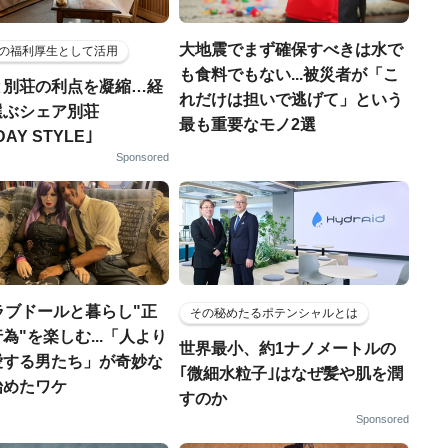
大地震でまず確保すべきは水で
の福利厚生として活用
も食料でもない...被災者が「こ
と別荘の利点を凝縮…経
れだけは担いで逃げて」という
選ぶシェア別荘
最も重要なモノ2選
DAY STYLE｣
Sponsored
ラブドールと暮らし"正
その秘めたるポテンシャルとは
為"を楽しむ...「人より
世界最小、約1ナノメートルの
愛する男たち」が奇妙な
｢微細水粒子｣はなぜ髪や肌を潤
始めたワケ
すのか
Sponsored