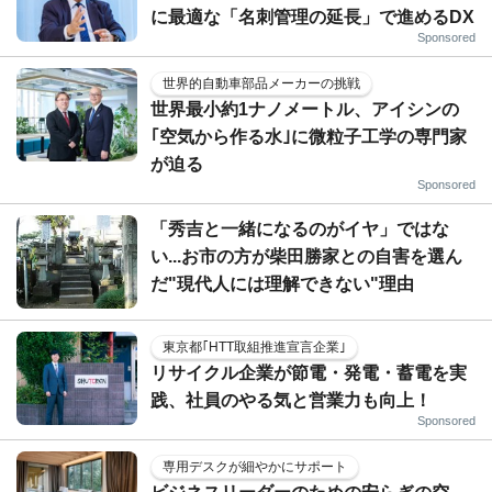
に最適な「名刺管理の延長」で進めるDX
Sponsored
世界的自動車部品メーカーの挑戦
世界最小約1ナノメートル、アイシンの
｢空気から作る水｣に微粒子工学の専門家
が迫る
Sponsored
「秀吉と一緒になるのがイヤ」ではな
い...お市の方が柴田勝家との自害を選ん
だ"現代人には理解できない"理由
東京都｢HTT取組推進宣言企業｣
リサイクル企業が節電・発電・蓄電を実
践、社員のやる気と営業力も向上！
Sponsored
専用デスクが細やかにサポート