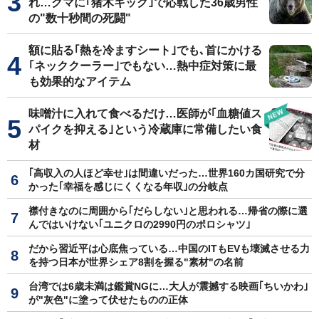
れ…クマに｢猪木キック｣で応戦した36歳男性
の"数十秒間の死闘"
額に貼る｢熱を冷ますシート｣でも､首にかける
｢ネッククーラー｣でもない…熱中症対策に最
も効果的なアイテム
味噌汁に入れて食べるだけ…医師が｢血糖値ス
パイクを抑える｣という冷蔵庫に常備したい食
材
｢高収入の人ほど幸せ｣は間違いだった…世界160カ国研究で分
かった｢幸福を感じにくくなる年収｣の分岐点
襟付きなのに周囲から｢だらしない｣と思われる…帰省の際に選
んではいけない｢ユニクロの2990円のポロシャツ｣
だから習近平は心底焦っている…中国のITもEVも壊滅させる力
を持つ日本が世界シェア8割を握る"素材"の名前
台湾では6歳未満は鑑賞NGに…大人が震撼する映画｢ちいかわ｣
が"灰色"に塗って伏せたものの正体