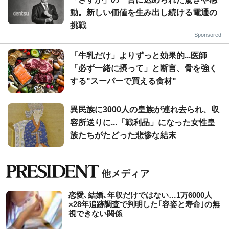
動。新しい価値を生み出し続ける電通の
挑戦
Sponsored
「牛乳だけ」よりずっと効果的...医師
「必ず一緒に摂って」と断言、骨を強く
する"スーパーで買える食材"
異民族に3000人の皇族が連れ去られ、収
容所送りに...「戦利品」になった女性皇
族たちがたどった悲惨な結末
恋愛､結婚､年収だけではない…1万6000人
×28年追跡調査で判明した｢容姿と寿命｣の無
視できない関係