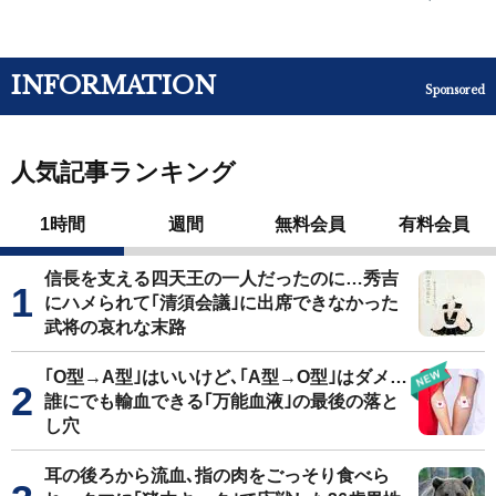
INFORMATION
Sponsored
人気記事ランキング
1時間
週間
無料会員
有料会員
信長を支える四天王の一人だったのに…秀吉
にハメられて｢清須会議｣に出席できなかった
武将の哀れな末路
｢O型→A型｣はいいけど､｢A型→O型｣はダメ…
誰にでも輸血できる｢万能血液｣の最後の落と
し穴
耳の後ろから流血､指の肉をごっそり食べら