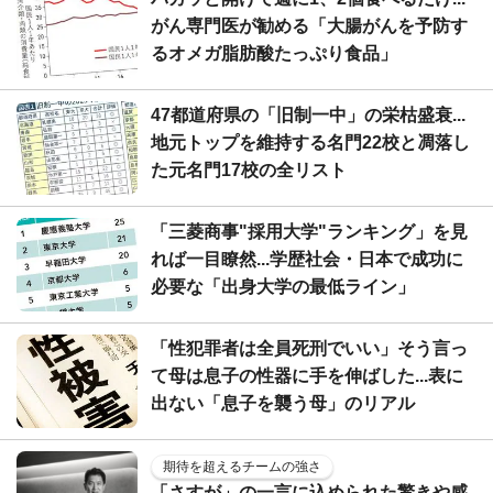
がん専門医が勧める「大腸がんを予防す
るオメガ脂肪酸たっぷり食品」
47都道府県の「旧制一中」の栄枯盛衰...
地元トップを維持する名門22校と凋落し
た元名門17校の全リスト
「三菱商事"採用大学"ランキング」を見
れば一目瞭然...学歴社会・日本で成功に
必要な「出身大学の最低ライン」
「性犯罪者は全員死刑でいい」そう言っ
て母は息子の性器に手を伸ばした...表に
出ない「息子を襲う母」のリアル
期待を超えるチームの強さ
「さすが」の一言に込められた驚きや感