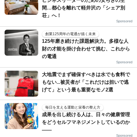
ビジネスリーダーのための安らぎの空
間…都心を離れて軽井沢の「シェア別
荘」へ！
Sponsored
創業125周年の電通が描く未来
125年磨き続けた課題解決力。多様な人
財の才能を掛け合わせて挑む、これから
の電通
Sponsored
大地震でまず確保すべきは水でも食料で
もない...被災者が「これだけは担いで逃
げて」という最も重要なモノ2選
毎日を支える運動と栄養の整え方
成果を出し続ける人は、日々の健康管理
をどうセルフマネジメントしているのか
——
Sponsored