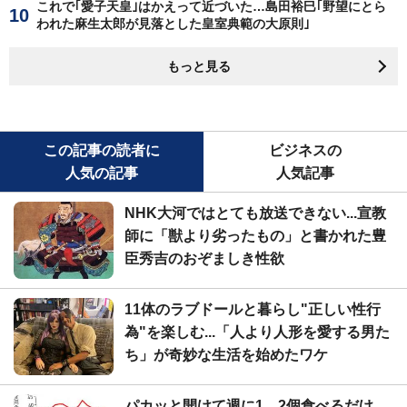
これで｢愛子天皇｣はかえって近づいた…島田裕巳｢野望にとら
われた麻生太郎が見落とした皇室典範の大原則｣
もっと見る
この記事の読者に
ビジネスの
人気の記事
人気記事
NHK大河ではとても放送できない...宣教
師に「獣より劣ったもの」と書かれた豊
臣秀吉のおぞましき性欲
11体のラブドールと暮らし"正しい性行
為"を楽しむ...「人より人形を愛する男た
ち」が奇妙な生活を始めたワケ
パカッと開けて週に1、2個食べるだけ...