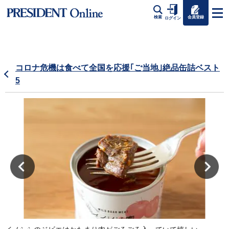
会員登録
検索
ログイン
コロナ危機は食べて全国を応援｢ご当地｣絶品缶詰ベスト
5