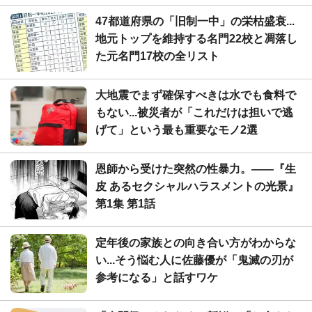
47都道府県の「旧制一中」の栄枯盛衰...
地元トップを維持する名門22校と凋落し
た元名門17校の全リスト
大地震でまず確保すべきは水でも食料で
もない...被災者が「これだけは担いで逃
げて」という最も重要なモノ2選
恩師から受けた突然の性暴力。――『生
皮 あるセクシャルハラスメントの光景』
第1集 第1話
定年後の家族との向き合い方がわからな
い...そう悩む人に佐藤優が「鬼滅の刃が
参考になる」と話すワケ