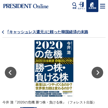
会員登録
検索
ログイン
｢キャッシュレス還元｣に頼った韓国経済の末路
今井 澂『2020の危機 勝つ株・負ける株』（フォレスト出版）