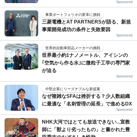
Sponsored
事業ポートフォリオの変革に挑戦
三菱電機とAT PARTNERSが語る、新規
事業開発成功の条件と失敗要因
Sponsored
世界的自動車部品メーカーの挑戦
世界最小約1ナノメートル、アイシンの
｢空気から作る水｣に微粒子工学の専門家
が迫る
Sponsored
中堅企業にリーズナブルな新提案
なぜ複雑なSFAは挫折する？少人数組織
に最適な「名刺管理の延長」で進めるDX
Sponsored
NHK大河ではとても放送できない...宣教
師に「獣より劣ったもの」と書かれた豊