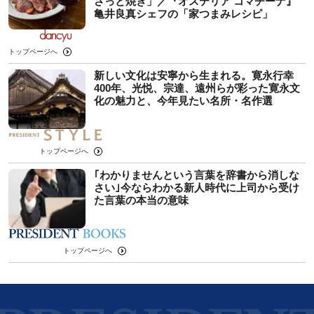
さっと焼き」／『オステリア コマチーナ』
亀井良真シェフの「家つまみレシピ」
トップページへ
新しい文化は安寧から生まれる。寛永行幸
400年、光悦、宗達、遠州らが彩った寛永文
化の魅力と、今年見たい名所・名作選
トップページへ
｢わかりませんという言葉を辞書から消しな
さい｣今ならわかる新人時代に上司から受け
た言葉の本当の意味
トップページへ