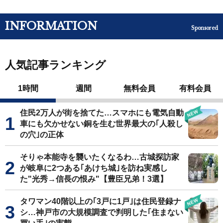
INFORMATION
Sponsored
人気記事ランキング
1時間
週間
無料会員
有料会員
住民2万人が街を捨てた…スマホにも電気自動
車にも欠かせない銅を生む世界最大の｢人殺し
の穴｣の正体
そりゃ本能寺を襲いたくなるわ…古城探訪家
が岐阜に2つある｢あけち城｣を訪ね実感し
た"光秀→信長の恨み"【豊臣兄弟！3選】
タワマン40階以上の｢3戸に1戸｣は住民登録ナ
シ…神戸市の大規模調査で判明した｢住まない