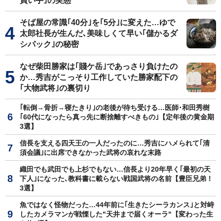
買い手｣の実態
そば屋の常識｢40分｣を｢5分｣に変えた…ゆで
太郎社長が生んだ､美味しくて早い｢儲かるダ
シパック｣の秘密
なぜ柴田勝家は｢賤ケ岳｣であっさり負けたの
か…秀吉がこっそり工作していた勝家配下の
｢大物武将｣の裏切り
｢転倒→骨折→寝たきり｣の老後が待ち受ける…医師･和田秀樹
｢60代になったら真っ先に断捨離すべきもの｣【定年後の黄金期
3選】
信長を支える四天王の一人だったのに…秀吉にハメられて｢清
須会議｣に出席できなかった武将の哀れな末路
織田でも武田でも上杉でもない…信長より20年早く｢最初の天
下人｣になった､教科書に載らない戦国武将の名前【豊臣兄弟！
3選】
魚ではなく怪物だった…44年前に｢生きたシーラカンス｣と対峙
したカメラマンが戦慄した"天井まで届くオーラ"【変わった生