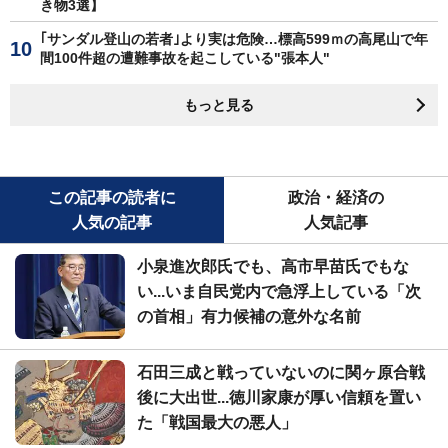
き物3選】
｢サンダル登山の若者｣より実は危険…標高599ｍの高尾山で年
間100件超の遭難事故を起こしている"張本人"
もっと見る
この記事の読者に
政治・経済の
人気の記事
人気記事
小泉進次郎氏でも、高市早苗氏でもな
い...いま自民党内で急浮上している「次
の首相」有力候補の意外な名前
石田三成と戦っていないのに関ヶ原合戦
後に大出世...徳川家康が厚い信頼を置い
た「戦国最大の悪人」