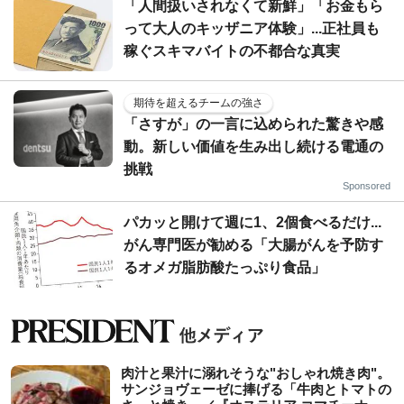
「人間扱いされなくて新鮮」「お金もら
って大人のキッザニア体験」...正社員も
稼ぐスキマバイトの不都合な真実
期待を超えるチームの強さ
「さすが」の一言に込められた驚きや感
動。新しい価値を生み出し続ける電通の
挑戦
Sponsored
パカッと開けて週に1、2個食べるだけ...
がん専門医が勧める「大腸がんを予防す
るオメガ脂肪酸たっぷり食品」
肉汁と果汁に溺れそうな"おしゃれ焼き肉"。
サンジョヴェーゼに捧げる「牛肉とトマトの