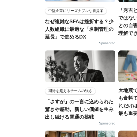
「秀吉
中堅企業にリーズナブルな新提案
ではない
なぜ複雑なSFAは挫折する？少
との自
人数組織に最適な「名刺管理の
理解でき
延長」で進めるDX
Sponsored
大地震
期待を超えるチームの強さ
も食料で
「さすが」の一言に込められた
れだけ
驚きや感動。新しい価値を生み
最も重要
出し続ける電通の挑戦
Sponsored