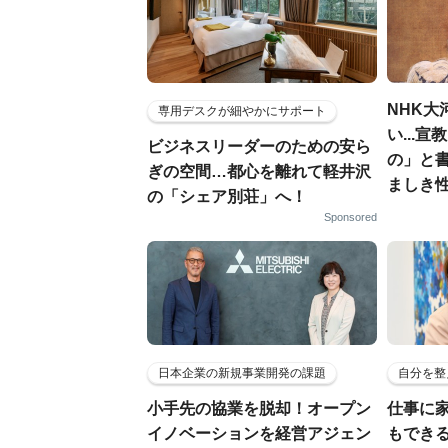
NHK大
専用デスクが細やかにサポート
い...
ビジネスリーダーのための安ら
の」と
ぎの空間…都心を離れて軽井沢
ましき
の「シェア別荘」へ！
Sponsored
日本企業の新規事業開発の課題
自分を整
小手先の協業を脱却！オープン
仕事に
イノベーションを経営アジェン
もでき