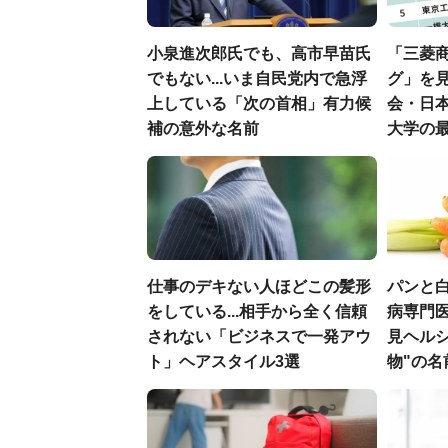
小泉進次郎氏でも、高市早苗氏
「三菱商
でもない...いま自民党内で急浮
グ」を見
上している「次の首相」有力候
会・日
補の意外な名前
大学の
仕事のデキない人ほどこの髪形
パンと白
をしている...相手から全く信頼
病専門
されない「ビジネスで一発アウ
見ヘル
ト」ヘアスタイル3選
物"の名