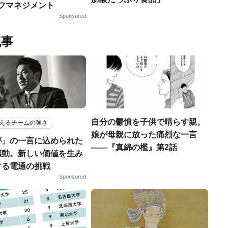
ルフマネジメント
Sponsored
記事
自分の鬱憤を子供で晴らす親。
えるチームの強さ
娘が母親に放った痛烈な一言
が」の一言に込められた
――『真綿の檻』第2話
感動。新しい価値を生み
ける電通の挑戦
Sponsored