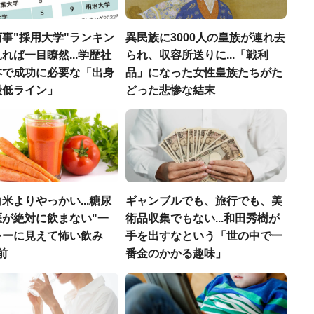
事"採用大学"ランキン
異民族に3000人の皇族が連れ去
れば一目瞭然...学歴社
られ、収容所送りに...「戦利
本で成功に必要な「出身
品」になった女性皇族たちがた
最低ライン」
どった悲惨な結末
米よりやっかい...糖尿
ギャンブルでも、旅行でも、美
医が絶対に飲まない"一
術品収集でもない...和田秀樹が
シーに見えて怖い飲み
手を出すなという「世の中で一
前
番金のかかる趣味」