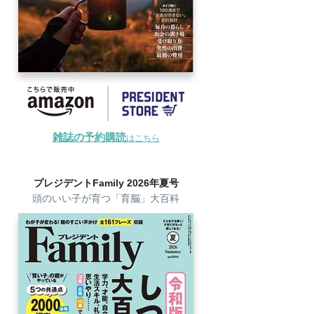
雑誌の予約購読
はこちら
プレジデントFamily 2026年夏号
頭のいい子が育つ「育脳」大百科