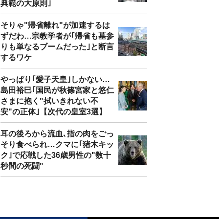
典範の大原則｣
そりゃ"帰省離れ"が加速するは
ずだわ…宗教学者が｢帰省も墓参
りも単なるブームだった｣と断言
するワケ
やっぱり｢愛子天皇｣しかない…
島田裕巳｢国民が秋篠宮家と悠仁
さまに抱く"拭いきれない不
安"の正体｣【次代の皇室3選】
耳の後ろから流血､指の肉をごっ
そり食べられ…クマに｢猪木キッ
ク｣で応戦した36歳男性の"数十
秒間の死闘"