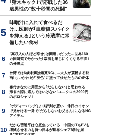
｢猪木キック｣で応戦した36
歳男性の"数十秒間の死闘"
味噌汁に入れて食べるだ
け…医師が｢血糖値スパイク
を抑える｣という冷蔵庫に常
備したい食材
｢高収入の人ほど幸せ｣は間違いだった…世界160
カ国研究で分かった｢幸福を感じにくくなる年収｣
の分岐点
台湾では6歳未満は鑑賞NGに…大人が震撼する映
画｢ちいかわ｣が"灰色"に塗って伏せたものの正体
襟付きなのに周囲から｢だらしない｣と思われる…
帰省の際に選んではいけない｢ユニクロの2990円
のポロシャツ｣
｢ボディーバッグ｣より評判が悪い…休日のイオン
で見かける一発で｢だらしないお父さん｣になるNG
アイテム
だから習近平は心底焦っている…中国のITもEVも
壊滅させる力を持つ日本が世界シェア8割を握
る"素材"の名前