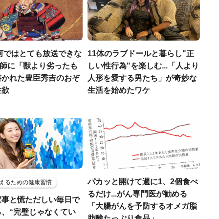
河ではとても放送できな
11体のラブドールと暮らし"正
宣教師に「獣より劣ったも
しい性行為"を楽しむ...「人より
書かれた豊臣秀吉のおぞ
人形を愛する男たち」が奇妙な
性欲
生活を始めたワケ
パカッと開けて週に1、2個食べ
えるための健康習慣
るだけ...がん専門医が勧める
家事と慌ただしい毎日で
「大腸がんを予防するオメガ脂
る、“完璧じゃなくてい
肪酸たっぷり食品」