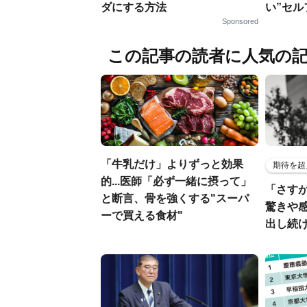
ダにする方法
い”セ
Sponsored
この記事の読者に人気の
「牛乳だけ」よりずっと効果
期待を超
的...医師「必ず一緒に摂って」
「さす
と断言、骨を強くする"スーパ
驚きや
ーで買える食材"
出し続