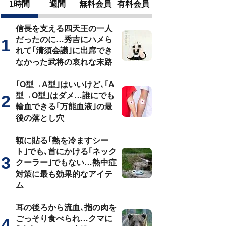
1時間
週間
無料会員
有料会員
信長を支える四天王の一人
だったのに…秀吉にハメら
れて｢清須会議｣に出席でき
なかった武将の哀れな末路
｢O型→A型｣はいいけど､｢A
型→O型｣はダメ…誰にでも
輸血できる｢万能血液｣の最
後の落とし穴
額に貼る｢熱を冷ますシー
ト｣でも､首にかける｢ネック
クーラー｣でもない…熱中症
対策に最も効果的なアイテ
ム
耳の後ろから流血､指の肉を
ごっそり食べられ…クマに