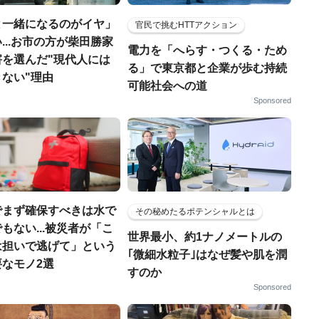
と一緒になるのがイヤ」
官民で挑むHTTアクション
...お市の方が柴田勝家
電力を「へらす・つくる・ため
害を選んだ"現代人には
る」で東京都と企業が歩む持続
ない"理由
可能社会への道
Sponsored
でまず確保すべきは水で
その秘めたるポテンシャルとは
もない...被災者が「こ
世界最小、約1ナノメートルの
は担いで逃げて」という
｢微細水粒子｣はなぜ髪や肌を潤
なモノ2選
すのか
Sponsored