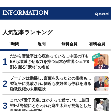
INFORMATION
Sponsored
人気記事ランキング
1時間
週間
無料会員
有料会員
だから習近平は心底焦っている…中国のITも
EVも壊滅させる力を持つ日本が世界シェア8
割を握る"素材"の名前
プーチンは動揺し､言葉を失ったとの指摘も…
習近平に見放され､側近も友好国も停戦を迫る
独裁政権の末期症状
これで｢愛子天皇｣はかえって近づいた…島田
裕巳｢野望にとらわれた麻生太郎が見落とした