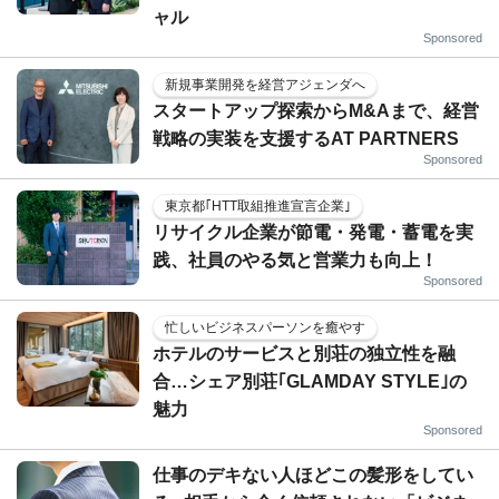
ャル
Sponsored
新規事業開発を経営アジェンダへ
スタートアップ探索からM&Aまで、経営
戦略の実装を支援するAT PARTNERS
Sponsored
東京都｢HTT取組推進宣言企業｣
リサイクル企業が節電・発電・蓄電を実
践、社員のやる気と営業力も向上！
Sponsored
忙しいビジネスパーソンを癒やす
ホテルのサービスと別荘の独立性を融
合…シェア別荘｢GLAMDAY STYLE｣の
魅力
Sponsored
仕事のデキない人ほどこの髪形をしてい