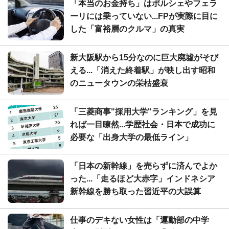
「本当のお金持ち」はポルシェやフェラ
ーリには乗っていない...FPが実際に目に
した「富裕層のクルマ」の真実
新大阪駅から15分なのに巨大廃墟がそび
える...「消えた終着駅」が映し出す昭和
のニュータウンの栄枯盛衰
「三菱商事"採用大学"ランキング」を見
れば一目瞭然...学歴社会・日本で成功に
必要な「出身大学の最低ライン」
「日本の新幹線」を売らずに済んでよか
った...「走るほど大赤字」インドネシア
新幹線を勝ち取った習近平の大誤算
仕事のデキない女性は「運動部の中学