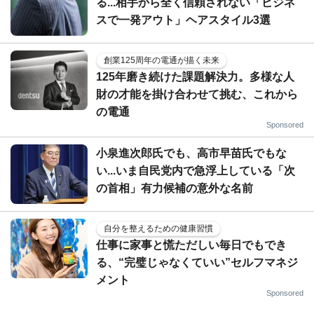
る...相手から全く信頼されない「ビジネ
スで一発アウト」ヘアスタイル3選
創業125周年の電通が描く未来
125年磨き続けた課題解決力。多様な人
財の才能を掛け合わせて挑む、これから
の電通
Sponsored
小泉進次郎氏でも、高市早苗氏でもな
い...いま自民党内で急浮上している「次
の首相」有力候補の意外な名前
自分を整えるための健康習慣
仕事に家事と慌ただしい毎日でもでき
る、“完璧じゃなくていい”セルフマネジ
メント
Sponsored