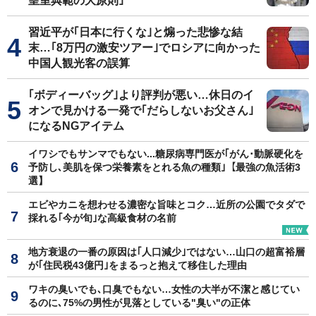
皇室典範の大原則｣
習近平が｢日本に行くな｣と煽った悲惨な結
末…｢8万円の激安ツアー｣でロシアに向かった
中国人観光客の誤算
｢ボディーバッグ｣より評判が悪い…休日のイ
オンで見かける一発で｢だらしないお父さん｣
になるNGアイテム
イワシでもサンマでもない...糖尿病専門医が｢がん･動脈硬化を
予防し､美肌を保つ栄養素をとれる魚の種類｣【最強の魚活術3
選】
エビやカニを想わせる濃密な旨味とコク…近所の公園でタダで
採れる｢今が旬｣な高級食材の名前
地方衰退の一番の原因は｢人口減少｣ではない…山口の超富裕層
が｢住民税43億円｣をまるっと抱えて移住した理由
ワキの臭いでも､口臭でもない…女性の大半が不潔と感じてい
るのに､75%の男性が見落としている"臭い"の正体