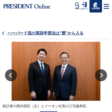
会員登録
検索
ログイン
ハーバード流の英語学習法は"唇"から入る
統計家の西内啓氏（左）とイーオン社長の三宅義和氏