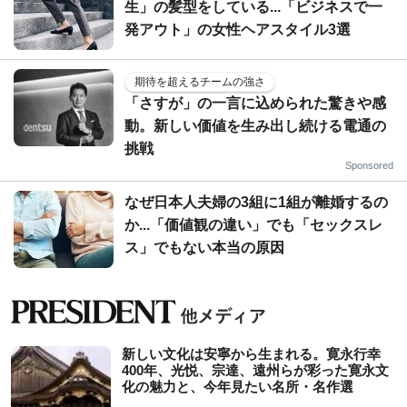
生」の髪型をしている...「ビジネスで一
発アウト」の女性ヘアスタイル3選
期待を超えるチームの強さ
「さすが」の一言に込められた驚きや感
動。新しい価値を生み出し続ける電通の
挑戦
Sponsored
なぜ日本人夫婦の3組に1組が離婚するの
か...「価値観の違い」でも「セックスレ
ス」でもない本当の原因
新しい文化は安寧から生まれる。寛永行幸
400年、光悦、宗達、遠州らが彩った寛永文
化の魅力と、今年見たい名所・名作選