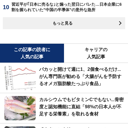
習近平が｢日本に売るな｣と煽った翌日にバレた…日本企業に6
割を握られていた"中国の半導体"の意外な急所
もっと見る
この記事の読者に
キャリアの
人気の記事
人気記事
パカッと開けて週に1、2個食べるだけ...
がん専門医が勧める「大腸がんを予防す
るオメガ脂肪酸たっぷり食品」
カルシウムでもビタミンCでもない...骨密
度と認知機能に直結「98%の日本人が不
足する栄養素」を取れる食材